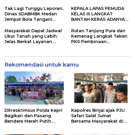
AT dan Robin
Polrestabes Medan
Terapkan RJ
Tak Lagi Tunggu Laporan,
KEPALA LAPAS PEMUDA
Dinas SDABMBK Medan
KELAS III LANGKAT
Jemput Bola Tangani
BANTAH KERAS ADANYA
Infrastruktur
SARANG PENIPUAN YANG
SELALU DITUTUPI
Masyarakat Dapat Jadwal
Rutan Tanjung Pura dan
TENTANG SINDIKAT
Ukur Tanah yang Lebih
Kemenag Langkat Teken
PENIPU PENJUALAN EMAS
Jelas Berkat Layanan
PKS Pembinaan
Pengukuran Terjadwal
Kerohanian Warga Binaan
Rekomendasi untuk kamu
Ditreskrimsus Polda Kepri
Kapolres Binjai ajak PJU
Bagikan dan Pasang
Safari Salat Jumat
Bendera Merah Putih
Bersama Masyarakat di
Bersama Masyarakat,
Masjid Agung Kota Binjai
Perkuat Semangat