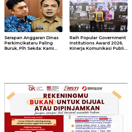
Kebangsaan.
Serapan Anggaran Dinas
Raih Popular Government
Perkimcikataru Paling
Institutions Award 2026,
Buruk, Plh Sekda: Kami
Kinerja Komunikasi Publik
Sarankan Dievaluasi
Kementerian ATR/BPN
Kembali Diakui