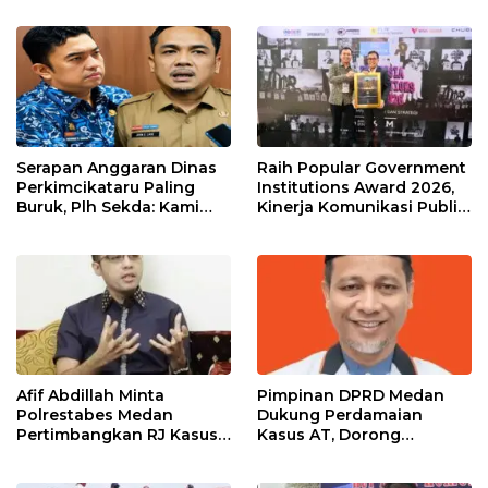
Perkuat Semangat
Kebangsaan.
Serapan Anggaran Dinas
Raih Popular Government
Perkimcikataru Paling
Institutions Award 2026,
Buruk, Plh Sekda: Kami
Kinerja Komunikasi Publik
Sarankan Dievaluasi
Kementerian ATR/BPN
Kembali Diakui
Afif Abdillah Minta
Pimpinan DPRD Medan
Polrestabes Medan
Dukung Perdamaian
Pertimbangkan RJ Kasus
Kasus AT, Dorong
AT dan Robin
Polrestabes Medan
Terapkan RJ