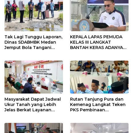
Tak Lagi Tunggu Laporan,
KEPALA LAPAS PEMUDA
Dinas SDABMBK Medan
KELAS III LANGKAT
Jemput Bola Tangani
BANTAH KERAS ADANYA
Infrastruktur
SARANG PENIPUAN YANG
SELALU DITUTUPI
TENTANG SINDIKAT
PENIPU PENJUALAN EMAS
Masyarakat Dapat Jadwal
Rutan Tanjung Pura dan
Ukur Tanah yang Lebih
Kemenag Langkat Teken
Jelas Berkat Layanan
PKS Pembinaan
Pengukuran Terjadwal
Kerohanian Warga Binaan