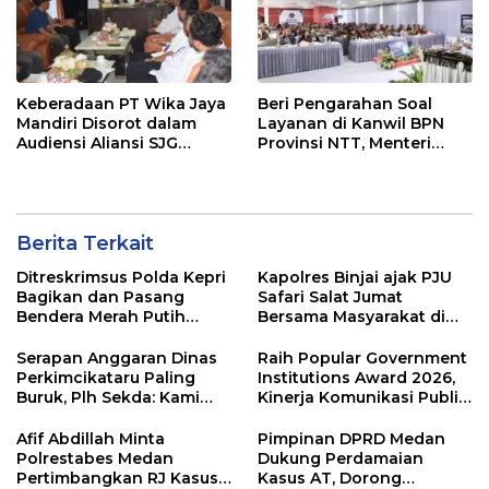
Keberadaan PT Wika Jaya
Beri Pengarahan Soal
Mandiri Disorot dalam
Layanan di Kanwil BPN
Audiensi Aliansi SJG
Provinsi NTT, Menteri
Bersama DPRD Langkat
Nusron: Gunakan Sudut
Pandang Masyarakat
Berita Terkait
Ditreskrimsus Polda Kepri
Kapolres Binjai ajak PJU
Bagikan dan Pasang
Safari Salat Jumat
Bendera Merah Putih
Bersama Masyarakat di
Bersama Masyarakat,
Masjid Agung Kota Binjai
Perkuat Semangat
Serapan Anggaran Dinas
Raih Popular Government
Kebangsaan.
Perkimcikataru Paling
Institutions Award 2026,
Buruk, Plh Sekda: Kami
Kinerja Komunikasi Publik
Sarankan Dievaluasi
Kementerian ATR/BPN
Kembali Diakui
Afif Abdillah Minta
Pimpinan DPRD Medan
Polrestabes Medan
Dukung Perdamaian
Pertimbangkan RJ Kasus
Kasus AT, Dorong