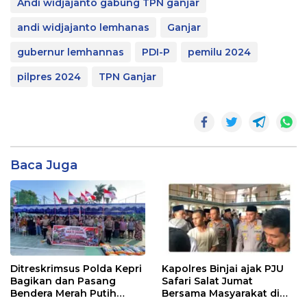
Andi widjajanto gabung TPN ganjar
andi widjajanto lemhanas
Ganjar
gubernur lemhannas
PDI-P
pemilu 2024
pilpres 2024
TPN Ganjar
Baca Juga
Ditreskrimsus Polda Kepri
Kapolres Binjai ajak PJU
Bagikan dan Pasang
Safari Salat Jumat
Bendera Merah Putih
Bersama Masyarakat di
Bersama Masyarakat,
Masjid Agung Kota Binjai