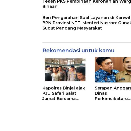
Teken PKS Pembinaan Kerohanian War
Binaan
Beri Pengarahan Soal Layanan di Kanwil
BPN Provinsi NTT, Menteri Nusron: Guna
Sudut Pandang Masyarakat
Rekomendasi untuk kamu
Kapolres Binjai ajak
Serapan Anggar
PJU Safari Salat
Dinas
Jumat Bersama
Perkimcikataru
Masyarakat di Masjid
Paling Buruk, Pl
Agung Kota Binjai
Sekda: Kami
Sarankan Dieval