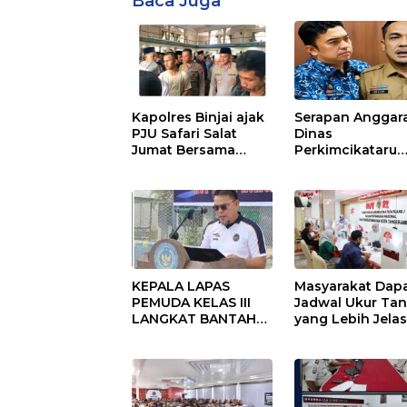
Baca Juga
Kapolres Binjai ajak
Serapan Anggar
PJU Safari Salat
Dinas
Jumat Bersama
Perkimcikataru
Masyarakat di Masjid
Paling Buruk, Pl
Agung Kota Binjai
Sekda: Kami
Sarankan Dieval
KEPALA LAPAS
Masyarakat Dap
PEMUDA KELAS III
Jadwal Ukur Ta
LANGKAT BANTAH
yang Lebih Jela
KERAS ADANYA
Berkat Layanan
SARANG PENIPUAN
Pengukuran
YANG SELALU
Terjadwal
DITUTUPI TENTANG
SINDIKAT PENIPU