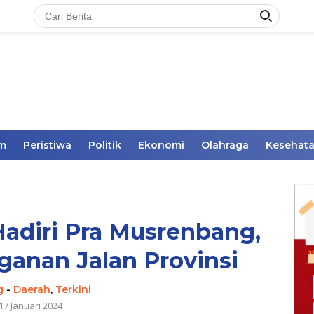
im
Peristiwa
Politik
Ekonomi
Olahraga
Kesehat
Hadiri Pra Musrenbang,
anan Jalan Provinsi
g
-
Daerah
,
Terkini
17 Januari 2024