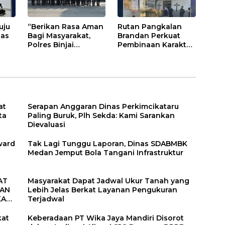
uju
“Berikan Rasa Aman
Rutan Pangkalan
pas
Bagi Masyarakat,
Brandan Perkuat
Polres Binjai
Pembinaan Karakter
g
Aktifkan Kembali
Warga Binaan
TIM Anti Begal”
Melalui Budaya
Kebersihan
at
Serapan Anggaran Dinas Perkimcikataru
ta
Paling Buruk, Plh Sekda: Kami Sarankan
Dievaluasi
ward
Tak Lagi Tunggu Laporan, Dinas SDABMBK
Medan Jemput Bola Tangani Infrastruktur
AT
Masyarakat Dapat Jadwal Ukur Tanah yang
UAN
Lebih Jelas Berkat Layanan Pengukuran
KAT
Terjadwal
kat
Keberadaan PT Wika Jaya Mandiri Disorot