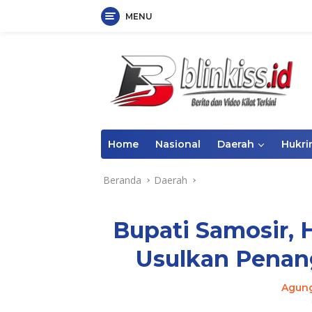
MENU
Langsung
ke
konten
Home
Nasional
Daerah
Hukr
Beranda
Daerah
Bupati Samosir, 
Usulkan Penang
Agun