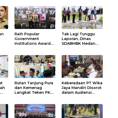
an
Raih Popular
Tak Lagi Tunggu
Government
Laporan, Dinas
Institutions Award
SDABMBK Medan
h
2026, Kinerja
Jemput Bola
Komunikasi Publik
Tangani
uasi
Kementerian
Infrastruktur
ATR/BPN Kembali
Diakui
at
Rutan Tanjung Pura
Keberadaan PT Wika
nah
dan Kemenag
Jaya Mandiri Disorot
s
Langkat Teken PKS
dalam Audiensi
Pembinaan
Aliansi SJG Bersama
Kerohanian Warga
DPRD Langkat
Binaan