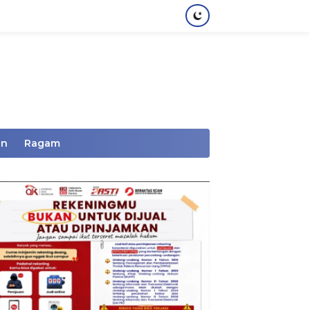
an
Ragam