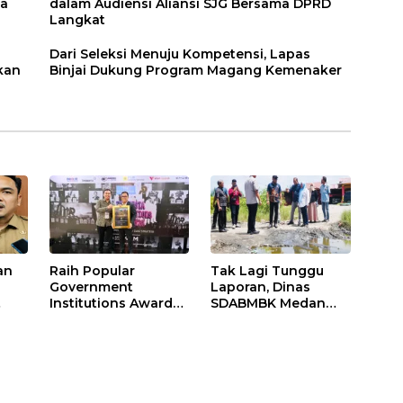
ga
dalam Audiensi Aliansi SJG Bersama DPRD
Langkat
Dari Seleksi Menuju Kompetensi, Lapas
kan
Binjai Dukung Program Magang Kemenaker
an
Raih Popular
Tak Lagi Tunggu
Government
Laporan, Dinas
Institutions Award
SDABMBK Medan
h
2026, Kinerja
Jemput Bola
Komunikasi Publik
Tangani
uasi
Kementerian
Infrastruktur
ATR/BPN Kembali
Diakui