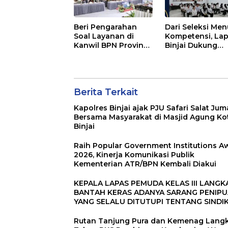
PENJUALAN EMAS
Beri Pengarahan
Dari Seleksi Men
Soal Layanan di
Kompetensi, La
Kanwil BPN Provinsi
Binjai Dukung
NTT, Menteri
Program Magan
Nusron: Gunakan
Kemenaker
Sudut Pandang
Masyarakat
Berita Terkait
Kapolres Binjai ajak PJU Safari Salat Jum
Bersama Masyarakat di Masjid Agung Ko
Binjai
Raih Popular Government Institutions A
2026, Kinerja Komunikasi Publik
Kementerian ATR/BPN Kembali Diakui
KEPALA LAPAS PEMUDA KELAS III LANGK
BANTAH KERAS ADANYA SARANG PENIP
YANG SELALU DITUTUPI TENTANG SINDI
PENIPU PENJUALAN EMAS
Rutan Tanjung Pura dan Kemenag Lang