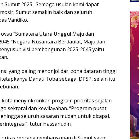
 Sumut 2025 . Semoga usulan kami dapat
mosir, Sumut semakin baik dan seluruh
das Vandiko.
ovsu “Sumatera Utara Unggul Maju dan
 2045 “Negara Nusantara Berdaulat, Maju dan
menyusun visi pembangunan 2025-2045 yaitu
tan.
si yang paling menonjol dari zona dataran tinggi
itetapkanya Danau Toba sebagai DPSP, selain itu
kebunan.
/ kota menyinkronkan program prioritas sejalan
o sektoral dan kewilayahan. “Program pusat
sehingga seluruh sasaran mudah untuk dicapai.
rintegrasi”, tutur Hassanudin.
 prioritas rencana pembangunan di Sumut yakni