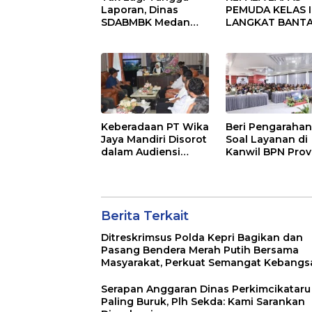
Laporan, Dinas
PEMUDA KELAS II
SDABMBK Medan
LANGKAT BANT
Jemput Bola
KERAS ADANYA
Tangani
SARANG PENIPU
Infrastruktur
YANG SELALU
DITUTUPI TENT
SINDIKAT PENIP
PENJUALAN EMA
Keberadaan PT Wika
Beri Pengaraha
Jaya Mandiri Disorot
Soal Layanan di
dalam Audiensi
Kanwil BPN Prov
Aliansi SJG Bersama
NTT, Menteri
DPRD Langkat
Nusron: Gunaka
Sudut Pandang
Masyarakat
Berita Terkait
Ditreskrimsus Polda Kepri Bagikan dan
Pasang Bendera Merah Putih Bersama
Masyarakat, Perkuat Semangat Kebangs
Serapan Anggaran Dinas Perkimcikataru
Paling Buruk, Plh Sekda: Kami Sarankan