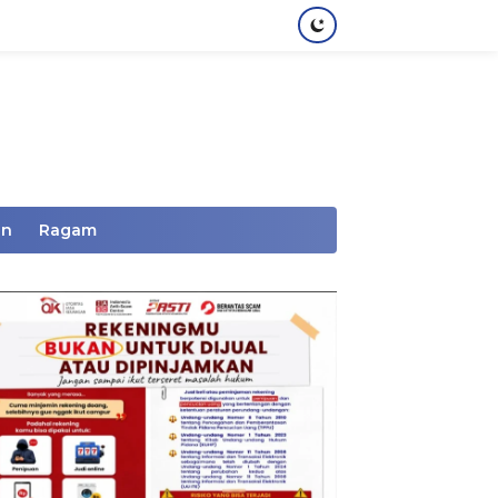
an
Ragam