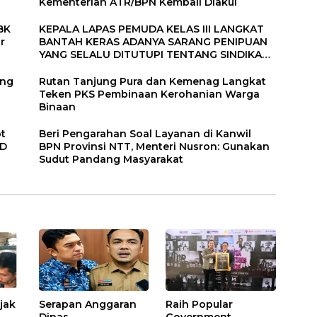
Kementerian ATR/BPN Kembali Diakui
BK
KEPALA LAPAS PEMUDA KELAS III LANGKAT
r
BANTAH KERAS ADANYA SARANG PENIPUAN
YANG SELALU DITUTUPI TENTANG SINDIKAT
PENIPU PENJUALAN EMAS
ang
Rutan Tanjung Pura dan Kemenag Langkat
Teken PKS Pembinaan Kerohanian Warga
Binaan
ot
Beri Pengarahan Soal Layanan di Kanwil
RD
BPN Provinsi NTT, Menteri Nusron: Gunakan
Sudut Pandang Masyarakat
ajak
Serapan Anggaran
Raih Popular
Dinas
Government