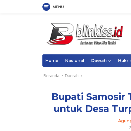
MENU
Langsung
ke
konten
Home
Nasional
Daerah
Hukr
Beranda
Daerah
Bupati Samosir
untuk Desa Tur
Agun