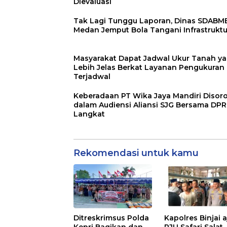
Dievaluasi
Tak Lagi Tunggu Laporan, Dinas SDABM
Medan Jemput Bola Tangani Infrastruktu
Masyarakat Dapat Jadwal Ukur Tanah y
Lebih Jelas Berkat Layanan Pengukuran
Terjadwal
Keberadaan PT Wika Jaya Mandiri Disor
dalam Audiensi Aliansi SJG Bersama DP
Langkat
Rekomendasi untuk kamu
Ditreskrimsus Polda
Kapolres Binjai 
Kepri Bagikan dan
PJU Safari Salat