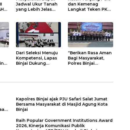
I
Jadwal Ukur Tanah
dan Kemenag
AH
yang Lebih Jelas
Langkat Teken PKS
Berkat Layanan
Pembinaan
AN
Pengukuran
Kerohanian Warga
Terjadwal
Binaan
ANG
U
S
n
Dari Seleksi Menuju
“Berikan Rasa Aman
Kompetensi, Lapas
Bagi Masyarakat,
insi
Binjai Dukung
Polres Binjai
Program Magang
Aktifkan Kembali
n
Kemenaker
TIM Anti Begal”
Kapolres Binjai ajak PJU Safari Salat Jumat
Bersama Masyarakat di Masjid Agung Kota
aan.
Binjai
Raih Popular Government Institutions Award
2026, Kinerja Komunikasi Publik