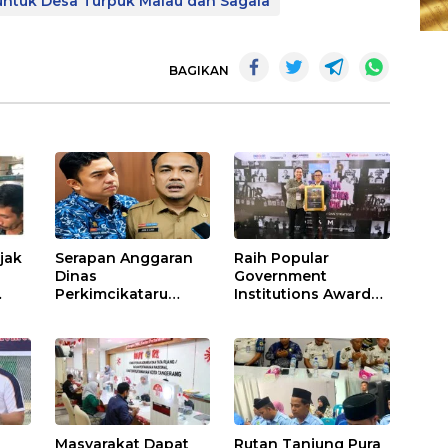
ntuk Desa Turpuk Malau dan Sagala
BAGIKAN
ajak
Serapan Anggaran
Raih Popular
Dinas
Government
Perkimcikataru
Institutions Award
asjid
Paling Buruk, Plh
2026, Kinerja
ai
Sekda: Kami
Komunikasi Publik
Sarankan Dievaluasi
Kementerian
ATR/BPN Kembali
Diakui
Masyarakat Dapat
Rutan Tanjung Pura