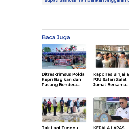
Bupati Samosir Tambahkan Anggaran u
Baca Juga
Ditreskrimsus Polda
Kapolres Binjai 
Kepri Bagikan dan
PJU Safari Salat
Pasang Bendera
Jumat Bersama
Merah Putih
Masyarakat di M
Bersama
Agung Kota Binj
Masyarakat, Perkuat
Semangat
Kebangsaan.
Tak Lagi Tunggu
KEPALA LAPAS