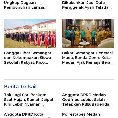
Ungkap Dugaan
Dikukuhkan Jadi Duta
Pembunuhan Lansia
Penggerak Ayah Teladan,
dalam Waktu Kurang dari
Rico Waas: Jabatan
48 Jam, Terduga Pelaku
Tertinggi Pria Dalam
Ditangkap
Keluarga
Bangga Lihat Semangat
Bakar Semangat Generasi
dan Kekompakan Siswa
Muda, Bunda Genre Kota
Sekolah Rakyat, Rico
Medan Ajak Remaja Berani
Waas: Kini Mereka Berani
Ambil Sikap Demi Masa
Bermimpi Besar
Depan
Berita Terkait
Tak Lagi Cari Baskom
Anggota DPRD Medan
Saat Hujan, Rumah Jaipah
Godfried Lubis : Salah
Kini Lebih Nyaman
Tetapkan PBB, Bapenda
Ditempati
Medan Wajib Ganti Rugi
dan Bayar Denda ke Wajib
Anggota DPRD Kota
Polrestabes Medan