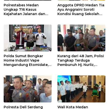
Polrestabes Medan
Anggota DPRD Medan Tia
Ungkap 716 Kasus
Ayu Anggraini Soroti
Kejahatan Jalanan dan
Kondisi Ruang Sekolah
Hasil Operasi Pekat Toba
UPT SMP N 39 Medan
2026, 906 Tersangka
Diamankan
Polda Sumut Bongkar
Kurang dari 48 Jam, Polisi
Home Industri Vape
Tangkap Terduga
Mengandung Etomidate,
Pembunuh Hj. Nurliz,
Bahan Baku Diduga
Keluarga Sampaikan
Dipasok dari Kamboja
Apresiasi
Polresta Deli Serdang
Wali Kota Medan