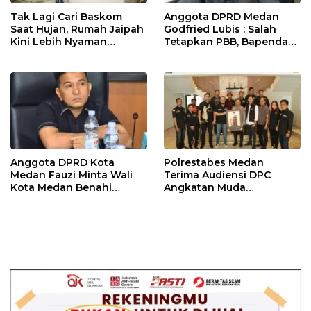
Tak Lagi Cari Baskom
Anggota DPRD Medan
Saat Hujan, Rumah Jaipah
Godfried Lubis : Salah
Kini Lebih Nyaman
Tetapkan PBB, Bapenda
Ditempati
Medan Wajib Ganti Rugi
dan Bayar Denda ke Wajib
Pajak
Anggota DPRD Kota
Polrestabes Medan
Medan Fauzi Minta Wali
Terima Audiensi DPC
Kota Medan Benahi
Angkatan Muda
Lampu Jalan dan Sistem
Sisingamangaraja XII,
Parkir
Perkuat Sinergitas Jaga
Kamtibmas