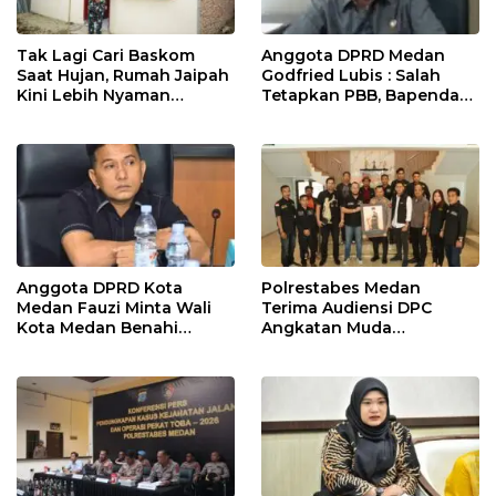
Tak Lagi Cari Baskom
Anggota DPRD Medan
Saat Hujan, Rumah Jaipah
Godfried Lubis : Salah
Kini Lebih Nyaman
Tetapkan PBB, Bapenda
Ditempati
Medan Wajib Ganti Rugi
dan Bayar Denda ke Wajib
Pajak
Anggota DPRD Kota
Polrestabes Medan
Medan Fauzi Minta Wali
Terima Audiensi DPC
Kota Medan Benahi
Angkatan Muda
Lampu Jalan dan Sistem
Sisingamangaraja XII,
Parkir
Perkuat Sinergitas Jaga
Kamtibmas