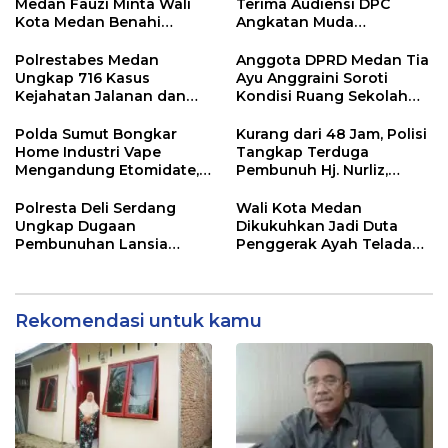
Pajak
Medan Fauzi Minta Wali
Terima Audiensi DPC
Kota Medan Benahi
Angkatan Muda
Lampu Jalan dan Sistem
Sisingamangaraja XII,
Parkir
Perkuat Sinergitas Jaga
Polrestabes Medan
Anggota DPRD Medan Tia
Kamtibmas
Ungkap 716 Kasus
Ayu Anggraini Soroti
Kejahatan Jalanan dan
Kondisi Ruang Sekolah
Hasil Operasi Pekat Toba
UPT SMP N 39 Medan
2026, 906 Tersangka
Polda Sumut Bongkar
Kurang dari 48 Jam, Polisi
Diamankan
Home Industri Vape
Tangkap Terduga
Mengandung Etomidate,
Pembunuh Hj. Nurliz,
Bahan Baku Diduga
Keluarga Sampaikan
Dipasok dari Kamboja
Apresiasi
Polresta Deli Serdang
Wali Kota Medan
Ungkap Dugaan
Dikukuhkan Jadi Duta
Pembunuhan Lansia
Penggerak Ayah Teladan,
dalam Waktu Kurang dari
Rico Waas: Jabatan
48 Jam, Terduga Pelaku
Tertinggi Pria Dalam
Ditangkap
Keluarga
Rekomendasi untuk kamu