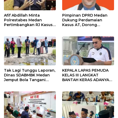
Afif Abdillah Minta
Pimpinan DPRD Medan
Polrestabes Medan
Dukung Perdamaian
Pertimbangkan RJ Kasus
Kasus AT, Dorong
AT dan Robin
Polrestabes Medan
Terapkan RJ
Tak Lagi Tunggu Laporan,
KEPALA LAPAS PEMUDA
Dinas SDABMBK Medan
KELAS III LANGKAT
Jemput Bola Tangani
BANTAH KERAS ADANYA
Infrastruktur
SARANG PENIPUAN YANG
SELALU DITUTUPI
TENTANG SINDIKAT
PENIPU PENJUALAN EMAS