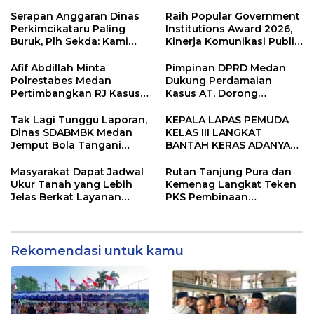
Bersama Masyarakat,
Masjid Agung Kota Binjai
Perkuat Semangat
Serapan Anggaran Dinas
Raih Popular Government
Kebangsaan.
Perkimcikataru Paling
Institutions Award 2026,
Buruk, Plh Sekda: Kami
Kinerja Komunikasi Publik
Sarankan Dievaluasi
Kementerian ATR/BPN
Kembali Diakui
Afif Abdillah Minta
Pimpinan DPRD Medan
Polrestabes Medan
Dukung Perdamaian
Pertimbangkan RJ Kasus
Kasus AT, Dorong
AT dan Robin
Polrestabes Medan
Terapkan RJ
Tak Lagi Tunggu Laporan,
KEPALA LAPAS PEMUDA
Dinas SDABMBK Medan
KELAS III LANGKAT
Jemput Bola Tangani
BANTAH KERAS ADANYA
Infrastruktur
SARANG PENIPUAN YANG
SELALU DITUTUPI
Masyarakat Dapat Jadwal
Rutan Tanjung Pura dan
TENTANG SINDIKAT
Ukur Tanah yang Lebih
Kemenag Langkat Teken
PENIPU PENJUALAN EMAS
Jelas Berkat Layanan
PKS Pembinaan
Pengukuran Terjadwal
Kerohanian Warga Binaan
Rekomendasi untuk kamu