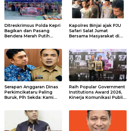
Ditreskrimsus Polda Kepri
Kapolres Binjai ajak PJU
Bagikan dan Pasang
Safari Salat Jumat
Bendera Merah Putih
Bersama Masyarakat di
Bersama Masyarakat,
Masjid Agung Kota Binjai
Perkuat Semangat
Kebangsaan.
Serapan Anggaran Dinas
Raih Popular Government
Perkimcikataru Paling
Institutions Award 2026,
Buruk, Plh Sekda: Kami
Kinerja Komunikasi Publik
Sarankan Dievaluasi
Kementerian ATR/BPN
Kembali Diakui