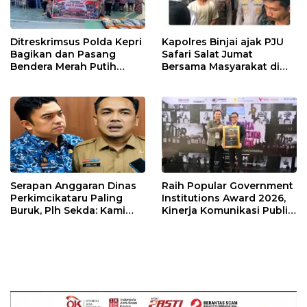
Ditreskrimsus Polda Kepri
Kapolres Binjai ajak PJU
Bagikan dan Pasang
Safari Salat Jumat
Bendera Merah Putih
Bersama Masyarakat di
Bersama Masyarakat,
Masjid Agung Kota Binjai
Perkuat Semangat
Kebangsaan.
Serapan Anggaran Dinas
Raih Popular Government
Perkimcikataru Paling
Institutions Award 2026,
Buruk, Plh Sekda: Kami
Kinerja Komunikasi Publik
Sarankan Dievaluasi
Kementerian ATR/BPN
Kembali Diakui