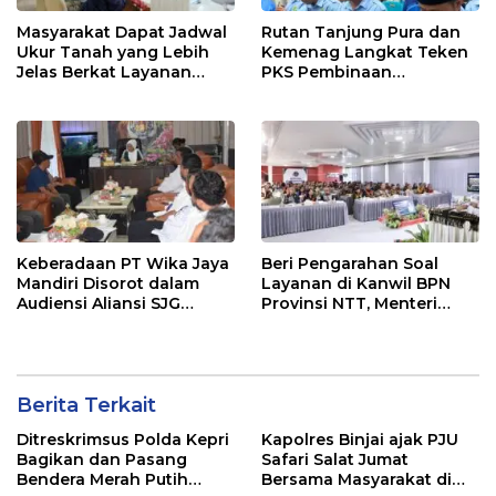
Masyarakat Dapat Jadwal
Rutan Tanjung Pura dan
Ukur Tanah yang Lebih
Kemenag Langkat Teken
Jelas Berkat Layanan
PKS Pembinaan
Pengukuran Terjadwal
Kerohanian Warga Binaan
Keberadaan PT Wika Jaya
Beri Pengarahan Soal
Mandiri Disorot dalam
Layanan di Kanwil BPN
Audiensi Aliansi SJG
Provinsi NTT, Menteri
Bersama DPRD Langkat
Nusron: Gunakan Sudut
Pandang Masyarakat
Berita Terkait
Ditreskrimsus Polda Kepri
Kapolres Binjai ajak PJU
Bagikan dan Pasang
Safari Salat Jumat
Bendera Merah Putih
Bersama Masyarakat di