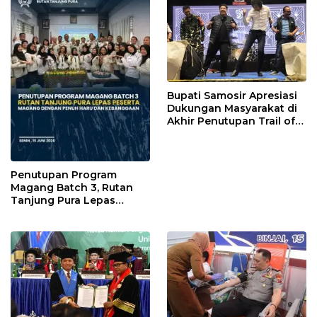
Bupati Samosir Apresiasi
Dukungan Masyarakat di
Akhir Penutupan Trail of
The Kings 2026
Penutupan Program
Magang Batch 3, Rutan
Tanjung Pura Lepas
Peserta Magang dengan
Penuh Haru dan
Kebanggaan