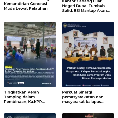
Kantor Cabang Luar
Kemandirian Generasi
Negeri Dubai Tumbuh
Muda Lewat Pelatihan
Solid, BSI Mantap Akan
Perluas Cabang ke Arab
Saudi
Tingkatkan Peran
Perkuat Sinergi
Tamping dalam
pemasyarakatan dan
Pembinaan, Ka.KPR
masyarakat kalapas
Berikan Penguatan dan
pemuda Langkat Teken
Motivasi
kerja sama program Desa
Binaan pemasyarakatan