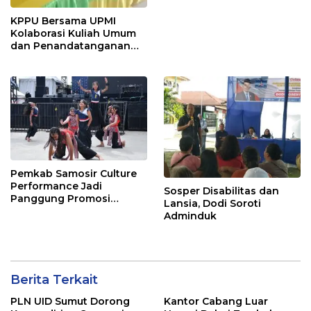
KPPU Bersama UPMI
Kolaborasi Kuliah Umum
dan Penandatanganan
Implementation
Agreement
Pemkab Samosir Culture
Performance Jadi
Sosper Disabilitas dan
Panggung Promosi
Lansia, Dodi Soroti
Budaya Batak di Ajang
Adminduk
Internasional ToTK by
UTMB
Berita Terkait
PLN UID Sumut Dorong
Kantor Cabang Luar