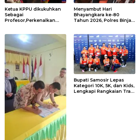
Ketua KPPU dikukuhkan
Menyambut Hari
Sebagai
Bhayangkara ke-80
Profesor,Perkenalkan
Tahun 2026, Polres Binjai
“Konstanta Asa” Dorong
Melaksanakan Bakti
Pembangunan Nasional
Kesehatan
Bupati Samosir Lepas
Kategori 10K, 5K, dan Kids,
Lengkapi Rangkaian Trail
of The Kings 2026