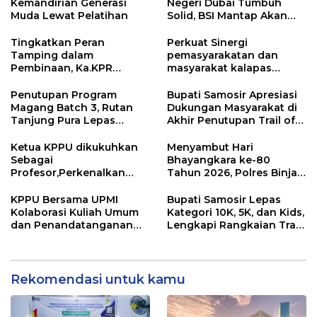
Kemandirian Generasi
Negeri Dubai Tumbuh
Muda Lewat Pelatihan
Solid, BSI Mantap Akan
Perluas Cabang ke Arab
Saudi
Tingkatkan Peran
Perkuat Sinergi
Tamping dalam
pemasyarakatan dan
Pembinaan, Ka.KPR
masyarakat kalapas
Berikan Penguatan dan
pemuda Langkat Teken
Motivasi
kerja sama program Desa
Penutupan Program
Bupati Samosir Apresiasi
Binaan pemasyarakatan
Magang Batch 3, Rutan
Dukungan Masyarakat di
Tanjung Pura Lepas
Akhir Penutupan Trail of
Peserta Magang dengan
The Kings 2026
Penuh Haru dan
Ketua KPPU dikukuhkan
Menyambut Hari
Kebanggaan
Sebagai
Bhayangkara ke-80
Profesor,Perkenalkan
Tahun 2026, Polres Binjai
“Konstanta Asa” Dorong
Melaksanakan Bakti
Pembangunan Nasional
Kesehatan
KPPU Bersama UPMI
Bupati Samosir Lepas
Kolaborasi Kuliah Umum
Kategori 10K, 5K, dan Kids,
dan Penandatanganan
Lengkapi Rangkaian Trail
Implementation
of The Kings 2026
Agreement
Rekomendasi untuk kamu