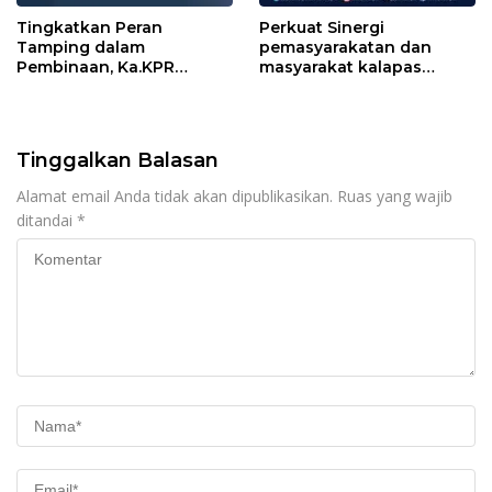
Tingkatkan Peran
Perkuat Sinergi
Tamping dalam
pemasyarakatan dan
Pembinaan, Ka.KPR
masyarakat kalapas
Berikan Penguatan dan
pemuda Langkat Teken
Motivasi
kerja sama program Desa
Binaan pemasyarakatan
Tinggalkan Balasan
Alamat email Anda tidak akan dipublikasikan.
Ruas yang wajib
ditandai
*