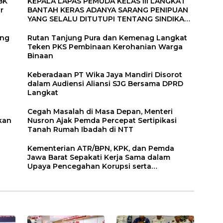
BK
KEPALA LAPAS PEMUDA KELAS III LANGKAT
r
BANTAH KERAS ADANYA SARANG PENIPUAN
YANG SELALU DITUTUPI TENTANG SINDIKAT
PENIPU PENJUALAN EMAS
ang
Rutan Tanjung Pura dan Kemenag Langkat
Teken PKS Pembinaan Kerohanian Warga
Binaan
Keberadaan PT Wika Jaya Mandiri Disorot
dalam Audiensi Aliansi SJG Bersama DPRD
Langkat
Cegah Masalah di Masa Depan, Menteri
kan
Nusron Ajak Pemda Percepat Sertipikasi
Tanah Rumah Ibadah di NTT
Kementerian ATR/BPN, KPK, dan Pemda
Jawa Barat Sepakati Kerja Sama dalam
Upaya Pencegahan Korupsi serta
Penguatan Ekonomi Daerah