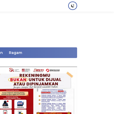
an
Ragam