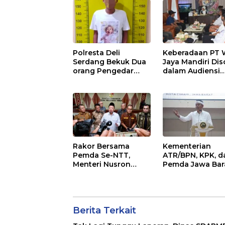
Infrastruktur
YANG SELALU
DITUTUPI TENT
SINDIKAT PENIP
PENJUALAN EMA
Polresta Deli
Keberadaan PT 
Serdang Bekuk Dua
Jaya Mandiri Dis
orang Pengedar
dalam Audiensi
Narkoba di Pagar
Aliansi SJG Ber
Merbau
DPRD Langkat
Rakor Bersama
Kementerian
Pemda Se-NTT,
ATR/BPN, KPK, d
Menteri Nusron
Pemda Jawa Bar
Minta Dukungan
Sepakati Kerja 
Kepala Daerah
dalam Upaya
Wujudkan
Pencegahan
Transformasi
Korupsi serta
Layanan
Berita Terkait
Penguatan Eko
Pertanahan
Daerah