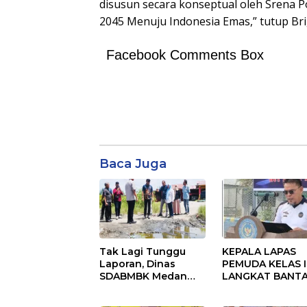
disusun secara konseptual oleh Srena P
2045 Menuju Indonesia Emas,” tutup Bri
Facebook Comments Box
Baca Juga
Tak Lagi Tunggu
KEPALA LAPAS
Laporan, Dinas
PEMUDA KELAS II
SDABMBK Medan
LANGKAT BANT
Jemput Bola
KERAS ADANYA
Tangani
SARANG PENIPU