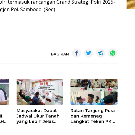
olri termasuk rancangan Grand Strategi Polri 2025-
gjen Pol. Sambodo. (Red)
BAGIKAN
Masyarakat Dapat
Rutan Tanjung Pura
I
Jadwal Ukur Tanah
dan Kemenag
AH
yang Lebih Jelas
Langkat Teken PKS
Berkat Layanan
Pembinaan
AN
Pengukuran
Kerohanian Warga