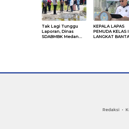
Tak Lagi Tunggu
KEPALA LAPAS
Laporan, Dinas
PEMUDA KELAS II
SDABMBK Medan
LANGKAT BANT
Jemput Bola
KERAS ADANYA
Tangani
SARANG PENIPU
Infrastruktur
YANG SELALU
DITUTUPI TENT
SINDIKAT PENIP
PENJUALAN EMA
Redaksi
K