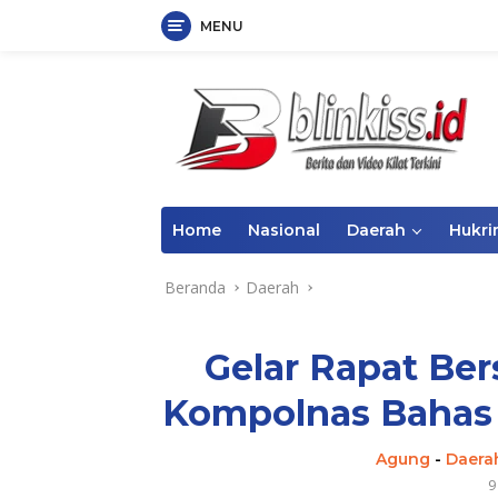
MENU
Langsung
ke
konten
Home
Nasional
Daerah
Hukr
Beranda
Daerah
Gelar Rapat Ber
Kompolnas Bahas 
Agung
-
Daera
9