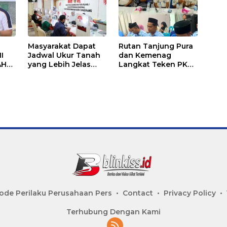
Masyarakat Dapat
Rutan Tanjung Pura
I
Jadwal Ukur Tanah
dan Kemenag
AH
yang Lebih Jelas
Langkat Teken PKS
Berkat Layanan
Pembinaan
AN
Pengukuran
Kerohanian Warga
Terjadwal
Binaan
ANG
U
S
ode Perilaku Perusahaan Pers
Contact
Privacy Policy
Terhubung Dengan Kami