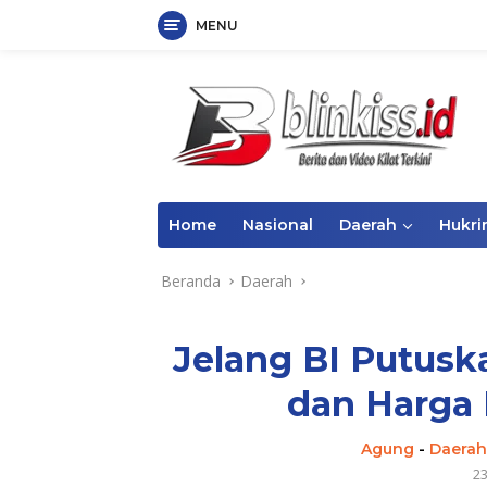
MENU
Langsung
ke
konten
Home
Nasional
Daerah
Hukr
Beranda
Daerah
Jelang BI Putusk
dan Harga 
Agung
-
Daerah
2