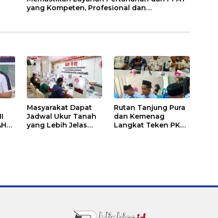
yang Kompeten, Profesional dan
Berintegritas
Masyarakat Dapat
Rutan Tanjung Pura
I
Jadwal Ukur Tanah
dan Kemenag
AH
yang Lebih Jelas
Langkat Teken PKS
Berkat Layanan
Pembinaan
AN
Pengukuran
Kerohanian Warga
Terjadwal
Binaan
ANG
U
S