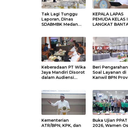
Tak Lagi Tunggu
KEPALA LAPAS
Laporan, Dinas
PEMUDA KELAS II
SDABMBK Medan
LANGKAT BANT
Jemput Bola
KERAS ADANYA
Tangani
SARANG PENIPU
Infrastruktur
YANG SELALU
DITUTUPI TENT
SINDIKAT PENIP
PENJUALAN EMA
Keberadaan PT Wika
Beri Pengaraha
Jaya Mandiri Disorot
Soal Layanan di
dalam Audiensi
Kanwil BPN Prov
Aliansi SJG Bersama
NTT, Menteri
DPRD Langkat
Nusron: Gunaka
Sudut Pandang
Masyarakat
Kementerian
Buka Ujian PPAT
ATR/BPN, KPK, dan
2026, Wamen Os