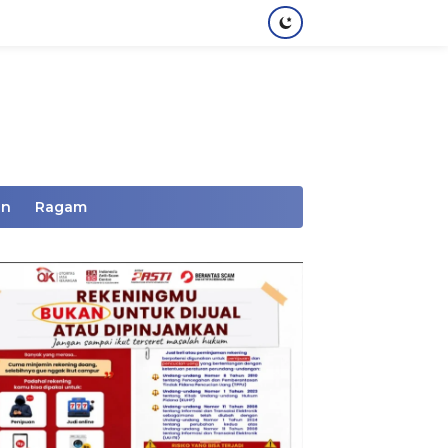
an
Ragam