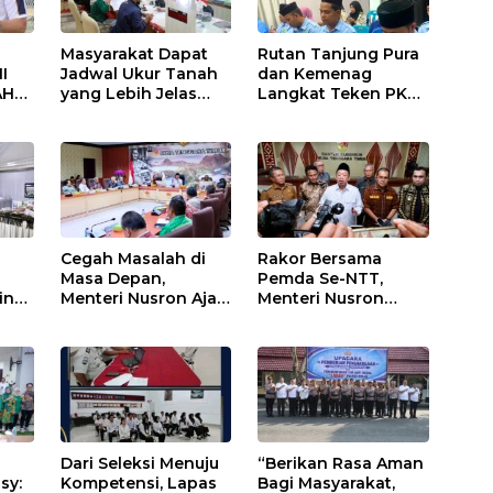
Masyarakat Dapat
Rutan Tanjung Pura
I
Jadwal Ukur Tanah
dan Kemenag
AH
yang Lebih Jelas
Langkat Teken PKS
Berkat Layanan
Pembinaan
AN
Pengukuran
Kerohanian Warga
Terjadwal
Binaan
ANG
U
S
n
Cegah Masalah di
Rakor Bersama
Masa Depan,
Pemda Se-NTT,
insi
Menteri Nusron Ajak
Menteri Nusron
Pemda Percepat
Minta Dukungan
n
Sertipikasi Tanah
Kepala Daerah
Rumah Ibadah di
Wujudkan
NTT
Transformasi
Layanan
Pertanahan
Dari Seleksi Menuju
“Berikan Rasa Aman
sy:
Kompetensi, Lapas
Bagi Masyarakat,