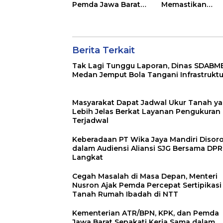
Pemda Jawa Barat
Memastikan
Sepakati Kerja Sama
Layanan
dalam Upaya
Pertanahan dari
Pencegahan
PPAT yang
Korupsi serta
Kompeten,
Penguatan Ekonomi
Berita Terkait
Profesional dan
Daerah
Berintegritas
Tak Lagi Tunggu Laporan, Dinas SDABM
Medan Jemput Bola Tangani Infrastruktu
Masyarakat Dapat Jadwal Ukur Tanah y
Lebih Jelas Berkat Layanan Pengukuran
Terjadwal
Keberadaan PT Wika Jaya Mandiri Disor
dalam Audiensi Aliansi SJG Bersama DP
Langkat
Cegah Masalah di Masa Depan, Menteri
Nusron Ajak Pemda Percepat Sertipikasi
Tanah Rumah Ibadah di NTT
Kementerian ATR/BPN, KPK, dan Pemda
Jawa Barat Sepakati Kerja Sama dalam