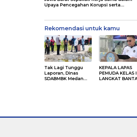
Upaya Pencegahan Korupsi serta
Penguatan Ekonomi Daerah
Rekomendasi untuk kamu
Tak Lagi Tunggu
KEPALA LAPAS
Laporan, Dinas
PEMUDA KELAS II
SDABMBK Medan
LANGKAT BANT
Jemput Bola
KERAS ADANYA
Tangani
SARANG PENIPU
Infrastruktur
YANG SELALU
DITUTUPI TENT
SINDIKAT PENIP
PENJUALAN EMA