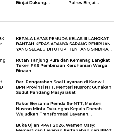
Binjai Dukung
Polres Binjai
Program Magang
Aktifkan Kembali
Kemenaker
TIM Anti Begal”
BK
KEPALA LAPAS PEMUDA KELAS III LANGKAT
r
BANTAH KERAS ADANYA SARANG PENIPUAN
YANG SELALU DITUTUPI TENTANG SINDIKAT
PENIPU PENJUALAN EMAS
ang
Rutan Tanjung Pura dan Kemenag Langkat
Teken PKS Pembinaan Kerohanian Warga
Binaan
ot
Beri Pengarahan Soal Layanan di Kanwil
RD
BPN Provinsi NTT, Menteri Nusron: Gunakan
Sudut Pandang Masyarakat
Rakor Bersama Pemda Se-NTT, Menteri
Nusron Minta Dukungan Kepala Daerah
Wujudkan Transformasi Layanan
Pertanahan
Buka Ujian PPAT 2026, Wamen Ossy:
Memastikan Layanan Pertanahan dari PPAT