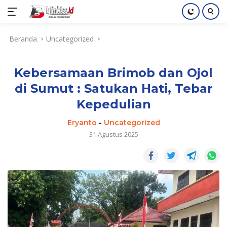
Langsung
Beranda
Uncategorized
ke
konten
Kebersamaan Brimob dan Ojol
di Sumut : Satukan Hati, Tebar
Kepedulian
Eryanto
-
Uncategorized
31 Agustus 2025