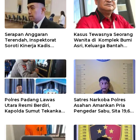
Serapan Anggaran
Kasus Tewasnya Seorang
Terendah, Inspektorat
Wanita di Komplek Bumi
Soroti Kinerja Kadis
Asri, Keluarga Bantah
Perkimcikataru Medan
WLG Mati Bunuh Diri..
Polres Padang Lawas
Satres Narkoba Polres
Utara Resmi Berdiri,
Asahan Amankan Pria
Kapolda Sumut Tekankan
Pengedar Sabu, Sita 19,60
Pelayanan Humanis dan
Gram Barang Bukti
Penambahan Personel