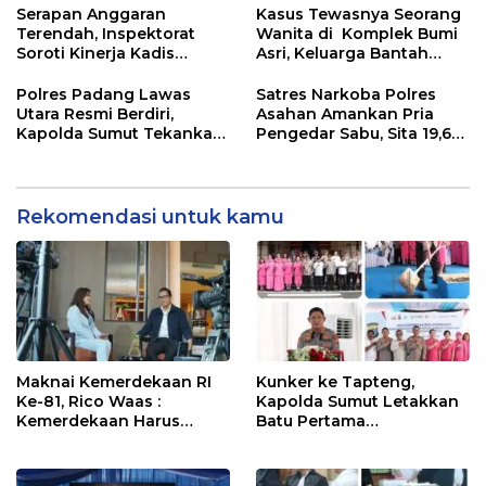
Beberkan Pengawasan
Serapan Anggaran
Kasus Tewasnya Seorang
Proyek
Terendah, Inspektorat
Wanita di Komplek Bumi
Soroti Kinerja Kadis
Asri, Keluarga Bantah
Perkimcikataru Medan
WLG Mati Bunuh Diri..
Polres Padang Lawas
Satres Narkoba Polres
Utara Resmi Berdiri,
Asahan Amankan Pria
Kapolda Sumut Tekankan
Pengedar Sabu, Sita 19,60
Pelayanan Humanis dan
Gram Barang Bukti
Penambahan Personel
Rekomendasi untuk kamu
Maknai Kemerdekaan RI
Kunker ke Tapteng,
Ke-81, Rico Waas :
Kapolda Sumut Letakkan
Kemerdekaan Harus
Batu Pertama
Dirasakan Masyarakat
Pembangunan Rusun
Lewat Peningkatan
Polres Tapanuli Tengah
Pelayanan Primer