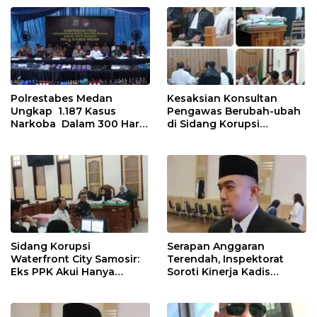
Lewat Peningkatan
Polres Tapanuli Tengah
Pelayanan Primer
Polrestabes Medan
Kesaksian Konsultan
Ungkap 1.187 Kasus
Pengawas Berubah-ubah
Narkoba Dalam 300 Hari
di Sidang Korupsi
dan Musnahkan Puluhan
Waterfront City Samosir
Kg. Barang Bukti
Sidang Korupsi
Serapan Anggaran
Waterfront City Samosir:
Terendah, Inspektorat
Eks PPK Akui Hanya
Soroti Kinerja Kadis
Lanjutkan Pekerjaan, KPA
Perkimcikataru Medan
Beberkan Pengawasan
Proyek