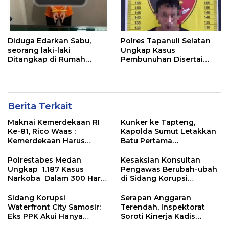
Diduga Edarkan Sabu,
Polres Tapanuli Selatan
seorang laki-laki
Ungkap Kasus
Ditangkap di Rumah
Pembunuhan Disertai
Kosong, Polisi Sita
Kekerasan Seksual
Timbangan Digital dan
terhadap Anak, Pelaku
Puluhan Plastik Klip
Ditangkap
Berita Terkait
Maknai Kemerdekaan RI
Kunker ke Tapteng,
Ke-81, Rico Waas :
Kapolda Sumut Letakkan
Kemerdekaan Harus
Batu Pertama
Dirasakan Masyarakat
Pembangunan Rusun
Lewat Peningkatan
Polres Tapanuli Tengah
Polrestabes Medan
Kesaksian Konsultan
Pelayanan Primer
Ungkap 1.187 Kasus
Pengawas Berubah-ubah
Narkoba Dalam 300 Hari
di Sidang Korupsi
dan Musnahkan Puluhan
Waterfront City Samosir
Kg. Barang Bukti
Sidang Korupsi
Serapan Anggaran
Waterfront City Samosir:
Terendah, Inspektorat
Eks PPK Akui Hanya
Soroti Kinerja Kadis
Lanjutkan Pekerjaan, KPA
Perkimcikataru Medan