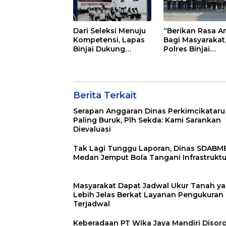
Dari Seleksi Menuju
“Berikan Rasa 
Kompetensi, Lapas
Bagi Masyarakat
Binjai Dukung
Polres Binjai
Program Magang
Aktifkan Kembal
Kemenaker
TIM Anti Begal”
Berita Terkait
Serapan Anggaran Dinas Perkimcikataru
Paling Buruk, Plh Sekda: Kami Sarankan
Dievaluasi
Tak Lagi Tunggu Laporan, Dinas SDABM
Medan Jemput Bola Tangani Infrastruktu
Masyarakat Dapat Jadwal Ukur Tanah y
Lebih Jelas Berkat Layanan Pengukuran
Terjadwal
Keberadaan PT Wika Jaya Mandiri Disor