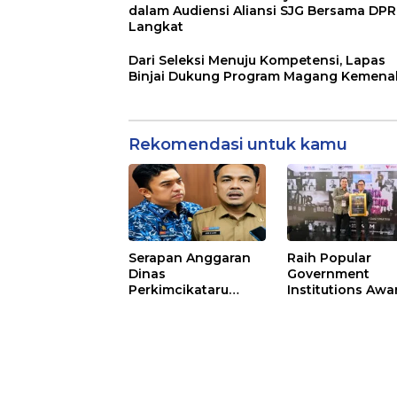
dalam Audiensi Aliansi SJG Bersama DP
Langkat
Dari Seleksi Menuju Kompetensi, Lapas
Binjai Dukung Program Magang Kemena
Rekomendasi untuk kamu
Serapan Anggaran
Raih Popular
Dinas
Government
Perkimcikataru
Institutions Awa
Paling Buruk, Plh
2026, Kinerja
Sekda: Kami
Komunikasi Publ
Sarankan Dievaluasi
Kementerian
ATR/BPN Kembal
Diakui