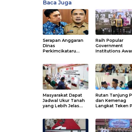
Baca Juga
Serapan Anggaran
Raih Popular
Dinas
Government
Perkimcikataru
Institutions Awa
Paling Buruk, Plh
2026, Kinerja
Sekda: Kami
Komunikasi Publ
Sarankan Dievaluasi
Kementerian
ATR/BPN Kembal
Diakui
Masyarakat Dapat
Rutan Tanjung P
Jadwal Ukur Tanah
dan Kemenag
yang Lebih Jelas
Langkat Teken 
Berkat Layanan
Pembinaan
Pengukuran
Kerohanian War
Terjadwal
Binaan