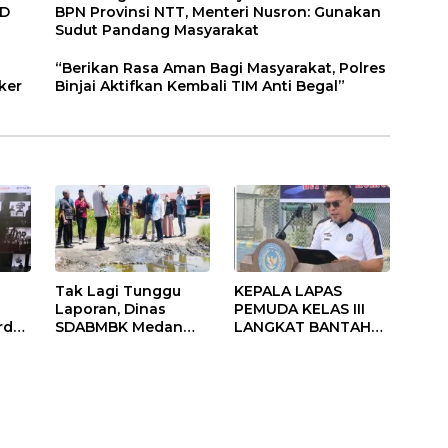
RD
BPN Provinsi NTT, Menteri Nusron: Gunakan
Sudut Pandang Masyarakat
“Berikan Rasa Aman Bagi Masyarakat, Polres
ker
Binjai Aktifkan Kembali TIM Anti Begal”
Tak Lagi Tunggu
KEPALA LAPAS
Laporan, Dinas
PEMUDA KELAS III
rd
SDABMBK Medan
LANGKAT BANTAH
Jemput Bola
KERAS ADANYA
ik
Tangani
SARANG PENIPUAN
Infrastruktur
YANG SELALU
i
DITUTUPI TENTANG
SINDIKAT PENIPU
PENJUALAN EMAS