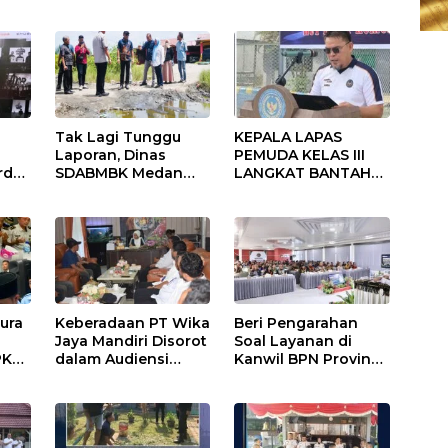
Tak Lagi Tunggu
KEPALA LAPAS
Laporan, Dinas
PEMUDA KELAS III
rd
SDABMBK Medan
LANGKAT BANTAH
Jemput Bola
KERAS ADANYA
ik
Tangani
SARANG PENIPUAN
Infrastruktur
YANG SELALU
i
DITUTUPI TENTANG
SINDIKAT PENIPU
PENJUALAN EMAS
ura
Keberadaan PT Wika
Beri Pengarahan
Jaya Mandiri Disorot
Soal Layanan di
PKS
dalam Audiensi
Kanwil BPN Provinsi
Aliansi SJG Bersama
NTT, Menteri
ga
DPRD Langkat
Nusron: Gunakan
Sudut Pandang
Masyarakat