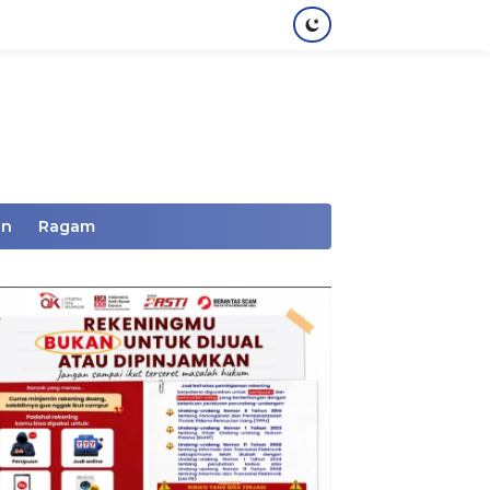
an
Ragam