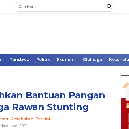
im
Peristiwa
Politik
Ekonomi
Olahraga
Kesehat
ahkan Bantuan Pangan
ga Rawan Stunting
erah
,
Kesehatan
,
Terkini
 November 2023