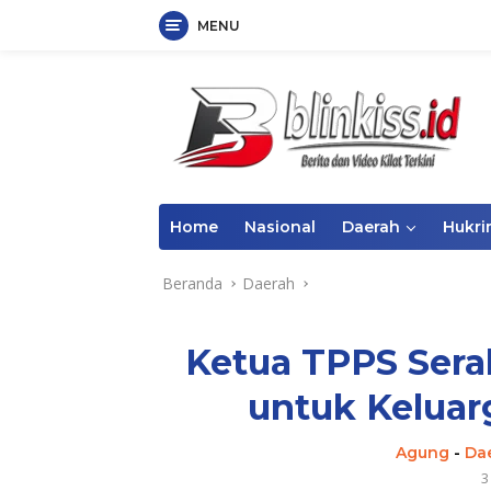
MENU
Langsung
ke
konten
Home
Nasional
Daerah
Hukr
Beranda
Daerah
Ketua TPPS Ser
untuk Keluar
Agung
-
Da
3