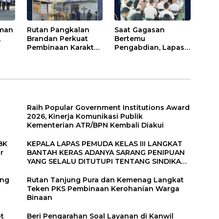
Aman
Rutan Pangkalan
Saat Gagasan
,
Brandan Perkuat
Bertemu
Pembinaan Karakter
Pengabdian, Lapas
i
Warga Binaan
Binjai Siap
Melalui Budaya
Semarakkan HUT RI
Kebersihan
ke-81
Raih Popular Government Institutions Award
2026, Kinerja Komunikasi Publik
Kementerian ATR/BPN Kembali Diakui
BK
KEPALA LAPAS PEMUDA KELAS III LANGKAT
r
BANTAH KERAS ADANYA SARANG PENIPUAN
YANG SELALU DITUTUPI TENTANG SINDIKAT
PENIPU PENJUALAN EMAS
ang
Rutan Tanjung Pura dan Kemenag Langkat
Teken PKS Pembinaan Kerohanian Warga
Binaan
ot
Beri Pengarahan Soal Layanan di Kanwil