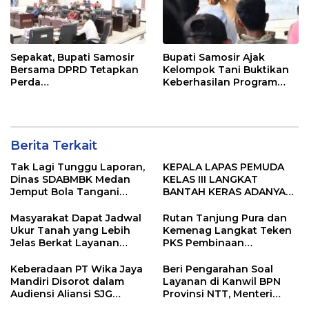
Sepakat, Bupati Samosir
Bupati Samosir Ajak
Bersama DPRD Tetapkan
Kelompok Tani Buktikan
Perda
Keberhasilan Program
Pertanggungjawaban
Kolaborasi Sumut Berkah,
APBD 2025 dan Perda
5 Ton Bibit Kentang
Pengelolaan Sampah
Disalurkan
Berita Terkait
Tak Lagi Tunggu Laporan,
KEPALA LAPAS PEMUDA
Dinas SDABMBK Medan
KELAS III LANGKAT
Jemput Bola Tangani
BANTAH KERAS ADANYA
Infrastruktur
SARANG PENIPUAN YANG
SELALU DITUTUPI
Masyarakat Dapat Jadwal
Rutan Tanjung Pura dan
TENTANG SINDIKAT
Ukur Tanah yang Lebih
Kemenag Langkat Teken
PENIPU PENJUALAN EMAS
Jelas Berkat Layanan
PKS Pembinaan
Pengukuran Terjadwal
Kerohanian Warga Binaan
Keberadaan PT Wika Jaya
Beri Pengarahan Soal
Mandiri Disorot dalam
Layanan di Kanwil BPN
Audiensi Aliansi SJG
Provinsi NTT, Menteri
Bersama DPRD Langkat
Nusron: Gunakan Sudut