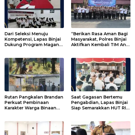
Dari Seleksi Menuju
“Berikan Rasa Aman Bagi
Kompetensi, Lapas Binjai
Masyarakat, Polres Binjai
Dukung Program Magang
Aktifkan Kembali TIM Anti
Kemenaker
Begal”
Rutan Pangkalan Brandan
Saat Gagasan Bertemu
Perkuat Pembinaan
Pengabdian, Lapas Binjai
Karakter Warga Binaan
Siap Semarakkan HUT RI
Melalui Budaya
ke-81
Kebersihan