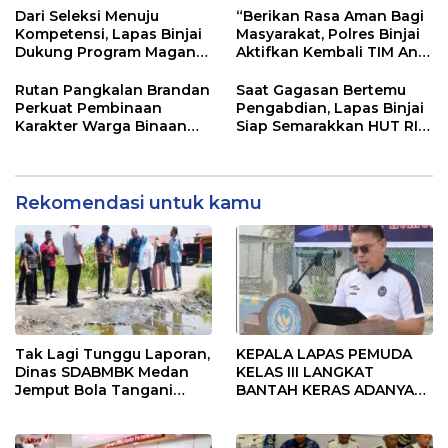
Pandang Masyarakat
Dari Seleksi Menuju
“Berikan Rasa Aman Bagi
Kompetensi, Lapas Binjai
Masyarakat, Polres Binjai
Dukung Program Magang
Aktifkan Kembali TIM Anti
Kemenaker
Begal”
Rutan Pangkalan Brandan
Saat Gagasan Bertemu
Perkuat Pembinaan
Pengabdian, Lapas Binjai
Karakter Warga Binaan
Siap Semarakkan HUT RI
Melalui Budaya
ke-81
Kebersihan
Rekomendasi untuk kamu
Tak Lagi Tunggu Laporan,
KEPALA LAPAS PEMUDA
Dinas SDABMBK Medan
KELAS III LANGKAT
Jemput Bola Tangani
BANTAH KERAS ADANYA
Infrastruktur
SARANG PENIPUAN YANG
SELALU DITUTUPI
TENTANG SINDIKAT