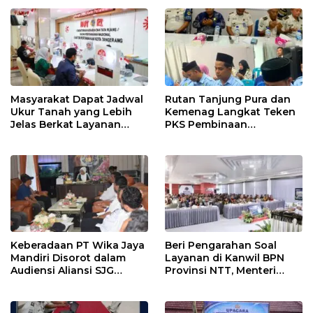
SELALU DITUTUPI
TENTANG SINDIKAT
PENIPU PENJUALAN EMAS
Masyarakat Dapat Jadwal
Rutan Tanjung Pura dan
Ukur Tanah yang Lebih
Kemenag Langkat Teken
Jelas Berkat Layanan
PKS Pembinaan
Pengukuran Terjadwal
Kerohanian Warga Binaan
Keberadaan PT Wika Jaya
Beri Pengarahan Soal
Mandiri Disorot dalam
Layanan di Kanwil BPN
Audiensi Aliansi SJG
Provinsi NTT, Menteri
Bersama DPRD Langkat
Nusron: Gunakan Sudut
Pandang Masyarakat