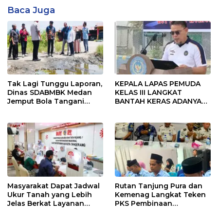
Baca Juga
Tak Lagi Tunggu Laporan,
KEPALA LAPAS PEMUDA
Dinas SDABMBK Medan
KELAS III LANGKAT
Jemput Bola Tangani
BANTAH KERAS ADANYA
Infrastruktur
SARANG PENIPUAN YANG
SELALU DITUTUPI
TENTANG SINDIKAT
PENIPU PENJUALAN EMAS
Masyarakat Dapat Jadwal
Rutan Tanjung Pura dan
Ukur Tanah yang Lebih
Kemenag Langkat Teken
Jelas Berkat Layanan
PKS Pembinaan
Pengukuran Terjadwal
Kerohanian Warga Binaan