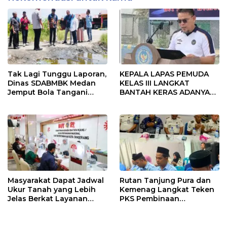
Tak Lagi Tunggu Laporan,
KEPALA LAPAS PEMUDA
Dinas SDABMBK Medan
KELAS III LANGKAT
Jemput Bola Tangani
BANTAH KERAS ADANYA
Infrastruktur
SARANG PENIPUAN YANG
SELALU DITUTUPI
TENTANG SINDIKAT
PENIPU PENJUALAN EMAS
Masyarakat Dapat Jadwal
Rutan Tanjung Pura dan
Ukur Tanah yang Lebih
Kemenag Langkat Teken
Jelas Berkat Layanan
PKS Pembinaan
Pengukuran Terjadwal
Kerohanian Warga Binaan