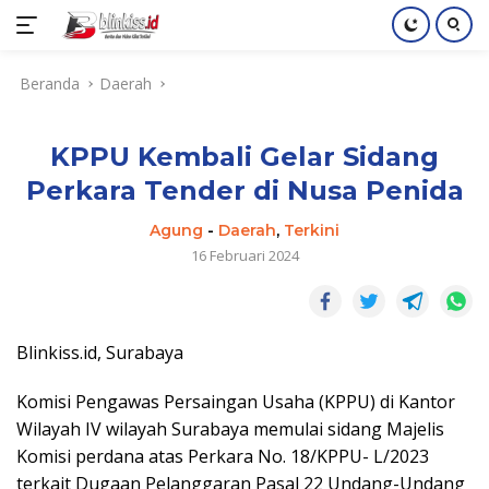
Langsung
Beranda
Daerah
ke
konten
KPPU Kembali Gelar Sidang
Perkara Tender di Nusa Penida
Agung
-
Daerah
,
Terkini
16 Februari 2024
Blinkiss.id, Surabaya
Komisi Pengawas Persaingan Usaha (KPPU) di Kantor
Wilayah IV wilayah Surabaya memulai sidang Majelis
Komisi perdana atas Perkara No. 18/KPPU- L/2023
terkait Dugaan Pelanggaran Pasal 22 Undang-Undang