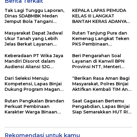
Berita Terkait
Tak Lagi Tunggu Laporan,
KEPALA LAPAS PEMUDA
Dinas SDABMBK Medan
KELAS III LANGKAT
Jemput Bola Tangani
BANTAH KERAS ADANYA
Infrastruktur
SARANG PENIPUAN YANG
SELALU DITUTUPI
Masyarakat Dapat Jadwal
Rutan Tanjung Pura dan
TENTANG SINDIKAT
Ukur Tanah yang Lebih
Kemenag Langkat Teken
PENIPU PENJUALAN EMAS
Jelas Berkat Layanan
PKS Pembinaan
Pengukuran Terjadwal
Kerohanian Warga Binaan
Keberadaan PT Wika Jaya
Beri Pengarahan Soal
Mandiri Disorot dalam
Layanan di Kanwil BPN
Audiensi Aliansi SJG
Provinsi NTT, Menteri
Bersama DPRD Langkat
Nusron: Gunakan Sudut
Pandang Masyarakat
Dari Seleksi Menuju
“Berikan Rasa Aman Bagi
Kompetensi, Lapas Binjai
Masyarakat, Polres Binjai
Dukung Program Magang
Aktifkan Kembali TIM Anti
Kemenaker
Begal”
Rutan Pangkalan Brandan
Saat Gagasan Bertemu
Perkuat Pembinaan
Pengabdian, Lapas Binjai
Karakter Warga Binaan
Siap Semarakkan HUT RI
Melalui Budaya
ke-81
Kebersihan
Rekomendasi untuk kamu