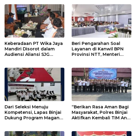
Keberadaan PT Wika Jaya
Beri Pengarahan Soal
Mandiri Disorot dalam
Layanan di Kanwil BPN
Audiensi Aliansi SJG
Provinsi NTT, Menteri
Bersama DPRD Langkat
Nusron: Gunakan Sudut
Pandang Masyarakat
Dari Seleksi Menuju
“Berikan Rasa Aman Bagi
Kompetensi, Lapas Binjai
Masyarakat, Polres Binjai
Dukung Program Magang
Aktifkan Kembali TIM Anti
Kemenaker
Begal”