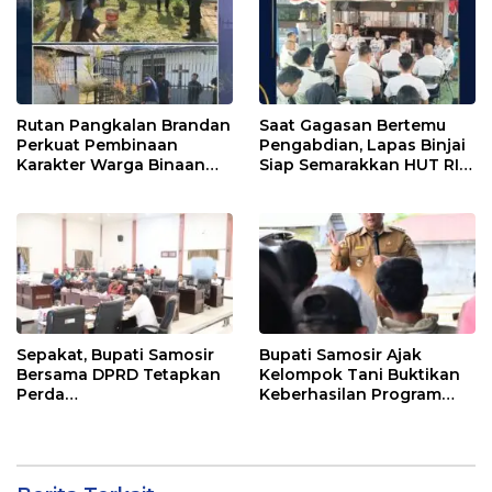
Rutan Pangkalan Brandan
Saat Gagasan Bertemu
Perkuat Pembinaan
Pengabdian, Lapas Binjai
Karakter Warga Binaan
Siap Semarakkan HUT RI
Melalui Budaya
ke-81
Kebersihan
Sepakat, Bupati Samosir
Bupati Samosir Ajak
Bersama DPRD Tetapkan
Kelompok Tani Buktikan
Perda
Keberhasilan Program
Pertanggungjawaban
Kolaborasi Sumut Berkah,
APBD 2025 dan Perda
5 Ton Bibit Kentang
Pengelolaan Sampah
Disalurkan