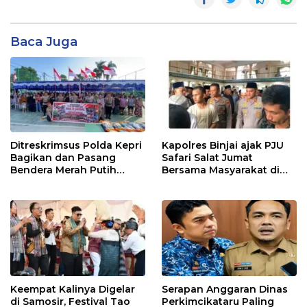
Baca Juga
Ditreskrimsus Polda Kepri
Kapolres Binjai ajak PJU
Bagikan dan Pasang
Safari Salat Jumat
Bendera Merah Putih
Bersama Masyarakat di
Bersama Masyarakat,
Masjid Agung Kota Binjai
Perkuat Semangat
Kebangsaan.
Keempat Kalinya Digelar
Serapan Anggaran Dinas
di Samosir, Festival Tao
Perkimcikataru Paling