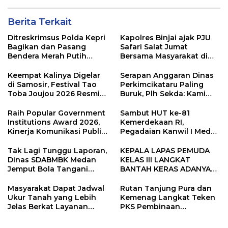
Berita Terkait
Ditreskrimsus Polda Kepri
Kapolres Binjai ajak PJU
Bagikan dan Pasang
Safari Salat Jumat
Bendera Merah Putih
Bersama Masyarakat di
Bersama Masyarakat,
Masjid Agung Kota Binjai
Perkuat Semangat
Keempat Kalinya Digelar
Serapan Anggaran Dinas
Kebangsaan.
di Samosir, Festival Tao
Perkimcikataru Paling
Toba Joujou 2026 Resmi
Buruk, Plh Sekda: Kami
Dimulai
Sarankan Dievaluasi
Raih Popular Government
Sambut HUT ke-81
Institutions Award 2026,
Kemerdekaan RI,
Kinerja Komunikasi Publik
Pegadaian Kanwil I Medan
Kementerian ATR/BPN
Gelar PORWIL 2026
Kembali Diakui
Bertajuk “Play Together,
Tak Lagi Tunggu Laporan,
KEPALA LAPAS PEMUDA
Grow Together”
Dinas SDABMBK Medan
KELAS III LANGKAT
Jemput Bola Tangani
BANTAH KERAS ADANYA
Infrastruktur
SARANG PENIPUAN YANG
SELALU DITUTUPI
Masyarakat Dapat Jadwal
Rutan Tanjung Pura dan
TENTANG SINDIKAT
Ukur Tanah yang Lebih
Kemenag Langkat Teken
PENIPU PENJUALAN EMAS
Jelas Berkat Layanan
PKS Pembinaan
Pengukuran Terjadwal
Kerohanian Warga Binaan