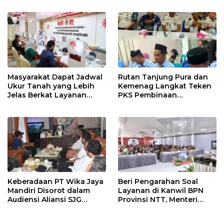
SELALU DITUTUPI
TENTANG SINDIKAT
PENIPU PENJUALAN EMAS
Masyarakat Dapat Jadwal
Rutan Tanjung Pura dan
Ukur Tanah yang Lebih
Kemenag Langkat Teken
Jelas Berkat Layanan
PKS Pembinaan
Pengukuran Terjadwal
Kerohanian Warga Binaan
Keberadaan PT Wika Jaya
Beri Pengarahan Soal
Mandiri Disorot dalam
Layanan di Kanwil BPN
Audiensi Aliansi SJG
Provinsi NTT, Menteri
Bersama DPRD Langkat
Nusron: Gunakan Sudut
Pandang Masyarakat