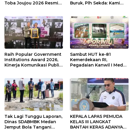
Toba Joujou 2026 Resmi
Buruk, Plh Sekda: Kami
Dimulai
Sarankan Dievaluasi
Raih Popular Government
Sambut HUT ke-81
Institutions Award 2026,
Kemerdekaan RI,
Kinerja Komunikasi Publik
Pegadaian Kanwil I Medan
Kementerian ATR/BPN
Gelar PORWIL 2026
Kembali Diakui
Bertajuk “Play Together,
Grow Together”
Tak Lagi Tunggu Laporan,
KEPALA LAPAS PEMUDA
Dinas SDABMBK Medan
KELAS III LANGKAT
Jemput Bola Tangani
BANTAH KERAS ADANYA
Infrastruktur
SARANG PENIPUAN YANG