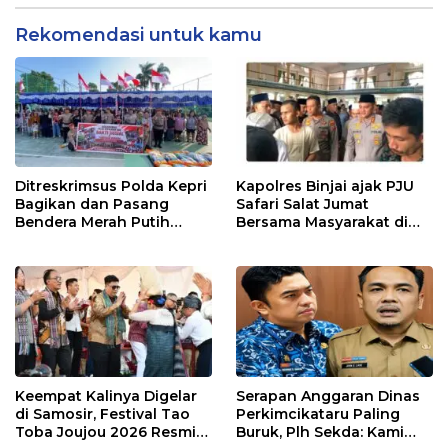
Rekomendasi untuk kamu
Ditreskrimsus Polda Kepri
Kapolres Binjai ajak PJU
Bagikan dan Pasang
Safari Salat Jumat
Bendera Merah Putih
Bersama Masyarakat di
Bersama Masyarakat,
Masjid Agung Kota Binjai
Perkuat Semangat
Kebangsaan.
Keempat Kalinya Digelar
Serapan Anggaran Dinas
di Samosir, Festival Tao
Perkimcikataru Paling
Toba Joujou 2026 Resmi
Buruk, Plh Sekda: Kami