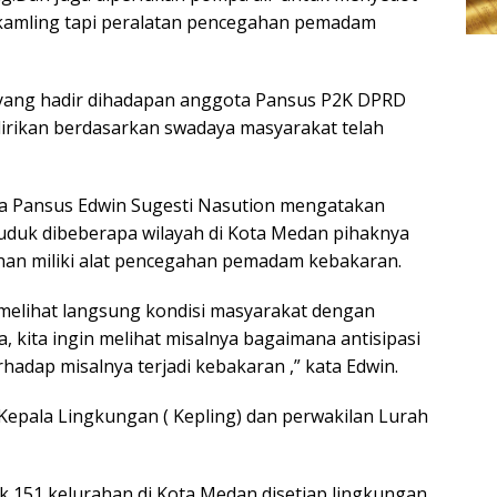
oskamling tapi peralatan pencegahan pemadam
 yang hadir dihadapan anggota Pansus P2K DPRD
irikan berdasarkan swadaya masyarakat telah
tua Pansus Edwin Sugesti Nasution mengatakan
uduk dibeberapa wilayah di Kota Medan pihaknya
han miliki alat pencegahan pemadam kebakaran.
k melihat langsung kondisi masyarakat dengan
 kita ingin melihat misalnya bagaimana antisipasi
adap misalnya terjadi kebakaran ,” kata Edwin.
 Kepala Lingkungan ( Kepling) dan perwakilan Lurah
 151 kelurahan di Kota Medan disetiap lingkungan