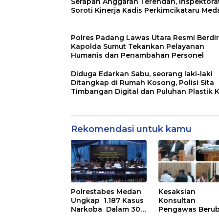
Serapan Anggaran Terendah, Inspektora
Soroti Kinerja Kadis Perkimcikataru Med
Polres Padang Lawas Utara Resmi Berdiri
Kapolda Sumut Tekankan Pelayanan
Humanis dan Penambahan Personel
Diduga Edarkan Sabu, seorang laki-laki
Ditangkap di Rumah Kosong, Polisi Sita
Timbangan Digital dan Puluhan Plastik K
Rekomendasi untuk kamu
Polrestabes Medan
Kesaksian
Ungkap 1.187 Kasus
Konsultan
Narkoba Dalam 300
Pengawas Beru
Hari dan Musnahkan
ubah di Sidang