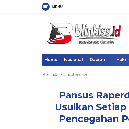
MENU
Langsung
ke
konten
Home
Nasional
Daerah
Hukr
Beranda
Uncategorized
Pansus Raper
Usulkan Setiap 
Pencegahan 