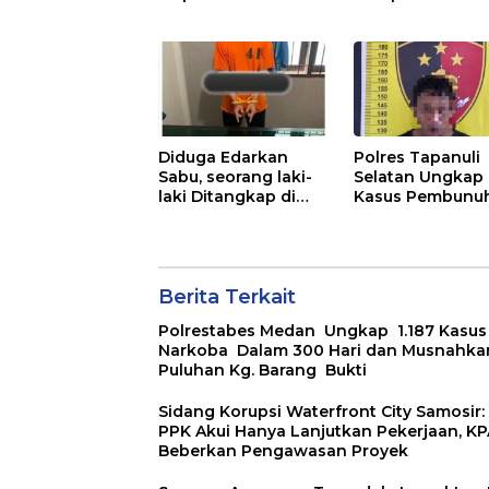
Kinerja Kadis
Keluarga Banta
Perkimcikataru
WLG Mati Bunu
Medan
Diri..
Diduga Edarkan
Polres Tapanuli
Sabu, seorang laki-
Selatan Ungkap
laki Ditangkap di
Kasus Pembunu
Rumah Kosong,
Disertai Kekeras
Polisi Sita
Seksual terhada
Timbangan Digital
Anak, Pelaku
dan Puluhan Plastik
Ditangkap
Klip
Berita Terkait
Polrestabes Medan Ungkap 1.187 Kasus
Narkoba Dalam 300 Hari dan Musnahka
Puluhan Kg. Barang Bukti
Sidang Korupsi Waterfront City Samosir:
PPK Akui Hanya Lanjutkan Pekerjaan, K
Beberkan Pengawasan Proyek