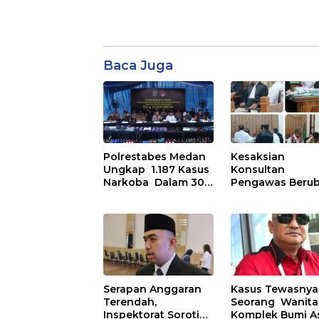
Baca Juga
Polrestabes Medan
Kesaksian
Ungkap 1.187 Kasus
Konsultan
Narkoba Dalam 300
Pengawas Beru
Hari dan Musnahkan
ubah di Sidang
Puluhan Kg. Barang
Korupsi Waterfr
Bukti
City Samosir
Serapan Anggaran
Kasus Tewasnya
Terendah,
Seorang Wanita
Inspektorat Soroti
Komplek Bumi As