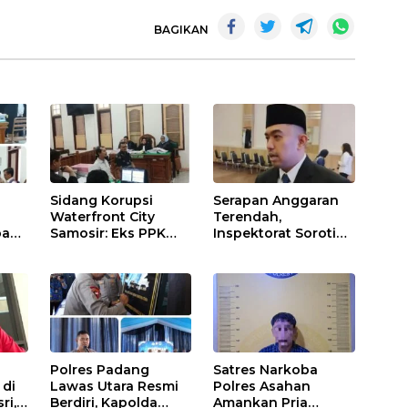
BAGIKAN
Sidang Korupsi
Serapan Anggaran
Waterfront City
Terendah,
bah-
Samosir: Eks PPK
Inspektorat Soroti
Akui Hanya
Kinerja Kadis
ont
Lanjutkan
Perkimcikataru
Pekerjaan, KPA
Medan
Beberkan
Pengawasan Proyek
Polres Padang
Satres Narkoba
 di
Lawas Utara Resmi
Polres Asahan
ri,
Berdiri, Kapolda
Amankan Pria