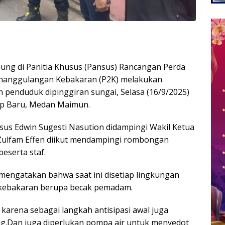
ng di Panitia Khusus (Pansus) Rancangan Perda
enanggulangan Kebakaran (P2K) melakukan
penduduk dipinggiran sungai, Selasa (16/9/2025)
 Kp Baru, Medan Maimun.
sus Edwin Sugesti Nasution didampingi Wakil Ketua
, Zulfam Effen diikut mendampingi rombongan
eserta staf.
engatakan bahwa saat ini disetiap lingkungan
kebakaran berupa becak pemadam.
karena sebagai langkah antisipasi awal juga
.Dan juga diperlukan pompa air untuk menyedot