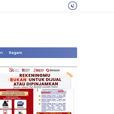
an
Ragam