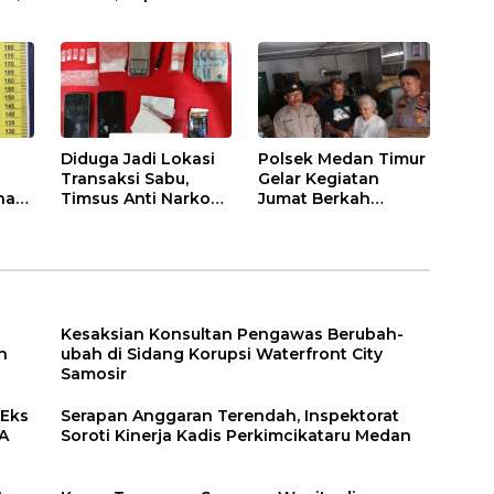
h
Sumut Tekankan
Pengedar Sabu, Sita
h
Pelayanan Humanis
19,60 Gram Barang
dan Penambahan
Bukti
Personel
Diduga Jadi Lokasi
Polsek Medan Timur
Transaksi Sabu,
Gelar Kegiatan
han
Timsus Anti Narkoba
Jumat Berkah
an
Polres Asahan
Sekaligus Beri
p
Amankan Seorang
Bantuan Kepada
Pria dengan Barang
Dua Orang Warga di
Bukti 63,67 Gram
Kec. Medan
Sabu
Perjuangan
Kesaksian Konsultan Pengawas Berubah-
n
ubah di Sidang Korupsi Waterfront City
Samosir
 Eks
Serapan Anggaran Terendah, Inspektorat
PA
Soroti Kinerja Kadis Perkimcikataru Medan