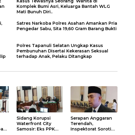
t
Kasus Tewasnya Seorang Wanita di
an
Komplek Bumi Asri, Keluarga Bantah WLG
Mati Bunuh Diri..
,
Satres Narkoba Polres Asahan Amankan Pria
Pengedar Sabu, Sita 19,60 Gram Barang Bukti
Polres Tapanuli Selatan Ungkap Kasus
Pembunuhan Disertai Kekerasan Seksual
lip
terhadap Anak, Pelaku Ditangkap
Sidang Korupsi
Serapan Anggaran
Waterfront City
Terendah,
bah-
Samosir: Eks PPK
Inspektorat Soroti
Akui Hanya
Kinerja Kadis