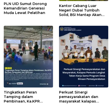
PLN UID Sumut Dorong
Kantor Cabang Luar
Kemandirian Generasi
Negeri Dubai Tumbuh
Muda Lewat Pelatihan
Solid, BSI Mantap Akan
Perluas Cabang ke Arab
Saudi
Tingkatkan Peran
Perkuat Sinergi
Tamping dalam
pemasyarakatan dan
Pembinaan, Ka.KPR
masyarakat kalapas
Berikan Penguatan dan
pemuda Langkat Teken
Motivasi
kerja sama program Desa