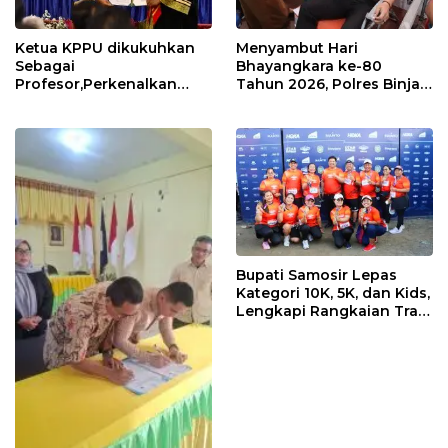
Ketua KPPU dikukuhkan
Menyambut Hari
Sebagai
Bhayangkara ke-80
Profesor,Perkenalkan
Tahun 2026, Polres Binjai
“Konstanta Asa” Dorong
Melaksanakan Bakti
Pembangunan Nasional
Kesehatan
Bupati Samosir Lepas
Kategori 10K, 5K, dan Kids,
Lengkapi Rangkaian Trail
of The Kings 2026