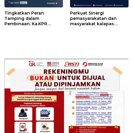
Tingkatkan Peran
Perkuat Sinergi
Tamping dalam
pemasyarakatan dan
Pembinaan, Ka.KPR
masyarakat kalapas
Berikan Penguatan dan
pemuda Langkat Teken
Motivasi
kerja sama program Desa
Binaan pemasyarakatan