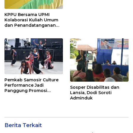
KPPU Bersama UPMI
Kolaborasi Kuliah Umum
dan Penandatanganan
Implementation
Agreement
Pemkab Samosir Culture
Performance Jadi
Sosper Disabilitas dan
Panggung Promosi
Lansia, Dodi Soroti
Budaya Batak di Ajang
Adminduk
Internasional ToTK by
UTMB
Berita Terkait