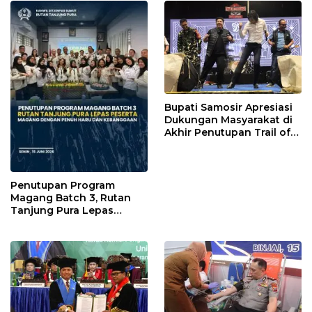
Binaan pemasyarakatan
Bupati Samosir Apresiasi
Dukungan Masyarakat di
Akhir Penutupan Trail of
The Kings 2026
Penutupan Program
Magang Batch 3, Rutan
Tanjung Pura Lepas
Peserta Magang dengan
Penuh Haru dan
Kebanggaan