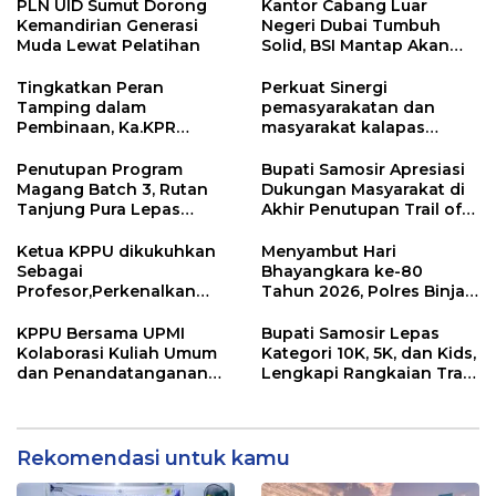
PLN UID Sumut Dorong
Kantor Cabang Luar
Kemandirian Generasi
Negeri Dubai Tumbuh
Muda Lewat Pelatihan
Solid, BSI Mantap Akan
Perluas Cabang ke Arab
Saudi
Tingkatkan Peran
Perkuat Sinergi
Tamping dalam
pemasyarakatan dan
Pembinaan, Ka.KPR
masyarakat kalapas
Berikan Penguatan dan
pemuda Langkat Teken
Motivasi
kerja sama program Desa
Penutupan Program
Bupati Samosir Apresiasi
Binaan pemasyarakatan
Magang Batch 3, Rutan
Dukungan Masyarakat di
Tanjung Pura Lepas
Akhir Penutupan Trail of
Peserta Magang dengan
The Kings 2026
Penuh Haru dan
Ketua KPPU dikukuhkan
Menyambut Hari
Kebanggaan
Sebagai
Bhayangkara ke-80
Profesor,Perkenalkan
Tahun 2026, Polres Binjai
“Konstanta Asa” Dorong
Melaksanakan Bakti
Pembangunan Nasional
Kesehatan
KPPU Bersama UPMI
Bupati Samosir Lepas
Kolaborasi Kuliah Umum
Kategori 10K, 5K, dan Kids,
dan Penandatanganan
Lengkapi Rangkaian Trail
Implementation
of The Kings 2026
Agreement
Rekomendasi untuk kamu