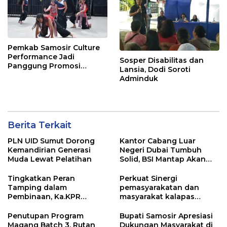
Pemkab Samosir Culture
Performance Jadi
Sosper Disabilitas dan
Panggung Promosi
Lansia, Dodi Soroti
Budaya Batak di Ajang
Adminduk
Internasional ToTK by
UTMB
Berita Terkait
PLN UID Sumut Dorong
Kantor Cabang Luar
Kemandirian Generasi
Negeri Dubai Tumbuh
Muda Lewat Pelatihan
Solid, BSI Mantap Akan
Perluas Cabang ke Arab
Saudi
Tingkatkan Peran
Perkuat Sinergi
Tamping dalam
pemasyarakatan dan
Pembinaan, Ka.KPR
masyarakat kalapas
Berikan Penguatan dan
pemuda Langkat Teken
Motivasi
kerja sama program Desa
Penutupan Program
Bupati Samosir Apresiasi
Binaan pemasyarakatan
Magang Batch 3, Rutan
Dukungan Masyarakat di