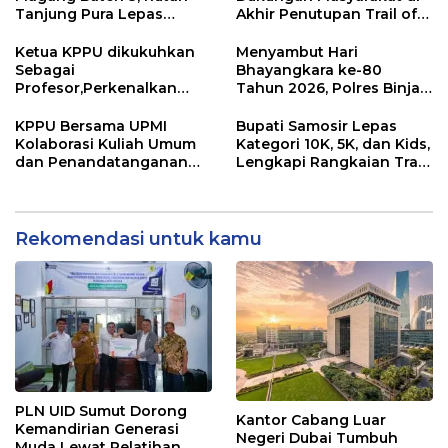
Tanjung Pura Lepas
Akhir Penutupan Trail of
Peserta Magang dengan
The Kings 2026
Penuh Haru dan
Ketua KPPU dikukuhkan
Menyambut Hari
Kebanggaan
Sebagai
Bhayangkara ke-80
Profesor,Perkenalkan
Tahun 2026, Polres Binjai
“Konstanta Asa” Dorong
Melaksanakan Bakti
Pembangunan Nasional
Kesehatan
KPPU Bersama UPMI
Bupati Samosir Lepas
Kolaborasi Kuliah Umum
Kategori 10K, 5K, dan Kids,
dan Penandatanganan
Lengkapi Rangkaian Trail
Implementation
of The Kings 2026
Agreement
Rekomendasi untuk kamu
PLN UID Sumut Dorong
Kantor Cabang Luar
Kemandirian Generasi
Negeri Dubai Tumbuh
Muda Lewat Pelatihan