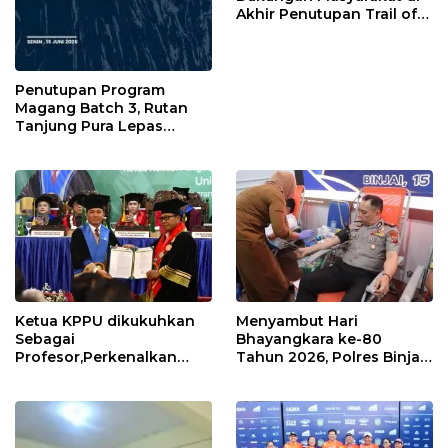
Akhir Penutupan Trail of
The Kings 2026
Penutupan Program
Magang Batch 3, Rutan
Tanjung Pura Lepas
Peserta Magang dengan
Penuh Haru dan
Kebanggaan
Ketua KPPU dikukuhkan
Menyambut Hari
Sebagai
Bhayangkara ke-80
Profesor,Perkenalkan
Tahun 2026, Polres Binjai
“Konstanta Asa” Dorong
Melaksanakan Bakti
Pembangunan Nasional
Kesehatan