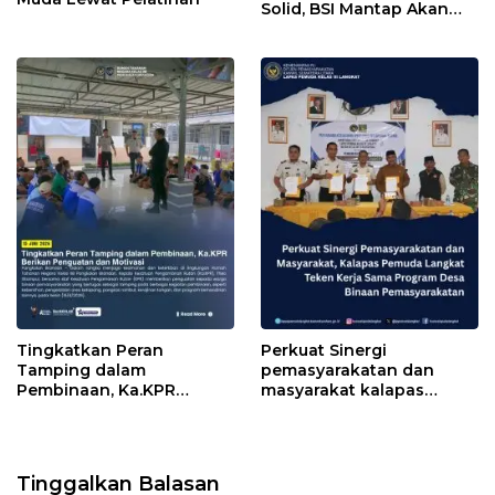
Solid, BSI Mantap Akan
Perluas Cabang ke Arab
Saudi
Tingkatkan Peran
Perkuat Sinergi
Tamping dalam
pemasyarakatan dan
Pembinaan, Ka.KPR
masyarakat kalapas
Berikan Penguatan dan
pemuda Langkat Teken
Motivasi
kerja sama program Desa
Binaan pemasyarakatan
Tinggalkan Balasan