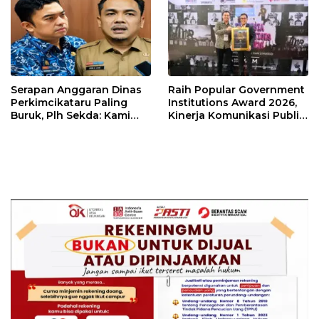
Kebangsaan.
Serapan Anggaran Dinas
Raih Popular Government
Perkimcikataru Paling
Institutions Award 2026,
Buruk, Plh Sekda: Kami
Kinerja Komunikasi Publik
Sarankan Dievaluasi
Kementerian ATR/BPN
Kembali Diakui