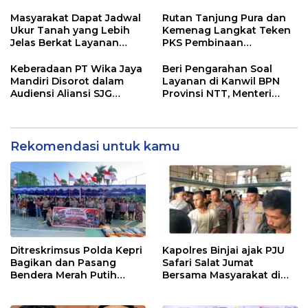
Infrastruktur
SARANG PENIPUAN YANG
SELALU DITUTUPI
Masyarakat Dapat Jadwal
Rutan Tanjung Pura dan
TENTANG SINDIKAT
Ukur Tanah yang Lebih
Kemenag Langkat Teken
PENIPU PENJUALAN EMAS
Jelas Berkat Layanan
PKS Pembinaan
Pengukuran Terjadwal
Kerohanian Warga Binaan
Keberadaan PT Wika Jaya
Beri Pengarahan Soal
Mandiri Disorot dalam
Layanan di Kanwil BPN
Audiensi Aliansi SJG
Provinsi NTT, Menteri
Bersama DPRD Langkat
Nusron: Gunakan Sudut
Pandang Masyarakat
Rekomendasi untuk kamu
Ditreskrimsus Polda Kepri
Kapolres Binjai ajak PJU
Bagikan dan Pasang
Safari Salat Jumat
Bendera Merah Putih
Bersama Masyarakat di
Bersama Masyarakat,
Masjid Agung Kota Binjai
Perkuat Semangat