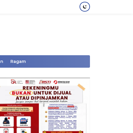
an
Ragam