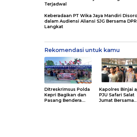
Terjadwal
Keberadaan PT Wika Jaya Mandiri Disor
dalam Audiensi Aliansi SJG Bersama DP
Langkat
Rekomendasi untuk kamu
Ditreskrimsus Polda
Kapolres Binjai 
Kepri Bagikan dan
PJU Safari Salat
Pasang Bendera
Jumat Bersama
Merah Putih
Masyarakat di M
Bersama
Agung Kota Binj
Masyarakat, Perkuat
Semangat
Kebangsaan.