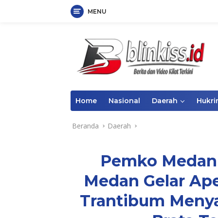
MENU
Langsung
ke
konten
Home
Nasional
Daerah
Hukr
Beranda
Daerah
Pemko Medan 
Medan Gelar Ape
Trantibum Meny