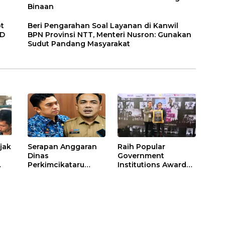
Binaan
ot
Beri Pengarahan Soal Layanan di Kanwil
RD
BPN Provinsi NTT, Menteri Nusron: Gunakan
Sudut Pandang Masyarakat
ajak
Serapan Anggaran
Raih Popular
Dinas
Government
Perkimcikataru
Institutions Award
asjid
Paling Buruk, Plh
2026, Kinerja
ai
Sekda: Kami
Komunikasi Publik
Sarankan Dievaluasi
Kementerian
ATR/BPN Kembali
Diakui