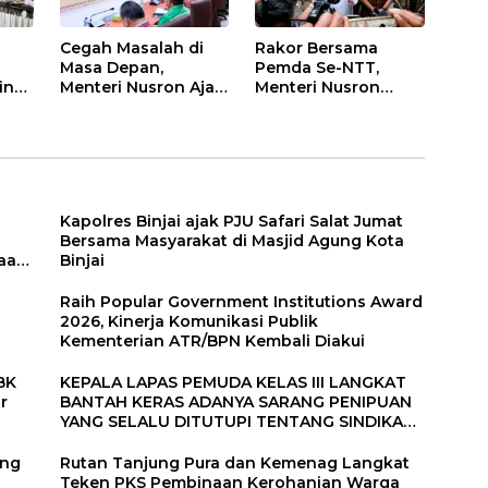
S
n
Cegah Masalah di
Rakor Bersama
Masa Depan,
Pemda Se-NTT,
insi
Menteri Nusron Ajak
Menteri Nusron
Pemda Percepat
Minta Dukungan
n
Sertipikasi Tanah
Kepala Daerah
Rumah Ibadah di
Wujudkan
NTT
Transformasi
Layanan
Pertanahan
Kapolres Binjai ajak PJU Safari Salat Jumat
Bersama Masyarakat di Masjid Agung Kota
aan.
Binjai
Raih Popular Government Institutions Award
2026, Kinerja Komunikasi Publik
Kementerian ATR/BPN Kembali Diakui
BK
KEPALA LAPAS PEMUDA KELAS III LANGKAT
r
BANTAH KERAS ADANYA SARANG PENIPUAN
YANG SELALU DITUTUPI TENTANG SINDIKAT
PENIPU PENJUALAN EMAS
ang
Rutan Tanjung Pura dan Kemenag Langkat
Teken PKS Pembinaan Kerohanian Warga