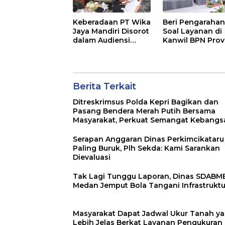
PENJUALAN EMA
Keberadaan PT Wika
Beri Pengaraha
Jaya Mandiri Disorot
Soal Layanan di
dalam Audiensi
Kanwil BPN Prov
Aliansi SJG Bersama
NTT, Menteri
DPRD Langkat
Nusron: Gunaka
Sudut Pandang
Masyarakat
Berita Terkait
Ditreskrimsus Polda Kepri Bagikan dan
Pasang Bendera Merah Putih Bersama
Masyarakat, Perkuat Semangat Kebangs
Serapan Anggaran Dinas Perkimcikataru
Paling Buruk, Plh Sekda: Kami Sarankan
Dievaluasi
Tak Lagi Tunggu Laporan, Dinas SDABM
Medan Jemput Bola Tangani Infrastruktu
Masyarakat Dapat Jadwal Ukur Tanah y
Lebih Jelas Berkat Layanan Pengukuran