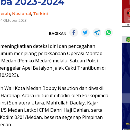
oba 2023-2024
erah
,
Nasional
,
Terkini
14 Oktober 2023
BAGIKAN
meningkatkan deteksi dini dan pencegahan
 umum menjelang pelaksanaan Operasi Mantab
 Medan (Pemko Medan) melalui Satuan Polisi
nggelar Apel Batalyon Jalak Cakti Trantibum di
10/2023).
oleh Wali Kota Medan Bobby Nasution dan diwakili
Harahap. Acara ini turut dihadiri oleh Forkopimda
nsi Sumatera Utara, Mahfullah Daulay, Kajari
/5 Medan Letkol CPM Dahri Haji Dahlan, serta
n Kodim 0201/Medan, beserta segenap Pimpinan
edan.