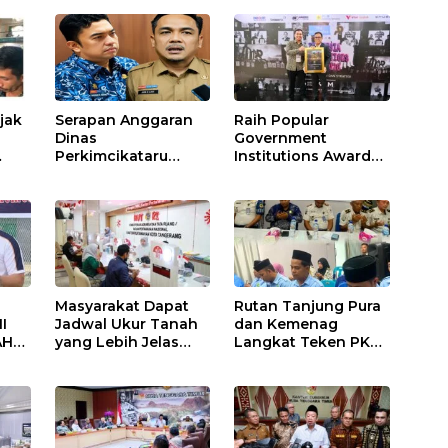
ajak
Serapan Anggaran
Raih Popular
Dinas
Government
Perkimcikataru
Institutions Award
asjid
Paling Buruk, Plh
2026, Kinerja
ai
Sekda: Kami
Komunikasi Publik
Sarankan Dievaluasi
Kementerian
ATR/BPN Kembali
Diakui
Masyarakat Dapat
Rutan Tanjung Pura
I
Jadwal Ukur Tanah
dan Kemenag
AH
yang Lebih Jelas
Langkat Teken PKS
Berkat Layanan
Pembinaan
AN
Pengukuran
Kerohanian Warga
Terjadwal
Binaan
ANG
U