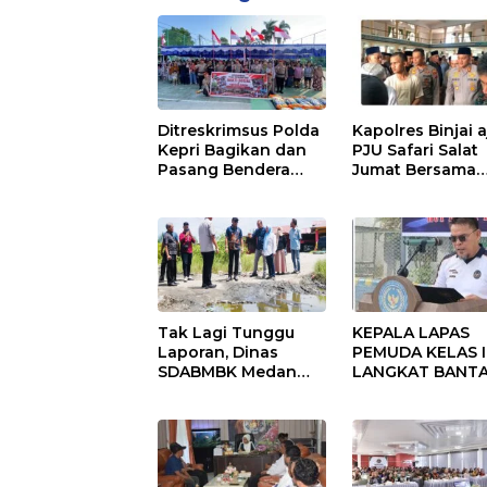
Ditreskrimsus Polda
Kapolres Binjai 
Kepri Bagikan dan
PJU Safari Salat
Pasang Bendera
Jumat Bersama
Merah Putih
Masyarakat di M
Bersama
Agung Kota Binj
Masyarakat, Perkuat
Semangat
Kebangsaan.
Tak Lagi Tunggu
KEPALA LAPAS
Laporan, Dinas
PEMUDA KELAS II
SDABMBK Medan
LANGKAT BANT
Jemput Bola
KERAS ADANYA
Tangani
SARANG PENIPU
Infrastruktur
YANG SELALU
DITUTUPI TENT
SINDIKAT PENIP