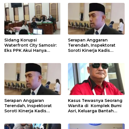
Kg. Barang Bukti
Sidang Korupsi
Serapan Anggaran
Waterfront City Samosir:
Terendah, Inspektorat
Eks PPK Akui Hanya
Soroti Kinerja Kadis
Lanjutkan Pekerjaan, KPA
Perkimcikataru Medan
Beberkan Pengawasan
Proyek
Serapan Anggaran
Kasus Tewasnya Seorang
Terendah, Inspektorat
Wanita di Komplek Bumi
Soroti Kinerja Kadis
Asri, Keluarga Bantah
Perkimcikataru Medan
WLG Mati Bunuh Diri..