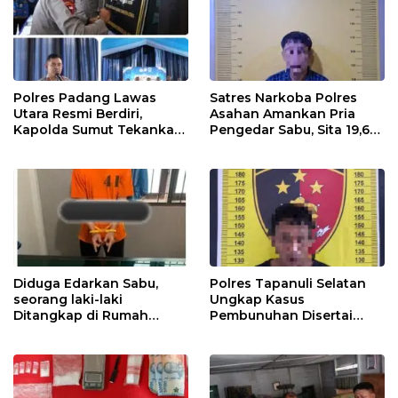
Polres Padang Lawas
Satres Narkoba Polres
Utara Resmi Berdiri,
Asahan Amankan Pria
Kapolda Sumut Tekankan
Pengedar Sabu, Sita 19,60
Pelayanan Humanis dan
Gram Barang Bukti
Penambahan Personel
Diduga Edarkan Sabu,
Polres Tapanuli Selatan
seorang laki-laki
Ungkap Kasus
Ditangkap di Rumah
Pembunuhan Disertai
Kosong, Polisi Sita
Kekerasan Seksual
Timbangan Digital dan
terhadap Anak, Pelaku
Puluhan Plastik Klip
Ditangkap