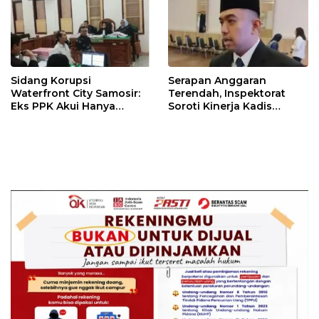
Sidang Korupsi
Serapan Anggaran
Waterfront City Samosir:
Terendah, Inspektorat
Eks PPK Akui Hanya
Soroti Kinerja Kadis
Lanjutkan Pekerjaan, KPA
Perkimcikataru Medan
Beberkan Pengawasan
Proyek