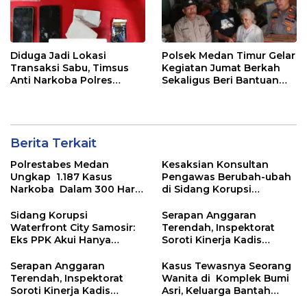
Diduga Jadi Lokasi
Polsek Medan Timur Gelar
Transaksi Sabu, Timsus
Kegiatan Jumat Berkah
Anti Narkoba Polres
Sekaligus Beri Bantuan
Asahan Amankan Seorang
Kepada Dua Orang Warga
Pria dengan Barang Bukti
di Kec. Medan Perjuangan
63,67 Gram Sabu
Berita Terkait
Polrestabes Medan
Kesaksian Konsultan
Ungkap 1.187 Kasus
Pengawas Berubah-ubah
Narkoba Dalam 300 Hari
di Sidang Korupsi
dan Musnahkan Puluhan
Waterfront City Samosir
Kg. Barang Bukti
Sidang Korupsi
Serapan Anggaran
Waterfront City Samosir:
Terendah, Inspektorat
Eks PPK Akui Hanya
Soroti Kinerja Kadis
Lanjutkan Pekerjaan, KPA
Perkimcikataru Medan
Beberkan Pengawasan
Serapan Anggaran
Kasus Tewasnya Seorang
Proyek
Terendah, Inspektorat
Wanita di Komplek Bumi
Soroti Kinerja Kadis
Asri, Keluarga Bantah
Perkimcikataru Medan
WLG Mati Bunuh Diri..