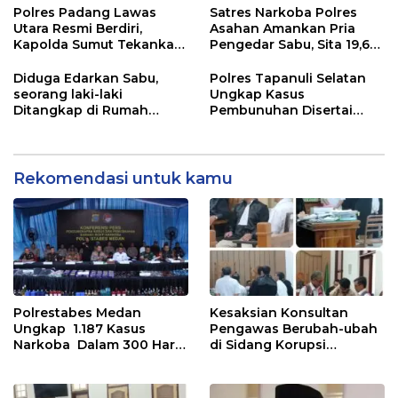
Polres Padang Lawas
Satres Narkoba Polres
Utara Resmi Berdiri,
Asahan Amankan Pria
Kapolda Sumut Tekankan
Pengedar Sabu, Sita 19,60
Pelayanan Humanis dan
Gram Barang Bukti
Penambahan Personel
Diduga Edarkan Sabu,
Polres Tapanuli Selatan
seorang laki-laki
Ungkap Kasus
Ditangkap di Rumah
Pembunuhan Disertai
Kosong, Polisi Sita
Kekerasan Seksual
Timbangan Digital dan
terhadap Anak, Pelaku
Puluhan Plastik Klip
Ditangkap
Rekomendasi untuk kamu
Polrestabes Medan
Kesaksian Konsultan
Ungkap 1.187 Kasus
Pengawas Berubah-ubah
Narkoba Dalam 300 Hari
di Sidang Korupsi
dan Musnahkan Puluhan
Waterfront City Samosir
Kg. Barang Bukti