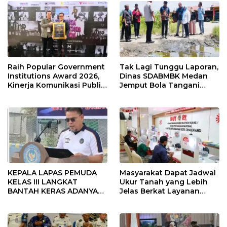
Raih Popular Government
Tak Lagi Tunggu Laporan,
Institutions Award 2026,
Dinas SDABMBK Medan
Kinerja Komunikasi Publik
Jemput Bola Tangani
Kementerian ATR/BPN
Infrastruktur
Kembali Diakui
KEPALA LAPAS PEMUDA
Masyarakat Dapat Jadwal
KELAS III LANGKAT
Ukur Tanah yang Lebih
BANTAH KERAS ADANYA
Jelas Berkat Layanan
SARANG PENIPUAN YANG
Pengukuran Terjadwal
SELALU DITUTUPI
TENTANG SINDIKAT