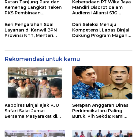
SELALU DITUTUPI
Rutan Tanjung Pura dan
Keberadaan PT Wika Jaya
TENTANG SINDIKAT
Kemenag Langkat Teken
Mandiri Disorot dalam
PENIPU PENJUALAN EMAS
PKS Pembinaan
Audiensi Aliansi SJG
Kerohanian Warga Binaan
Bersama DPRD Langkat
Beri Pengarahan Soal
Dari Seleksi Menuju
Layanan di Kanwil BPN
Kompetensi, Lapas Binjai
Provinsi NTT, Menteri
Dukung Program Magang
Nusron: Gunakan Sudut
Kemenaker
Pandang Masyarakat
Rekomendasi untuk kamu
Kapolres Binjai ajak PJU
Serapan Anggaran Dinas
Safari Salat Jumat
Perkimcikataru Paling
Bersama Masyarakat di
Buruk, Plh Sekda: Kami
Masjid Agung Kota Binjai
Sarankan Dievaluasi