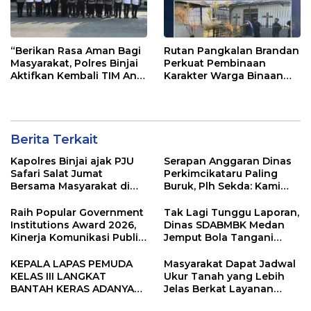
“Berikan Rasa Aman Bagi
Rutan Pangkalan Brandan
Masyarakat, Polres Binjai
Perkuat Pembinaan
Aktifkan Kembali TIM Anti
Karakter Warga Binaan
Begal”
Melalui Budaya
Kebersihan
Berita Terkait
Kapolres Binjai ajak PJU
Serapan Anggaran Dinas
Safari Salat Jumat
Perkimcikataru Paling
Bersama Masyarakat di
Buruk, Plh Sekda: Kami
Masjid Agung Kota Binjai
Sarankan Dievaluasi
Raih Popular Government
Tak Lagi Tunggu Laporan,
Institutions Award 2026,
Dinas SDABMBK Medan
Kinerja Komunikasi Publik
Jemput Bola Tangani
Kementerian ATR/BPN
Infrastruktur
Kembali Diakui
KEPALA LAPAS PEMUDA
Masyarakat Dapat Jadwal
KELAS III LANGKAT
Ukur Tanah yang Lebih
BANTAH KERAS ADANYA
Jelas Berkat Layanan
SARANG PENIPUAN YANG
Pengukuran Terjadwal