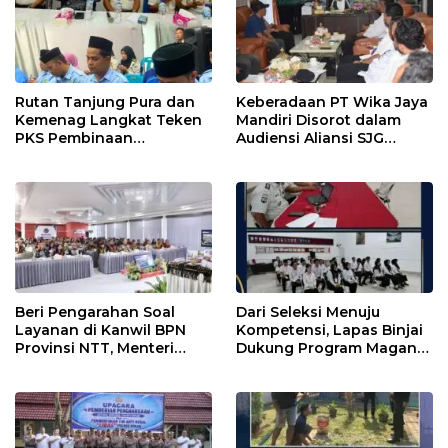
PENIPU PENJUALAN EMAS
Rutan Tanjung Pura dan
Keberadaan PT Wika Jaya
Kemenag Langkat Teken
Mandiri Disorot dalam
PKS Pembinaan
Audiensi Aliansi SJG
Kerohanian Warga Binaan
Bersama DPRD Langkat
Beri Pengarahan Soal
Dari Seleksi Menuju
Layanan di Kanwil BPN
Kompetensi, Lapas Binjai
Provinsi NTT, Menteri
Dukung Program Magang
Nusron: Gunakan Sudut
Kemenaker
Pandang Masyarakat