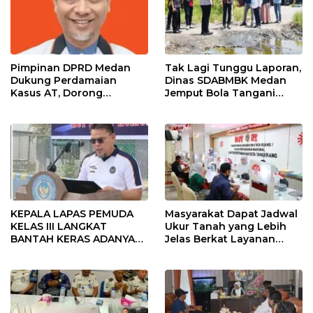
Pimpinan DPRD Medan
Tak Lagi Tunggu Laporan,
Dukung Perdamaian
Dinas SDABMBK Medan
Kasus AT, Dorong
Jemput Bola Tangani
Polrestabes Medan
Infrastruktur
Terapkan RJ
KEPALA LAPAS PEMUDA
Masyarakat Dapat Jadwal
KELAS III LANGKAT
Ukur Tanah yang Lebih
BANTAH KERAS ADANYA
Jelas Berkat Layanan
SARANG PENIPUAN YANG
Pengukuran Terjadwal
SELALU DITUTUPI
TENTANG SINDIKAT
PENIPU PENJUALAN EMAS