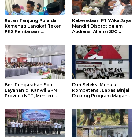
Rutan Tanjung Pura dan
Keberadaan PT Wika Jaya
Kemenag Langkat Teken
Mandiri Disorot dalam
PKS Pembinaan
Audiensi Aliansi SJG
Kerohanian Warga Binaan
Bersama DPRD Langkat
Beri Pengarahan Soal
Dari Seleksi Menuju
Layanan di Kanwil BPN
Kompetensi, Lapas Binjai
Provinsi NTT, Menteri
Dukung Program Magang
Nusron: Gunakan Sudut
Kemenaker
Pandang Masyarakat