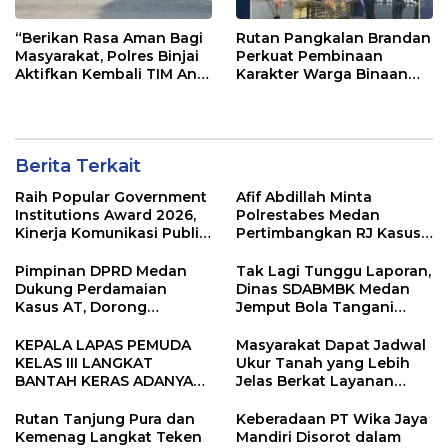
“Berikan Rasa Aman Bagi
Rutan Pangkalan Brandan
Masyarakat, Polres Binjai
Perkuat Pembinaan
Aktifkan Kembali TIM Anti
Karakter Warga Binaan
Begal”
Melalui Budaya
Kebersihan
Berita Terkait
Raih Popular Government
Afif Abdillah Minta
Institutions Award 2026,
Polrestabes Medan
Kinerja Komunikasi Publik
Pertimbangkan RJ Kasus
Kementerian ATR/BPN
AT dan Robin
Kembali Diakui
Pimpinan DPRD Medan
Tak Lagi Tunggu Laporan,
Dukung Perdamaian
Dinas SDABMBK Medan
Kasus AT, Dorong
Jemput Bola Tangani
Polrestabes Medan
Infrastruktur
Terapkan RJ
KEPALA LAPAS PEMUDA
Masyarakat Dapat Jadwal
KELAS III LANGKAT
Ukur Tanah yang Lebih
BANTAH KERAS ADANYA
Jelas Berkat Layanan
SARANG PENIPUAN YANG
Pengukuran Terjadwal
SELALU DITUTUPI
Rutan Tanjung Pura dan
Keberadaan PT Wika Jaya
TENTANG SINDIKAT
Kemenag Langkat Teken
Mandiri Disorot dalam