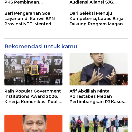
PENIPU PENJUALAN EMAS
PKS Pembinaan
Audiensi Aliansi SJG
Kerohanian Warga Binaan
Bersama DPRD Langkat
Beri Pengarahan Soal
Dari Seleksi Menuju
Layanan di Kanwil BPN
Kompetensi, Lapas Binjai
Provinsi NTT, Menteri
Dukung Program Magang
Nusron: Gunakan Sudut
Kemenaker
Pandang Masyarakat
Rekomendasi untuk kamu
Raih Popular Government
Afif Abdillah Minta
Institutions Award 2026,
Polrestabes Medan
Kinerja Komunikasi Publik
Pertimbangkan RJ Kasus
Kementerian ATR/BPN
AT dan Robin
Kembali Diakui