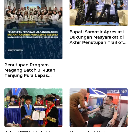
Bupati Samosir Apresiasi
Dukungan Masyarakat di
Akhir Penutupan Trail of
The Kings 2026
Penutupan Program
Magang Batch 3, Rutan
Tanjung Pura Lepas
Peserta Magang dengan
Penuh Haru dan
Kebanggaan