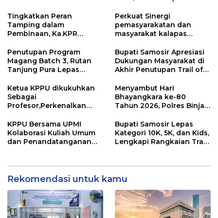
Perluas Cabang ke Arab
Saudi
Tingkatkan Peran
Perkuat Sinergi
Tamping dalam
pemasyarakatan dan
Pembinaan, Ka.KPR
masyarakat kalapas
Berikan Penguatan dan
pemuda Langkat Teken
Motivasi
kerja sama program Desa
Penutupan Program
Bupati Samosir Apresiasi
Binaan pemasyarakatan
Magang Batch 3, Rutan
Dukungan Masyarakat di
Tanjung Pura Lepas
Akhir Penutupan Trail of
Peserta Magang dengan
The Kings 2026
Penuh Haru dan
Ketua KPPU dikukuhkan
Menyambut Hari
Kebanggaan
Sebagai
Bhayangkara ke-80
Profesor,Perkenalkan
Tahun 2026, Polres Binjai
“Konstanta Asa” Dorong
Melaksanakan Bakti
Pembangunan Nasional
Kesehatan
KPPU Bersama UPMI
Bupati Samosir Lepas
Kolaborasi Kuliah Umum
Kategori 10K, 5K, dan Kids,
dan Penandatanganan
Lengkapi Rangkaian Trail
Implementation
of The Kings 2026
Agreement
Rekomendasi untuk kamu