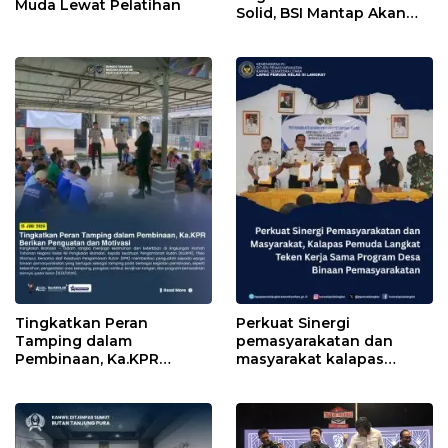
Muda Lewat Pelatihan
Solid, BSI Mantap Akan
Perluas Cabang ke Arab
Saudi
Tingkatkan Peran
Perkuat Sinergi
Tamping dalam
pemasyarakatan dan
Pembinaan, Ka.KPR
masyarakat kalapas
Berikan Penguatan dan
pemuda Langkat Teken
Motivasi
kerja sama program Desa
Binaan pemasyarakatan