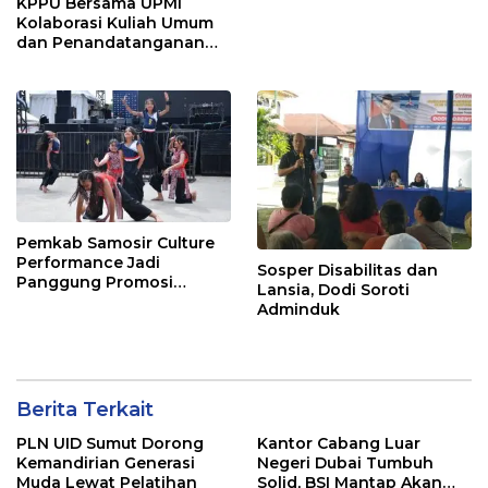
KPPU Bersama UPMI
Kolaborasi Kuliah Umum
dan Penandatanganan
Implementation
Agreement
Pemkab Samosir Culture
Performance Jadi
Sosper Disabilitas dan
Panggung Promosi
Lansia, Dodi Soroti
Budaya Batak di Ajang
Adminduk
Internasional ToTK by
UTMB
Berita Terkait
PLN UID Sumut Dorong
Kantor Cabang Luar
Kemandirian Generasi
Negeri Dubai Tumbuh
Muda Lewat Pelatihan
Solid, BSI Mantap Akan