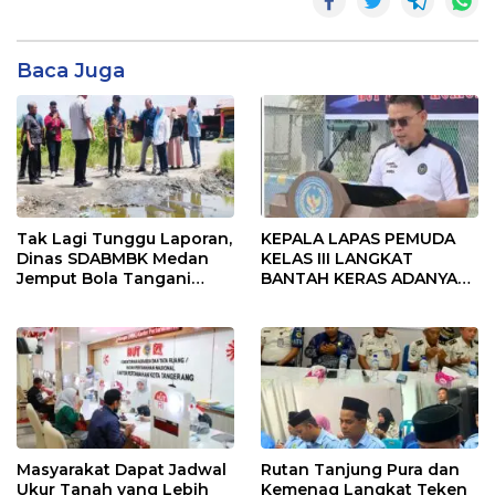
Baca Juga
Tak Lagi Tunggu Laporan,
KEPALA LAPAS PEMUDA
Dinas SDABMBK Medan
KELAS III LANGKAT
Jemput Bola Tangani
BANTAH KERAS ADANYA
Infrastruktur
SARANG PENIPUAN YANG
SELALU DITUTUPI
TENTANG SINDIKAT
PENIPU PENJUALAN EMAS
Masyarakat Dapat Jadwal
Rutan Tanjung Pura dan
Ukur Tanah yang Lebih
Kemenag Langkat Teken