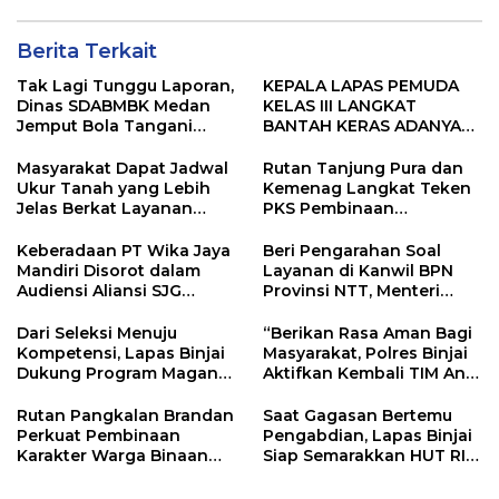
Pengelolaan Sampah
Disalurkan
Berita Terkait
Tak Lagi Tunggu Laporan,
KEPALA LAPAS PEMUDA
Dinas SDABMBK Medan
KELAS III LANGKAT
Jemput Bola Tangani
BANTAH KERAS ADANYA
Infrastruktur
SARANG PENIPUAN YANG
SELALU DITUTUPI
Masyarakat Dapat Jadwal
Rutan Tanjung Pura dan
TENTANG SINDIKAT
Ukur Tanah yang Lebih
Kemenag Langkat Teken
PENIPU PENJUALAN EMAS
Jelas Berkat Layanan
PKS Pembinaan
Pengukuran Terjadwal
Kerohanian Warga Binaan
Keberadaan PT Wika Jaya
Beri Pengarahan Soal
Mandiri Disorot dalam
Layanan di Kanwil BPN
Audiensi Aliansi SJG
Provinsi NTT, Menteri
Bersama DPRD Langkat
Nusron: Gunakan Sudut
Pandang Masyarakat
Dari Seleksi Menuju
“Berikan Rasa Aman Bagi
Kompetensi, Lapas Binjai
Masyarakat, Polres Binjai
Dukung Program Magang
Aktifkan Kembali TIM Anti
Kemenaker
Begal”
Rutan Pangkalan Brandan
Saat Gagasan Bertemu
Perkuat Pembinaan
Pengabdian, Lapas Binjai
Karakter Warga Binaan
Siap Semarakkan HUT RI
Melalui Budaya
ke-81
Kebersihan