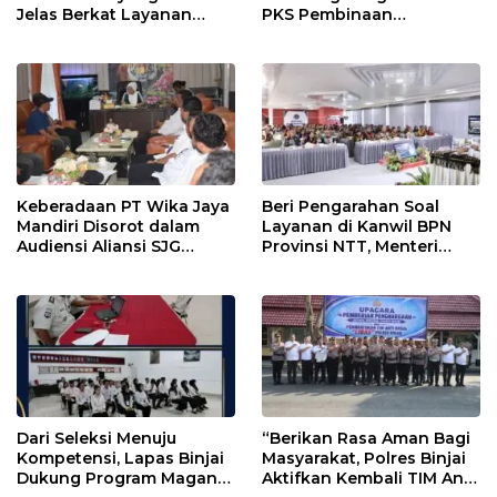
Jelas Berkat Layanan
PKS Pembinaan
Pengukuran Terjadwal
Kerohanian Warga Binaan
Keberadaan PT Wika Jaya
Beri Pengarahan Soal
Mandiri Disorot dalam
Layanan di Kanwil BPN
Audiensi Aliansi SJG
Provinsi NTT, Menteri
Bersama DPRD Langkat
Nusron: Gunakan Sudut
Pandang Masyarakat
Dari Seleksi Menuju
“Berikan Rasa Aman Bagi
Kompetensi, Lapas Binjai
Masyarakat, Polres Binjai
Dukung Program Magang
Aktifkan Kembali TIM Anti