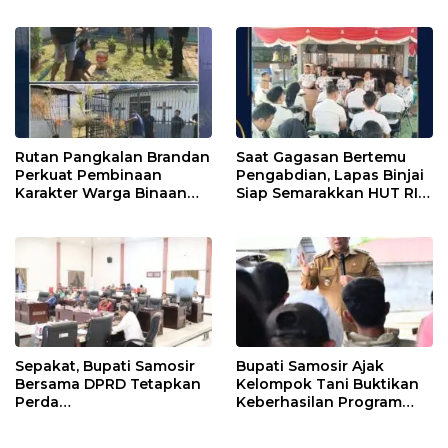
Kemenaker
Begal”
Rutan Pangkalan Brandan
Saat Gagasan Bertemu
Perkuat Pembinaan
Pengabdian, Lapas Binjai
Karakter Warga Binaan
Siap Semarakkan HUT RI
Melalui Budaya
ke-81
Kebersihan
Sepakat, Bupati Samosir
Bupati Samosir Ajak
Bersama DPRD Tetapkan
Kelompok Tani Buktikan
Perda
Keberhasilan Program
Pertanggungjawaban
Kolaborasi Sumut Berkah,
APBD 2025 dan Perda
5 Ton Bibit Kentang