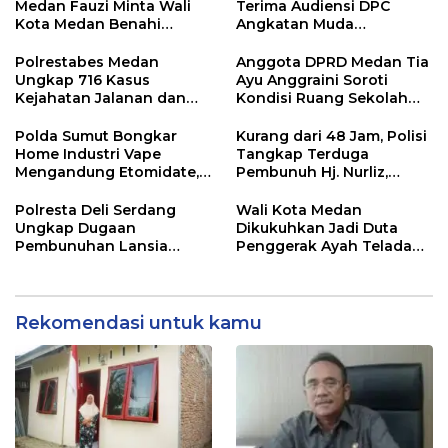
Pajak
Medan Fauzi Minta Wali
Terima Audiensi DPC
Kota Medan Benahi
Angkatan Muda
Lampu Jalan dan Sistem
Sisingamangaraja XII,
Parkir
Perkuat Sinergitas Jaga
Polrestabes Medan
Anggota DPRD Medan Tia
Kamtibmas
Ungkap 716 Kasus
Ayu Anggraini Soroti
Kejahatan Jalanan dan
Kondisi Ruang Sekolah
Hasil Operasi Pekat Toba
UPT SMP N 39 Medan
2026, 906 Tersangka
Polda Sumut Bongkar
Kurang dari 48 Jam, Polisi
Diamankan
Home Industri Vape
Tangkap Terduga
Mengandung Etomidate,
Pembunuh Hj. Nurliz,
Bahan Baku Diduga
Keluarga Sampaikan
Dipasok dari Kamboja
Apresiasi
Polresta Deli Serdang
Wali Kota Medan
Ungkap Dugaan
Dikukuhkan Jadi Duta
Pembunuhan Lansia
Penggerak Ayah Teladan,
dalam Waktu Kurang dari
Rico Waas: Jabatan
48 Jam, Terduga Pelaku
Tertinggi Pria Dalam
Ditangkap
Keluarga
Rekomendasi untuk kamu