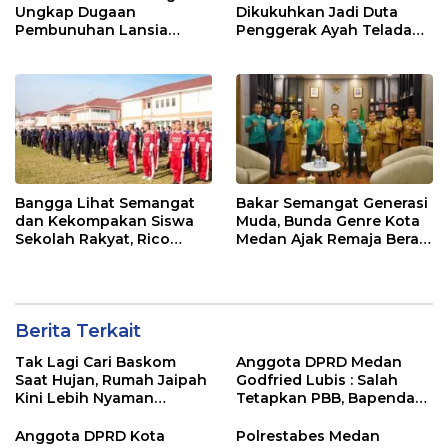
Ungkap Dugaan
Dikukuhkan Jadi Duta
Pembunuhan Lansia
Penggerak Ayah Teladan,
dalam Waktu Kurang dari
Rico Waas: Jabatan
48 Jam, Terduga Pelaku
Tertinggi Pria Dalam
Ditangkap
Keluarga
Bangga Lihat Semangat
Bakar Semangat Generasi
dan Kekompakan Siswa
Muda, Bunda Genre Kota
Sekolah Rakyat, Rico
Medan Ajak Remaja Berani
Waas: Kini Mereka Berani
Ambil Sikap Demi Masa
Bermimpi Besar
Depan
Berita Terkait
Tak Lagi Cari Baskom
Anggota DPRD Medan
Saat Hujan, Rumah Jaipah
Godfried Lubis : Salah
Kini Lebih Nyaman
Tetapkan PBB, Bapenda
Ditempati
Medan Wajib Ganti Rugi
dan Bayar Denda ke Wajib
Anggota DPRD Kota
Polrestabes Medan