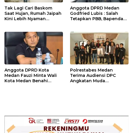
Tak Lagi Cari Baskom
Anggota DPRD Medan
Saat Hujan, Rumah Jaipah
Godfried Lubis : Salah
Kini Lebih Nyaman
Tetapkan PBB, Bapenda
Ditempati
Medan Wajib Ganti Rugi
dan Bayar Denda ke Wajib
Pajak
Anggota DPRD Kota
Polrestabes Medan
Medan Fauzi Minta Wali
Terima Audiensi DPC
Kota Medan Benahi
Angkatan Muda
Lampu Jalan dan Sistem
Sisingamangaraja XII,
Parkir
Perkuat Sinergitas Jaga
Kamtibmas