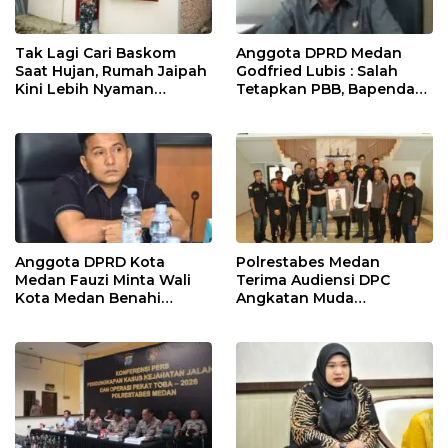
Tak Lagi Cari Baskom
Anggota DPRD Medan
Saat Hujan, Rumah Jaipah
Godfried Lubis : Salah
Kini Lebih Nyaman
Tetapkan PBB, Bapenda
Ditempati
Medan Wajib Ganti Rugi
dan Bayar Denda ke Wajib
Pajak
Anggota DPRD Kota
Polrestabes Medan
Medan Fauzi Minta Wali
Terima Audiensi DPC
Kota Medan Benahi
Angkatan Muda
Lampu Jalan dan Sistem
Sisingamangaraja XII,
Parkir
Perkuat Sinergitas Jaga
Kamtibmas