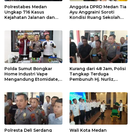
Polrestabes Medan
Anggota DPRD Medan Tia
Ungkap 716 Kasus
Ayu Anggraini Soroti
Kejahatan Jalanan dan
Kondisi Ruang Sekolah
Hasil Operasi Pekat Toba
UPT SMP N 39 Medan
2026, 906 Tersangka
Diamankan
Polda Sumut Bongkar
Kurang dari 48 Jam, Polisi
Home Industri Vape
Tangkap Terduga
Mengandung Etomidate,
Pembunuh Hj. Nurliz,
Bahan Baku Diduga
Keluarga Sampaikan
Dipasok dari Kamboja
Apresiasi
Polresta Deli Serdang
Wali Kota Medan