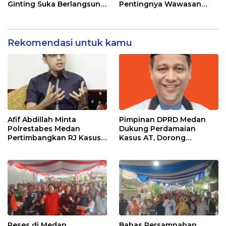
Ginting Suka Berlangsung
Pentingnya Wawasan
Hangat, Kuis Berhadiah
Kebangsaan di Tengah
Curi Perhatian Warga
Tantangan Zaman
Rekomendasi untuk kamu
Afif Abdillah Minta
Pimpinan DPRD Medan
Polrestabes Medan
Dukung Perdamaian
Pertimbangkan RJ Kasus
Kasus AT, Dorong
AT dan Robin
Polrestabes Medan
Terapkan RJ
Reses di Medan
Bahas Persampahan,