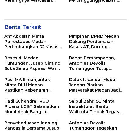
Pentingnya Wawasan
Pertanggungjawaban
Kebangsaan di Tengah
Pelaksanaan APBD 2025
Tantangan Zaman
Berita Terkait
Afif Abdillah Minta
Pimpinan DPRD Medan
Polrestabes Medan
Dukung Perdamaian
Pertimbangkan RJ Kasus
Kasus AT, Dorong
AT dan Robin
Polrestabes Medan
Terapkan RJ
Reses di Medan
Bahas Persampahan,
Tuntungan, Jusup Ginting
Antonius Devolis
Suka Serap Aspirasi Warga
Tumanggor Tutup
Soal Banjir dan Lampu
Sosialisasi dengan Lagu
Jalan
Paul MA Simanjuntak
Datuk Iskandar Muda:
Minta DLH Medan
Jangan Biarkan
Pastikan Kebenaran
Masyarakat Medan Jadi
Dokumen Izin IPAL RM
Korban Utama Kisruh
Lembur Kuring
Distribusi BBM
Hadi Suhendra : RUU
Saipul Bahri SE Minta
Pidana LGBT Selamatkan
Inspektorat Bantu
Moral Anak Bangsa..
Walikota Tindak Tegas
ASN Terlibat Judol dan
Narkoba
Penyebarluasan Ideologi
Antonius Devolis
Pancasila Bersama Jusup
Tumanggor Tegaskan