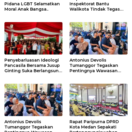
Pidana LGBT Selamatkan
Inspektorat Bantu
Moral Anak Bangsa..
Walikota Tindak Tegas
ASN Terlibat Judol dan
Narkoba
Penyebarluasan Ideologi
Antonius Devolis
Pancasila Bersama Jusup
Tumanggor Tegaskan
Ginting Suka Berlangsung
Pentingnya Wawasan
Hangat, Kuis Berhadiah
Kebangsaan di Tengah
Curi Perhatian Warga
Tantangan Zaman
Antonius Devolis
Rapat Paripurna DPRD
Tumanggor Tegaskan
Kota Medan Sepakati