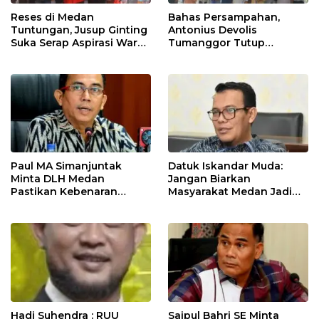
Reses di Medan
Bahas Persampahan,
Tuntungan, Jusup Ginting
Antonius Devolis
Suka Serap Aspirasi Warga
Tumanggor Tutup
Soal Banjir dan Lampu
Sosialisasi dengan Lagu
Jalan
Paul MA Simanjuntak
Datuk Iskandar Muda:
Minta DLH Medan
Jangan Biarkan
Pastikan Kebenaran
Masyarakat Medan Jadi
Dokumen Izin IPAL RM
Korban Utama Kisruh
Lembur Kuring
Distribusi BBM
Hadi Suhendra : RUU
Saipul Bahri SE Minta