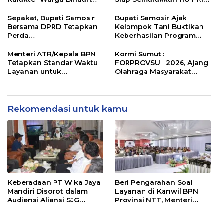
Melalui Budaya
ke-81
Kebersihan
Sepakat, Bupati Samosir
Bupati Samosir Ajak
Bersama DPRD Tetapkan
Kelompok Tani Buktikan
Perda
Keberhasilan Program
Pertanggungjawaban
Kolaborasi Sumut Berkah,
APBD 2025 dan Perda
5 Ton Bibit Kentang
Menteri ATR/Kepala BPN
Kormi Sumut :
Pengelolaan Sampah
Disalurkan
Tetapkan Standar Waktu
FORPROVSU I 2026, Ajang
Layanan untuk
Olahraga Masyarakat
Pengukuran Tanah dan
Terbesar di Sumatera
Peralihan Hak
Utara Resmi digelar 23-28
October 2026
Rekomendasi untuk kamu
Keberadaan PT Wika Jaya
Beri Pengarahan Soal
Mandiri Disorot dalam
Layanan di Kanwil BPN
Audiensi Aliansi SJG
Provinsi NTT, Menteri
Bersama DPRD Langkat
Nusron: Gunakan Sudut
Pandang Masyarakat