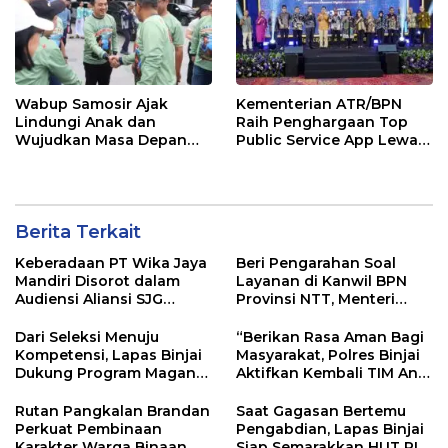
Wabup Samosir Ajak
Kementerian ATR/BPN
Lindungi Anak dan
Raih Penghargaan Top
Wujudkan Masa Depan
Public Service App Lewat
Cerah di HAN ke-42
Aplikasi Sentuh Tanahku
Berita Terkait
Keberadaan PT Wika Jaya
Beri Pengarahan Soal
Mandiri Disorot dalam
Layanan di Kanwil BPN
Audiensi Aliansi SJG
Provinsi NTT, Menteri
Bersama DPRD Langkat
Nusron: Gunakan Sudut
Pandang Masyarakat
Dari Seleksi Menuju
“Berikan Rasa Aman Bagi
Kompetensi, Lapas Binjai
Masyarakat, Polres Binjai
Dukung Program Magang
Aktifkan Kembali TIM Anti
Kemenaker
Begal”
Rutan Pangkalan Brandan
Saat Gagasan Bertemu
Perkuat Pembinaan
Pengabdian, Lapas Binjai
Karakter Warga Binaan
Siap Semarakkan HUT RI