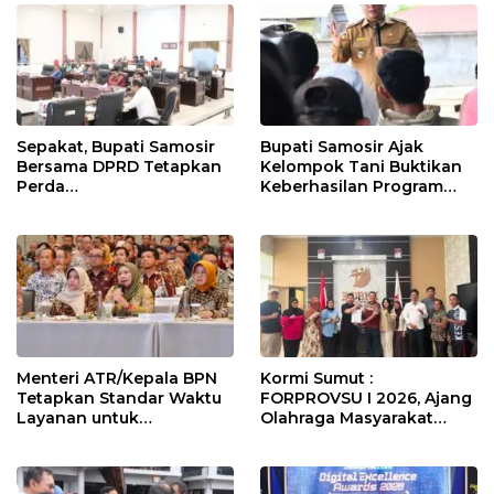
Sepakat, Bupati Samosir
Bupati Samosir Ajak
Bersama DPRD Tetapkan
Kelompok Tani Buktikan
Perda
Keberhasilan Program
Pertanggungjawaban
Kolaborasi Sumut Berkah,
APBD 2025 dan Perda
5 Ton Bibit Kentang
Pengelolaan Sampah
Disalurkan
Menteri ATR/Kepala BPN
Kormi Sumut :
Tetapkan Standar Waktu
FORPROVSU I 2026, Ajang
Layanan untuk
Olahraga Masyarakat
Pengukuran Tanah dan
Terbesar di Sumatera
Peralihan Hak
Utara Resmi digelar 23-28
October 2026