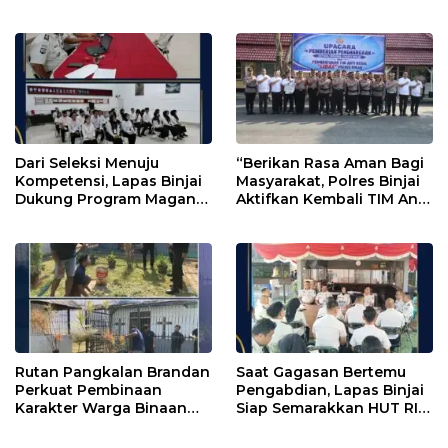
Bersama DPRD Langkat
Nusron: Gunakan Sudut
Pandang Masyarakat
Dari Seleksi Menuju
“Berikan Rasa Aman Bagi
Kompetensi, Lapas Binjai
Masyarakat, Polres Binjai
Dukung Program Magang
Aktifkan Kembali TIM Anti
Kemenaker
Begal”
Rutan Pangkalan Brandan
Saat Gagasan Bertemu
Perkuat Pembinaan
Pengabdian, Lapas Binjai
Karakter Warga Binaan
Siap Semarakkan HUT RI
Melalui Budaya
ke-81
Kebersihan