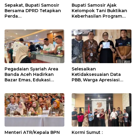
Sepakat, Bupati Samosir
Bupati Samosir Ajak
Bersama DPRD Tetapkan
Kelompok Tani Buktikan
Perda
Keberhasilan Program
Pertanggungjawaban
Kolaborasi Sumut Berkah,
APBD 2025 dan Perda
5 Ton Bibit Kentang
Pengelolaan Sampah
Disalurkan
Pegadaian Syariah Area
Selesaikan
Banda Aceh Hadirkan
Ketidaksesuaian Data
Bazar Emas, Edukasi
PBB, Warga Apresiasi
Investasi Aman dan
Respon Cepat Bapenda
Sesuai Syariah
Kota Medan
Menteri ATR/Kepala BPN
Kormi Sumut :