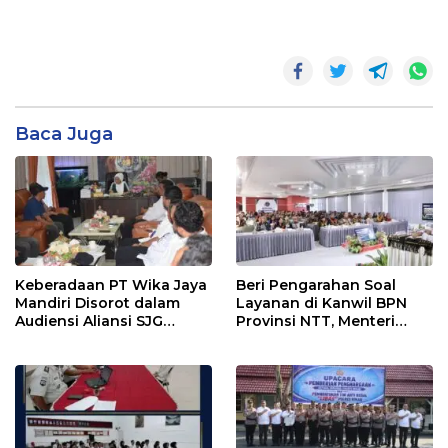
Baca Juga
Keberadaan PT Wika Jaya
Beri Pengarahan Soal
Mandiri Disorot dalam
Layanan di Kanwil BPN
Audiensi Aliansi SJG
Provinsi NTT, Menteri
Bersama DPRD Langkat
Nusron: Gunakan Sudut
Pandang Masyarakat