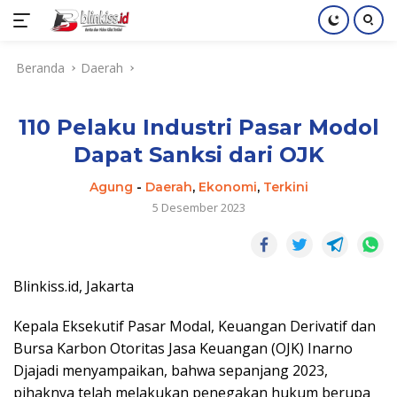
Langsung
Beranda
Daerah
ke
konten
110 Pelaku Industri Pasar Modol
Dapat Sanksi dari OJK
Agung
-
Daerah
,
Ekonomi
,
Terkini
5 Desember 2023
Blinkiss.id, Jakarta
Kepala Eksekutif Pasar Modal, Keuangan Derivatif dan
Bursa Karbon Otoritas Jasa Keuangan (OJK) Inarno
Djajadi menyampaikan, bahwa sepanjang 2023,
pihaknya telah melakukan penegakan hukum berupa