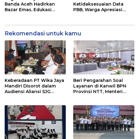
Pengelolaan Sampah
Disalurkan
Banda Aceh Hadirkan
Ketidaksesuaian Data
Bazar Emas, Edukasi
PBB, Warga Apresiasi
Investasi Aman dan
Respon Cepat Bapenda
Sesuai Syariah
Kota Medan
Rekomendasi untuk kamu
Keberadaan PT Wika Jaya
Beri Pengarahan Soal
Mandiri Disorot dalam
Layanan di Kanwil BPN
Audiensi Aliansi SJG
Provinsi NTT, Menteri
Bersama DPRD Langkat
Nusron: Gunakan Sudut
Pandang Masyarakat