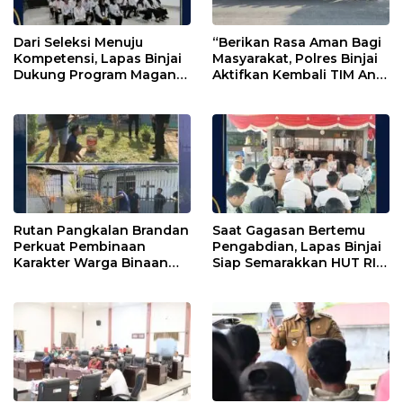
Dari Seleksi Menuju
“Berikan Rasa Aman Bagi
Kompetensi, Lapas Binjai
Masyarakat, Polres Binjai
Dukung Program Magang
Aktifkan Kembali TIM Anti
Kemenaker
Begal”
Rutan Pangkalan Brandan
Saat Gagasan Bertemu
Perkuat Pembinaan
Pengabdian, Lapas Binjai
Karakter Warga Binaan
Siap Semarakkan HUT RI
Melalui Budaya
ke-81
Kebersihan