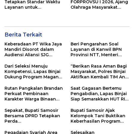
Tetapkan Standar Waktu
FORPROVSU I 2026, Ajang
Layanan untuk
Olahraga Masyarakat
Pengukuran Tanah dan
Terbesar di Sumatera
Peralihan Hak
Utara Resmi digelar 23-28
October 2026
Berita Terkait
Keberadaan PT Wika Jaya
Beri Pengarahan Soal
Mandiri Disorot dalam
Layanan di Kanwil BPN
Audiensi Aliansi SJG
Provinsi NTT, Menteri
Bersama DPRD Langkat
Nusron: Gunakan Sudut
Pandang Masyarakat
Dari Seleksi Menuju
“Berikan Rasa Aman Bagi
Kompetensi, Lapas Binjai
Masyarakat, Polres Binjai
Dukung Program Magang
Aktifkan Kembali TIM Anti
Kemenaker
Begal”
Rutan Pangkalan Brandan
Saat Gagasan Bertemu
Perkuat Pembinaan
Pengabdian, Lapas Binjai
Karakter Warga Binaan
Siap Semarakkan HUT RI
Melalui Budaya
ke-81
Kebersihan
Sepakat, Bupati Samosir
Bupati Samosir Ajak
Bersama DPRD Tetapkan
Kelompok Tani Buktikan
Perda
Keberhasilan Program
Pertanggungjawaban
Kolaborasi Sumut Berkah,
APBD 2025 dan Perda
5 Ton Bibit Kentang
Pegadaian Syariah Area
Selesaikan