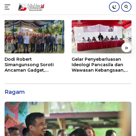
Langsung
ke
konten
«
»
Dodi Robert
Gelar Penyebarluasan
Simangunsong Soroti
Ideologi Pancasila dan
Ancaman Gadget,
Wawasan Kebangsaan,
Pancasila Jadi Benteng
Jusup Ginting Suka Ajak
Pembentukan Karakter
Permata GBKP Perkuat
Anak
Pancasila dan Jauhi
Ragam
Bahaya Narkoba