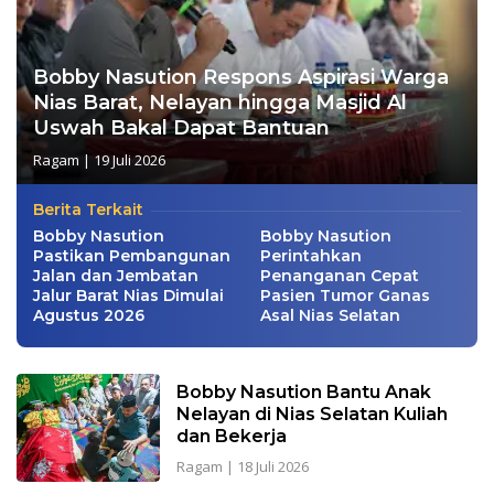
Bobby Nasution Respons Aspirasi Warga
Nias Barat, Nelayan hingga Masjid Al
Uswah Bakal Dapat Bantuan
Ragam
|
19 Juli 2026
Berita Terkait
Bobby Nasution
Bobby Nasution
Pastikan Pembangunan
Perintahkan
Jalan dan Jembatan
Penanganan Cepat
Jalur Barat Nias Dimulai
Pasien Tumor Ganas
Agustus 2026
Asal Nias Selatan
Bobby Nasution Bantu Anak
Nelayan di Nias Selatan Kuliah
dan Bekerja
Ragam
|
18 Juli 2026