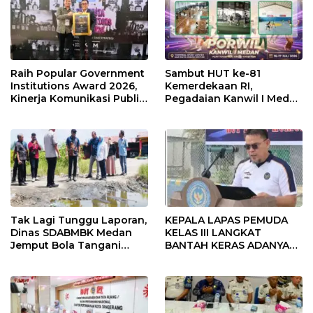
Raih Popular Government
Sambut HUT ke-81
Institutions Award 2026,
Kemerdekaan RI,
Kinerja Komunikasi Publik
Pegadaian Kanwil I Medan
Kementerian ATR/BPN
Gelar PORWIL 2026
Kembali Diakui
Bertajuk “Play Together,
Grow Together”
Tak Lagi Tunggu Laporan,
KEPALA LAPAS PEMUDA
Dinas SDABMBK Medan
KELAS III LANGKAT
Jemput Bola Tangani
BANTAH KERAS ADANYA
Infrastruktur
SARANG PENIPUAN YANG
SELALU DITUTUPI
TENTANG SINDIKAT
PENIPU PENJUALAN EMAS