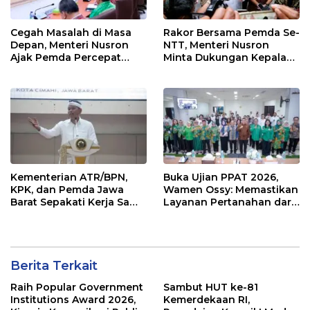
Cegah Masalah di Masa
Rakor Bersama Pemda Se-
Depan, Menteri Nusron
NTT, Menteri Nusron
Ajak Pemda Percepat
Minta Dukungan Kepala
Sertipikasi Tanah Rumah
Daerah Wujudkan
Ibadah di NTT
Transformasi Layanan
Pertanahan
Kementerian ATR/BPN,
Buka Ujian PPAT 2026,
KPK, dan Pemda Jawa
Wamen Ossy: Memastikan
Barat Sepakati Kerja Sama
Layanan Pertanahan dari
dalam Upaya Pencegahan
PPAT yang Kompeten,
Korupsi serta Penguatan
Profesional dan
Ekonomi Daerah
Berintegritas
Berita Terkait
Raih Popular Government
Sambut HUT ke-81
Institutions Award 2026,
Kemerdekaan RI,