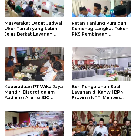
Masyarakat Dapat Jadwal
Rutan Tanjung Pura dan
Ukur Tanah yang Lebih
Kemenag Langkat Teken
Jelas Berkat Layanan
PKS Pembinaan
Pengukuran Terjadwal
Kerohanian Warga Binaan
Keberadaan PT Wika Jaya
Beri Pengarahan Soal
Mandiri Disorot dalam
Layanan di Kanwil BPN
Audiensi Aliansi SJG
Provinsi NTT, Menteri
Bersama DPRD Langkat
Nusron: Gunakan Sudut
Pandang Masyarakat