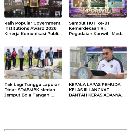
Raih Popular Government
Sambut HUT ke-81
Institutions Award 2026,
Kemerdekaan RI,
Kinerja Komunikasi Publik
Pegadaian Kanwil I Medan
Kementerian ATR/BPN
Gelar PORWIL 2026
Kembali Diakui
Bertajuk “Play Together,
Grow Together”
Tak Lagi Tunggu Laporan,
KEPALA LAPAS PEMUDA
Dinas SDABMBK Medan
KELAS III LANGKAT
Jemput Bola Tangani
BANTAH KERAS ADANYA
Infrastruktur
SARANG PENIPUAN YANG
SELALU DITUTUPI
TENTANG SINDIKAT
PENIPU PENJUALAN EMAS