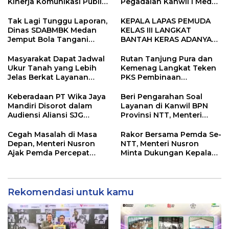
Kinerja Komunikasi Publik
Pegadaian Kanwil I Medan
Kementerian ATR/BPN
Gelar PORWIL 2026
Kembali Diakui
Bertajuk “Play Together,
Tak Lagi Tunggu Laporan,
KEPALA LAPAS PEMUDA
Grow Together”
Dinas SDABMBK Medan
KELAS III LANGKAT
Jemput Bola Tangani
BANTAH KERAS ADANYA
Infrastruktur
SARANG PENIPUAN YANG
SELALU DITUTUPI
Masyarakat Dapat Jadwal
Rutan Tanjung Pura dan
TENTANG SINDIKAT
Ukur Tanah yang Lebih
Kemenag Langkat Teken
PENIPU PENJUALAN EMAS
Jelas Berkat Layanan
PKS Pembinaan
Pengukuran Terjadwal
Kerohanian Warga Binaan
Keberadaan PT Wika Jaya
Beri Pengarahan Soal
Mandiri Disorot dalam
Layanan di Kanwil BPN
Audiensi Aliansi SJG
Provinsi NTT, Menteri
Bersama DPRD Langkat
Nusron: Gunakan Sudut
Pandang Masyarakat
Cegah Masalah di Masa
Rakor Bersama Pemda Se-
Depan, Menteri Nusron
NTT, Menteri Nusron
Ajak Pemda Percepat
Minta Dukungan Kepala
Sertipikasi Tanah Rumah
Daerah Wujudkan
Ibadah di NTT
Transformasi Layanan
Pertanahan
Rekomendasi untuk kamu