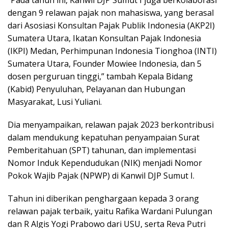
“Pada tahun ini, Kanwil DJP Sumut I juga berkolaborasi
dengan 9 relawan pajak non mahasiswa, yang berasal
dari Asosiasi Konsultan Pajak Publik Indonesia (AKP2I)
Sumatera Utara, Ikatan Konsultan Pajak Indonesia
(IKPI) Medan, Perhimpunan Indonesia Tionghoa (INTI)
Sumatera Utara, Founder Mowiee Indonesia, dan 5
dosen perguruan tinggi,” tambah Kepala Bidang
(Kabid) Penyuluhan, Pelayanan dan Hubungan
Masyarakat, Lusi Yuliani.
Dia menyampaikan, relawan pajak 2023 berkontribusi
dalam mendukung kepatuhan penyampaian Surat
Pemberitahuan (SPT) tahunan, dan implementasi
Nomor Induk Kependudukan (NIK) menjadi Nomor
Pokok Wajib Pajak (NPWP) di Kanwil DJP Sumut I.
Tahun ini diberikan penghargaan kepada 3 orang
relawan pajak terbaik, yaitu Rafika Wardani Pulungan
dan R Algis Yogi Prabowo dari USU, serta Reva Putri