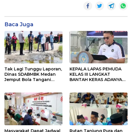
Baca Juga
Tak Lagi Tunggu Laporan,
KEPALA LAPAS PEMUDA
Dinas SDABMBK Medan
KELAS III LANGKAT
Jemput Bola Tangani
BANTAH KERAS ADANYA
Infrastruktur
SARANG PENIPUAN YANG
SELALU DITUTUPI
TENTANG SINDIKAT
PENIPU PENJUALAN EMAS
Masyarakat Dapat Jadwal
Rutan Tanjung Pura dan