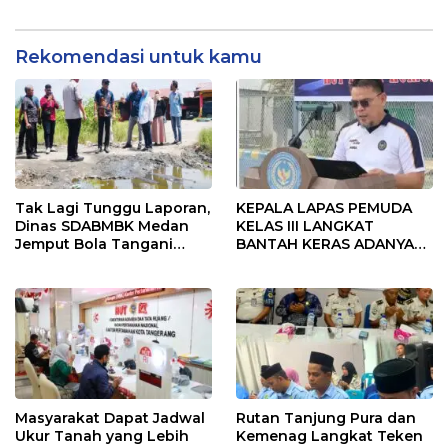
Korupsi serta Penguatan
Profesional dan
Ekonomi Daerah
Berintegritas
Rekomendasi untuk kamu
Tak Lagi Tunggu Laporan,
KEPALA LAPAS PEMUDA
Dinas SDABMBK Medan
KELAS III LANGKAT
Jemput Bola Tangani
BANTAH KERAS ADANYA
Infrastruktur
SARANG PENIPUAN YANG
SELALU DITUTUPI
TENTANG SINDIKAT
PENIPU PENJUALAN EMAS
Masyarakat Dapat Jadwal
Rutan Tanjung Pura dan
Ukur Tanah yang Lebih
Kemenag Langkat Teken