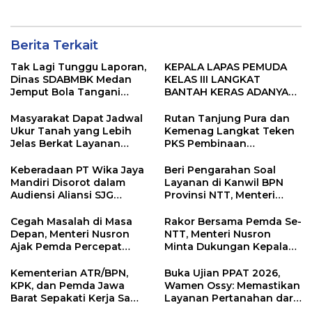
Berita Terkait
Tak Lagi Tunggu Laporan,
KEPALA LAPAS PEMUDA
Dinas SDABMBK Medan
KELAS III LANGKAT
Jemput Bola Tangani
BANTAH KERAS ADANYA
Infrastruktur
SARANG PENIPUAN YANG
SELALU DITUTUPI
Masyarakat Dapat Jadwal
Rutan Tanjung Pura dan
TENTANG SINDIKAT
Ukur Tanah yang Lebih
Kemenag Langkat Teken
PENIPU PENJUALAN EMAS
Jelas Berkat Layanan
PKS Pembinaan
Pengukuran Terjadwal
Kerohanian Warga Binaan
Keberadaan PT Wika Jaya
Beri Pengarahan Soal
Mandiri Disorot dalam
Layanan di Kanwil BPN
Audiensi Aliansi SJG
Provinsi NTT, Menteri
Bersama DPRD Langkat
Nusron: Gunakan Sudut
Pandang Masyarakat
Cegah Masalah di Masa
Rakor Bersama Pemda Se-
Depan, Menteri Nusron
NTT, Menteri Nusron
Ajak Pemda Percepat
Minta Dukungan Kepala
Sertipikasi Tanah Rumah
Daerah Wujudkan
Ibadah di NTT
Transformasi Layanan
Kementerian ATR/BPN,
Buka Ujian PPAT 2026,
Pertanahan
KPK, dan Pemda Jawa
Wamen Ossy: Memastikan
Barat Sepakati Kerja Sama
Layanan Pertanahan dari
dalam Upaya Pencegahan
PPAT yang Kompeten,