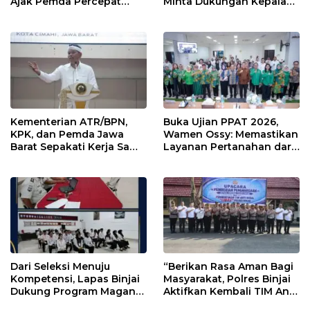
Ajak Pemda Percepat
Minta Dukungan Kepala
Sertipikasi Tanah Rumah
Daerah Wujudkan
Ibadah di NTT
Transformasi Layanan
Pertanahan
Kementerian ATR/BPN,
Buka Ujian PPAT 2026,
KPK, dan Pemda Jawa
Wamen Ossy: Memastikan
Barat Sepakati Kerja Sama
Layanan Pertanahan dari
dalam Upaya Pencegahan
PPAT yang Kompeten,
Korupsi serta Penguatan
Profesional dan
Ekonomi Daerah
Berintegritas
Dari Seleksi Menuju
“Berikan Rasa Aman Bagi
Kompetensi, Lapas Binjai
Masyarakat, Polres Binjai
Dukung Program Magang
Aktifkan Kembali TIM Anti
Kemenaker
Begal”