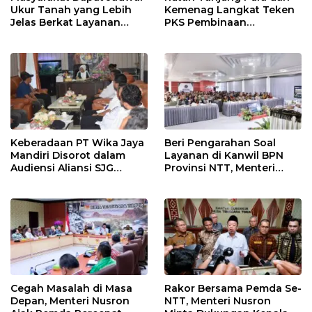
Ukur Tanah yang Lebih
Kemenag Langkat Teken
Jelas Berkat Layanan
PKS Pembinaan
Pengukuran Terjadwal
Kerohanian Warga Binaan
Keberadaan PT Wika Jaya
Beri Pengarahan Soal
Mandiri Disorot dalam
Layanan di Kanwil BPN
Audiensi Aliansi SJG
Provinsi NTT, Menteri
Bersama DPRD Langkat
Nusron: Gunakan Sudut
Pandang Masyarakat
Cegah Masalah di Masa
Rakor Bersama Pemda Se-
Depan, Menteri Nusron
NTT, Menteri Nusron