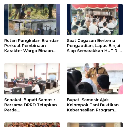
Rutan Pangkalan Brandan
Saat Gagasan Bertemu
Perkuat Pembinaan
Pengabdian, Lapas Binjai
Karakter Warga Binaan
Siap Semarakkan HUT RI
Melalui Budaya
ke-81
Kebersihan
Sepakat, Bupati Samosir
Bupati Samosir Ajak
Bersama DPRD Tetapkan
Kelompok Tani Buktikan
Perda
Keberhasilan Program
Pertanggungjawaban
Kolaborasi Sumut Berkah,
APBD 2025 dan Perda
5 Ton Bibit Kentang
Pengelolaan Sampah
Disalurkan