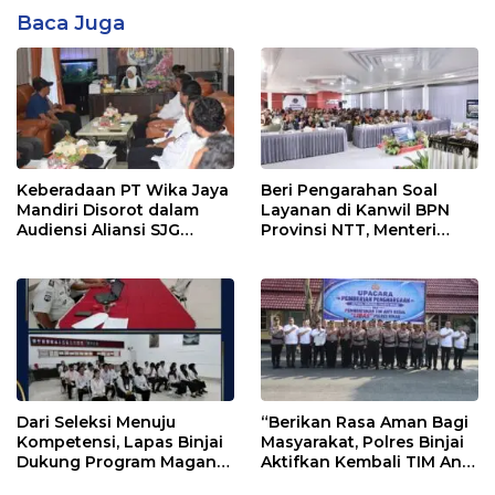
Baca Juga
Keberadaan PT Wika Jaya
Beri Pengarahan Soal
Mandiri Disorot dalam
Layanan di Kanwil BPN
Audiensi Aliansi SJG
Provinsi NTT, Menteri
Bersama DPRD Langkat
Nusron: Gunakan Sudut
Pandang Masyarakat
Dari Seleksi Menuju
“Berikan Rasa Aman Bagi
Kompetensi, Lapas Binjai
Masyarakat, Polres Binjai
Dukung Program Magang
Aktifkan Kembali TIM Anti
Kemenaker
Begal”