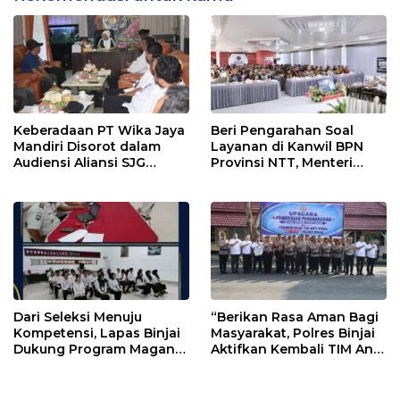
Keberadaan PT Wika Jaya
Beri Pengarahan Soal
Mandiri Disorot dalam
Layanan di Kanwil BPN
Audiensi Aliansi SJG
Provinsi NTT, Menteri
Bersama DPRD Langkat
Nusron: Gunakan Sudut
Pandang Masyarakat
Dari Seleksi Menuju
“Berikan Rasa Aman Bagi
Kompetensi, Lapas Binjai
Masyarakat, Polres Binjai
Dukung Program Magang
Aktifkan Kembali TIM Anti
Kemenaker
Begal”