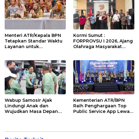
Menteri ATR/Kepala BPN
Kormi Sumut :
Tetapkan Standar Waktu
FORPROVSU I 2026, Ajang
Layanan untuk
Olahraga Masyarakat
Pengukuran Tanah dan
Terbesar di Sumatera
Peralihan Hak
Utara Resmi digelar 23-28
October 2026
Wabup Samosir Ajak
Kementerian ATR/BPN
Lindungi Anak dan
Raih Penghargaan Top
Wujudkan Masa Depan
Public Service App Lewat
Cerah di HAN ke-42
Aplikasi Sentuh Tanahku