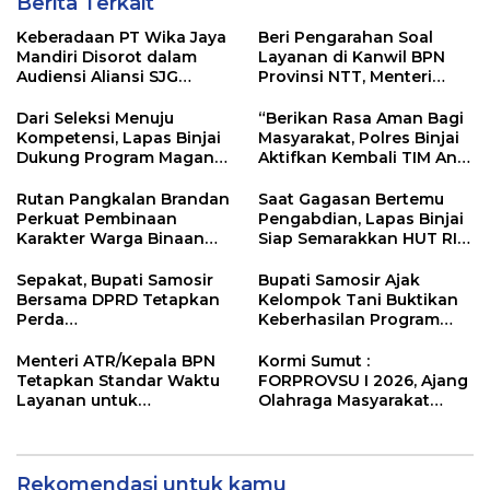
Berita Terkait
Keberadaan PT Wika Jaya
Beri Pengarahan Soal
Mandiri Disorot dalam
Layanan di Kanwil BPN
Audiensi Aliansi SJG
Provinsi NTT, Menteri
Bersama DPRD Langkat
Nusron: Gunakan Sudut
Pandang Masyarakat
Dari Seleksi Menuju
“Berikan Rasa Aman Bagi
Kompetensi, Lapas Binjai
Masyarakat, Polres Binjai
Dukung Program Magang
Aktifkan Kembali TIM Anti
Kemenaker
Begal”
Rutan Pangkalan Brandan
Saat Gagasan Bertemu
Perkuat Pembinaan
Pengabdian, Lapas Binjai
Karakter Warga Binaan
Siap Semarakkan HUT RI
Melalui Budaya
ke-81
Kebersihan
Sepakat, Bupati Samosir
Bupati Samosir Ajak
Bersama DPRD Tetapkan
Kelompok Tani Buktikan
Perda
Keberhasilan Program
Pertanggungjawaban
Kolaborasi Sumut Berkah,
APBD 2025 dan Perda
5 Ton Bibit Kentang
Menteri ATR/Kepala BPN
Kormi Sumut :
Pengelolaan Sampah
Disalurkan
Tetapkan Standar Waktu
FORPROVSU I 2026, Ajang
Layanan untuk
Olahraga Masyarakat
Pengukuran Tanah dan
Terbesar di Sumatera
Peralihan Hak
Utara Resmi digelar 23-28
October 2026
Rekomendasi untuk kamu