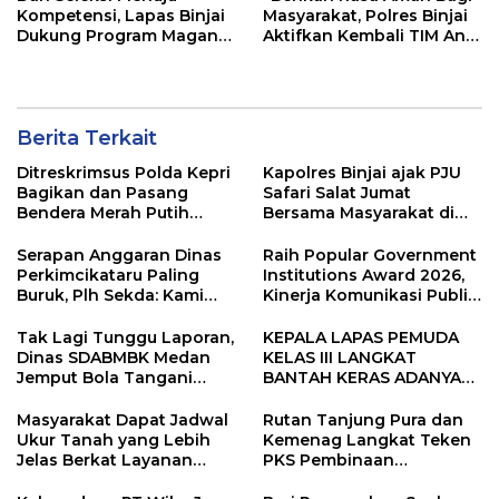
Kompetensi, Lapas Binjai
Masyarakat, Polres Binjai
Dukung Program Magang
Aktifkan Kembali TIM Anti
Kemenaker
Begal”
Berita Terkait
Ditreskrimsus Polda Kepri
Kapolres Binjai ajak PJU
Bagikan dan Pasang
Safari Salat Jumat
Bendera Merah Putih
Bersama Masyarakat di
Bersama Masyarakat,
Masjid Agung Kota Binjai
Perkuat Semangat
Serapan Anggaran Dinas
Raih Popular Government
Kebangsaan.
Perkimcikataru Paling
Institutions Award 2026,
Buruk, Plh Sekda: Kami
Kinerja Komunikasi Publik
Sarankan Dievaluasi
Kementerian ATR/BPN
Kembali Diakui
Tak Lagi Tunggu Laporan,
KEPALA LAPAS PEMUDA
Dinas SDABMBK Medan
KELAS III LANGKAT
Jemput Bola Tangani
BANTAH KERAS ADANYA
Infrastruktur
SARANG PENIPUAN YANG
SELALU DITUTUPI
Masyarakat Dapat Jadwal
Rutan Tanjung Pura dan
TENTANG SINDIKAT
Ukur Tanah yang Lebih
Kemenag Langkat Teken
PENIPU PENJUALAN EMAS
Jelas Berkat Layanan
PKS Pembinaan
Pengukuran Terjadwal
Kerohanian Warga Binaan