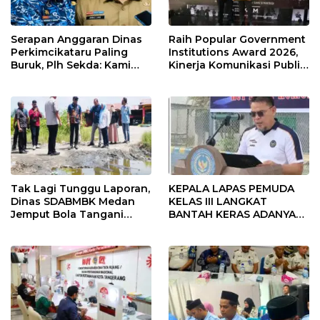
Serapan Anggaran Dinas
Raih Popular Government
Perkimcikataru Paling
Institutions Award 2026,
Buruk, Plh Sekda: Kami
Kinerja Komunikasi Publik
Sarankan Dievaluasi
Kementerian ATR/BPN
Kembali Diakui
Tak Lagi Tunggu Laporan,
KEPALA LAPAS PEMUDA
Dinas SDABMBK Medan
KELAS III LANGKAT
Jemput Bola Tangani
BANTAH KERAS ADANYA
Infrastruktur
SARANG PENIPUAN YANG
SELALU DITUTUPI
TENTANG SINDIKAT
PENIPU PENJUALAN EMAS