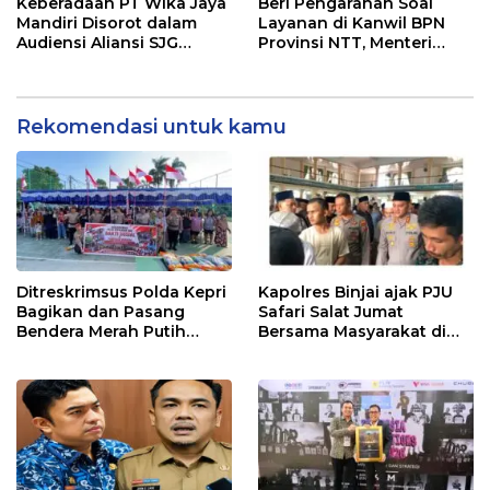
Keberadaan PT Wika Jaya
Beri Pengarahan Soal
Mandiri Disorot dalam
Layanan di Kanwil BPN
Audiensi Aliansi SJG
Provinsi NTT, Menteri
Bersama DPRD Langkat
Nusron: Gunakan Sudut
Pandang Masyarakat
Rekomendasi untuk kamu
Ditreskrimsus Polda Kepri
Kapolres Binjai ajak PJU
Bagikan dan Pasang
Safari Salat Jumat
Bendera Merah Putih
Bersama Masyarakat di
Bersama Masyarakat,
Masjid Agung Kota Binjai
Perkuat Semangat
Kebangsaan.