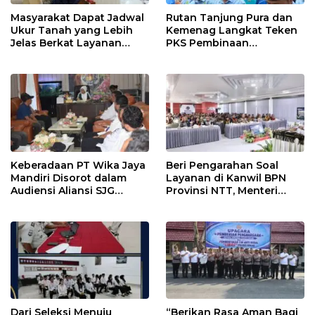
Masyarakat Dapat Jadwal
Rutan Tanjung Pura dan
Ukur Tanah yang Lebih
Kemenag Langkat Teken
Jelas Berkat Layanan
PKS Pembinaan
Pengukuran Terjadwal
Kerohanian Warga Binaan
Keberadaan PT Wika Jaya
Beri Pengarahan Soal
Mandiri Disorot dalam
Layanan di Kanwil BPN
Audiensi Aliansi SJG
Provinsi NTT, Menteri
Bersama DPRD Langkat
Nusron: Gunakan Sudut
Pandang Masyarakat
Dari Seleksi Menuju
“Berikan Rasa Aman Bagi