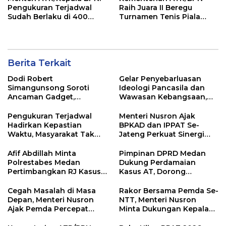
Pengukuran Terjadwal
Raih Juara II Beregu
Sudah Berlaku di 400
Turnamen Tenis Piala
Kantor Pertanahan
Gubernur DKI Jakarta
2026
Berita Terkait
Dodi Robert
Gelar Penyebarluasan
Simangunsong Soroti
Ideologi Pancasila dan
Ancaman Gadget,
Wawasan Kebangsaan,
Pancasila Jadi Benteng
Jusup Ginting Suka Ajak
Pembentukan Karakter
Permata GBKP Perkuat
Pengukuran Terjadwal
Menteri Nusron Ajak
Anak
Pancasila dan Jauhi
Hadirkan Kepastian
BPKAD dan IPPAT Se-
Bahaya Narkoba
Waktu, Masyarakat Tak
Jateng Perkuat Sinergi
Perlu Lama Menunggu
Wujudkan Transformasi
Layanan Pertanahan
Layanan Pertanahan
Afif Abdillah Minta
Pimpinan DPRD Medan
Polrestabes Medan
Dukung Perdamaian
Pertimbangkan RJ Kasus
Kasus AT, Dorong
AT dan Robin
Polrestabes Medan
Terapkan RJ
Cegah Masalah di Masa
Rakor Bersama Pemda Se-
Depan, Menteri Nusron
NTT, Menteri Nusron
Ajak Pemda Percepat
Minta Dukungan Kepala
Sertipikasi Tanah Rumah
Daerah Wujudkan