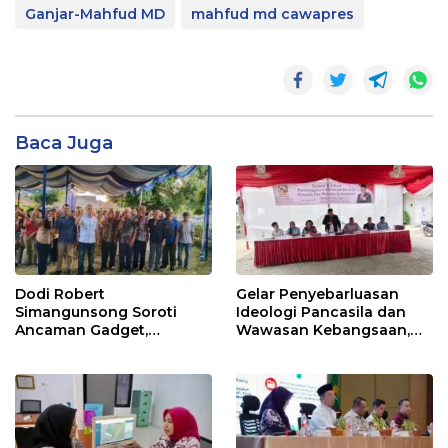
Ganjar-Mahfud MD
mahfud md cawapres
Baca Juga
Dodi Robert
Gelar Penyebarluasan
Simangunsong Soroti
Ideologi Pancasila dan
Ancaman Gadget,
Wawasan Kebangsaan,
Pancasila Jadi Benteng
Jusup Ginting Suka Ajak
Pembentukan Karakter
Permata GBKP Perkuat
Anak
Pancasila dan Jauhi
Bahaya Narkoba