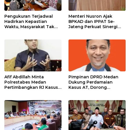
Pengukuran Terjadwal
Menteri Nusron Ajak
Hadirkan Kepastian
BPKAD dan IPPAT Se-
Waktu, Masyarakat Tak
Jateng Perkuat Sinergi
Perlu Lama Menunggu
Wujudkan Transformasi
Layanan Pertanahan
Layanan Pertanahan
Afif Abdillah Minta
Pimpinan DPRD Medan
Polrestabes Medan
Dukung Perdamaian
Pertimbangkan RJ Kasus
Kasus AT, Dorong
AT dan Robin
Polrestabes Medan
Terapkan RJ