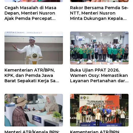
Cegah Masalah di Masa
Rakor Bersama Pemda Se-
Depan, Menteri Nusron
NTT, Menteri Nusron
Ajak Pemda Percepat
Minta Dukungan Kepala
Sertipikasi Tanah Rumah
Daerah Wujudkan
Ibadah di NTT
Transformasi Layanan
Pertanahan
Kementerian ATR/BPN,
Buka Ujian PPAT 2026,
KPK, dan Pemda Jawa
Wamen Ossy: Memastikan
Barat Sepakati Kerja Sama
Layanan Pertanahan dari
dalam Upaya Pencegahan
PPAT yang Kompeten,
Korupsi serta Penguatan
Profesional dan
Ekonomi Daerah
Berintegritas
Menteri ATR/Kepala BPN:
Kementerian ATR/BPN