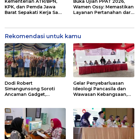
Ibadah di NTT
Transformasi Layanan
Kementerian ATR/BPN,
Buka Ujian PPAT 2026,
Pertanahan
KPK, dan Pemda Jawa
Wamen Ossy: Memastikan
Barat Sepakati Kerja Sama
Layanan Pertanahan dari
dalam Upaya Pencegahan
PPAT yang Kompeten,
Korupsi serta Penguatan
Profesional dan
Ekonomi Daerah
Berintegritas
Rekomendasi untuk kamu
Dodi Robert
Gelar Penyebarluasan
Simangunsong Soroti
Ideologi Pancasila dan
Ancaman Gadget,
Wawasan Kebangsaan,
Pancasila Jadi Benteng
Jusup Ginting Suka Ajak
Pembentukan Karakter
Permata GBKP Perkuat
Anak
Pancasila dan Jauhi
Bahaya Narkoba