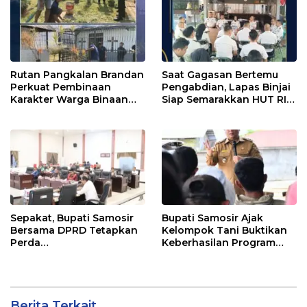
Rutan Pangkalan Brandan
Saat Gagasan Bertemu
Perkuat Pembinaan
Pengabdian, Lapas Binjai
Karakter Warga Binaan
Siap Semarakkan HUT RI
Melalui Budaya
ke-81
Kebersihan
Sepakat, Bupati Samosir
Bupati Samosir Ajak
Bersama DPRD Tetapkan
Kelompok Tani Buktikan
Perda
Keberhasilan Program
Pertanggungjawaban
Kolaborasi Sumut Berkah,
APBD 2025 dan Perda
5 Ton Bibit Kentang
Pengelolaan Sampah
Disalurkan
Berita Terkait