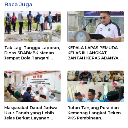
Baca Juga
Tak Lagi Tunggu Laporan,
KEPALA LAPAS PEMUDA
Dinas SDABMBK Medan
KELAS III LANGKAT
Jemput Bola Tangani
BANTAH KERAS ADANYA
Infrastruktur
SARANG PENIPUAN YANG
SELALU DITUTUPI
TENTANG SINDIKAT
PENIPU PENJUALAN EMAS
Masyarakat Dapat Jadwal
Rutan Tanjung Pura dan
Ukur Tanah yang Lebih
Kemenag Langkat Teken
Jelas Berkat Layanan
PKS Pembinaan
Pengukuran Terjadwal
Kerohanian Warga Binaan