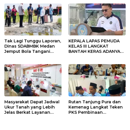
Tak Lagi Tunggu Laporan,
KEPALA LAPAS PEMUDA
Dinas SDABMBK Medan
KELAS III LANGKAT
Jemput Bola Tangani
BANTAH KERAS ADANYA
Infrastruktur
SARANG PENIPUAN YANG
SELALU DITUTUPI
TENTANG SINDIKAT
PENIPU PENJUALAN EMAS
Masyarakat Dapat Jadwal
Rutan Tanjung Pura dan
Ukur Tanah yang Lebih
Kemenag Langkat Teken
Jelas Berkat Layanan
PKS Pembinaan
Pengukuran Terjadwal
Kerohanian Warga Binaan