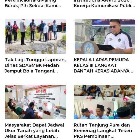
Buruk, Plh Sekda: Kami
Kinerja Komunikasi Publik
Sarankan Dievaluasi
Kementerian ATR/BPN
Kembali Diakui
Tak Lagi Tunggu Laporan,
KEPALA LAPAS PEMUDA
Dinas SDABMBK Medan
KELAS III LANGKAT
Jemput Bola Tangani
BANTAH KERAS ADANYA
Infrastruktur
SARANG PENIPUAN YANG
SELALU DITUTUPI
TENTANG SINDIKAT
PENIPU PENJUALAN EMAS
Masyarakat Dapat Jadwal
Rutan Tanjung Pura dan
Ukur Tanah yang Lebih
Kemenag Langkat Teken
Jelas Berkat Layanan
PKS Pembinaan