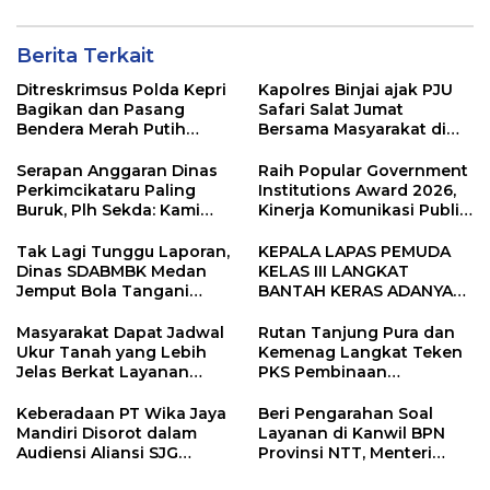
Berita Terkait
Ditreskrimsus Polda Kepri
Kapolres Binjai ajak PJU
Bagikan dan Pasang
Safari Salat Jumat
Bendera Merah Putih
Bersama Masyarakat di
Bersama Masyarakat,
Masjid Agung Kota Binjai
Perkuat Semangat
Serapan Anggaran Dinas
Raih Popular Government
Kebangsaan.
Perkimcikataru Paling
Institutions Award 2026,
Buruk, Plh Sekda: Kami
Kinerja Komunikasi Publik
Sarankan Dievaluasi
Kementerian ATR/BPN
Kembali Diakui
Tak Lagi Tunggu Laporan,
KEPALA LAPAS PEMUDA
Dinas SDABMBK Medan
KELAS III LANGKAT
Jemput Bola Tangani
BANTAH KERAS ADANYA
Infrastruktur
SARANG PENIPUAN YANG
SELALU DITUTUPI
Masyarakat Dapat Jadwal
Rutan Tanjung Pura dan
TENTANG SINDIKAT
Ukur Tanah yang Lebih
Kemenag Langkat Teken
PENIPU PENJUALAN EMAS
Jelas Berkat Layanan
PKS Pembinaan
Pengukuran Terjadwal
Kerohanian Warga Binaan
Keberadaan PT Wika Jaya
Beri Pengarahan Soal
Mandiri Disorot dalam
Layanan di Kanwil BPN
Audiensi Aliansi SJG
Provinsi NTT, Menteri
Bersama DPRD Langkat
Nusron: Gunakan Sudut