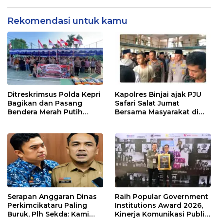
Pandang Masyarakat
Rekomendasi untuk kamu
Ditreskrimsus Polda Kepri
Kapolres Binjai ajak PJU
Bagikan dan Pasang
Safari Salat Jumat
Bendera Merah Putih
Bersama Masyarakat di
Bersama Masyarakat,
Masjid Agung Kota Binjai
Perkuat Semangat
Kebangsaan.
Serapan Anggaran Dinas
Raih Popular Government
Perkimcikataru Paling
Institutions Award 2026,
Buruk, Plh Sekda: Kami
Kinerja Komunikasi Publik