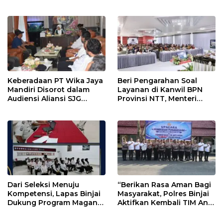
Pengukuran Terjadwal
Kerohanian Warga Binaan
Keberadaan PT Wika Jaya
Beri Pengarahan Soal
Mandiri Disorot dalam
Layanan di Kanwil BPN
Audiensi Aliansi SJG
Provinsi NTT, Menteri
Bersama DPRD Langkat
Nusron: Gunakan Sudut
Pandang Masyarakat
Dari Seleksi Menuju
“Berikan Rasa Aman Bagi
Kompetensi, Lapas Binjai
Masyarakat, Polres Binjai
Dukung Program Magang
Aktifkan Kembali TIM Anti
Kemenaker
Begal”