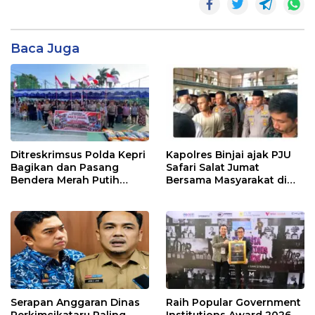
Baca Juga
Ditreskrimsus Polda Kepri
Kapolres Binjai ajak PJU
Bagikan dan Pasang
Safari Salat Jumat
Bendera Merah Putih
Bersama Masyarakat di
Bersama Masyarakat,
Masjid Agung Kota Binjai
Perkuat Semangat
Kebangsaan.
Serapan Anggaran Dinas
Raih Popular Government
Perkimcikataru Paling
Institutions Award 2026,