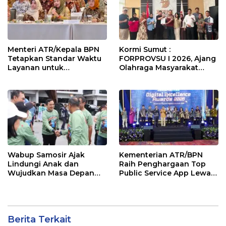
Menteri ATR/Kepala BPN
Kormi Sumut :
Tetapkan Standar Waktu
FORPROVSU I 2026, Ajang
Layanan untuk
Olahraga Masyarakat
Pengukuran Tanah dan
Terbesar di Sumatera
Peralihan Hak
Utara Resmi digelar 23-28
October 2026
Wabup Samosir Ajak
Kementerian ATR/BPN
Lindungi Anak dan
Raih Penghargaan Top
Wujudkan Masa Depan
Public Service App Lewat
Cerah di HAN ke-42
Aplikasi Sentuh Tanahku
Berita Terkait