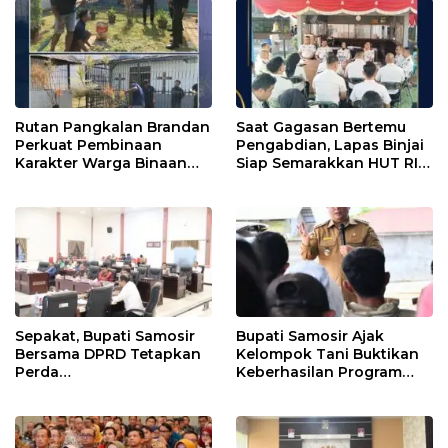
Rutan Pangkalan Brandan
Saat Gagasan Bertemu
Perkuat Pembinaan
Pengabdian, Lapas Binjai
Karakter Warga Binaan
Siap Semarakkan HUT RI
Melalui Budaya
ke-81
Kebersihan
Sepakat, Bupati Samosir
Bupati Samosir Ajak
Bersama DPRD Tetapkan
Kelompok Tani Buktikan
Perda
Keberhasilan Program
Pertanggungjawaban
Kolaborasi Sumut Berkah,
APBD 2025 dan Perda
5 Ton Bibit Kentang
Pengelolaan Sampah
Disalurkan