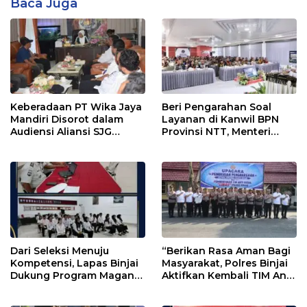
Baca Juga
Keberadaan PT Wika Jaya
Beri Pengarahan Soal
Mandiri Disorot dalam
Layanan di Kanwil BPN
Audiensi Aliansi SJG
Provinsi NTT, Menteri
Bersama DPRD Langkat
Nusron: Gunakan Sudut
Pandang Masyarakat
Dari Seleksi Menuju
“Berikan Rasa Aman Bagi
Kompetensi, Lapas Binjai
Masyarakat, Polres Binjai
Dukung Program Magang
Aktifkan Kembali TIM Anti
Kemenaker
Begal”