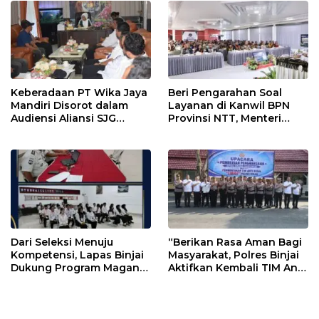
Keberadaan PT Wika Jaya
Beri Pengarahan Soal
Mandiri Disorot dalam
Layanan di Kanwil BPN
Audiensi Aliansi SJG
Provinsi NTT, Menteri
Bersama DPRD Langkat
Nusron: Gunakan Sudut
Pandang Masyarakat
Dari Seleksi Menuju
“Berikan Rasa Aman Bagi
Kompetensi, Lapas Binjai
Masyarakat, Polres Binjai
Dukung Program Magang
Aktifkan Kembali TIM Anti
Kemenaker
Begal”