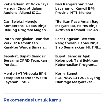
Keberadaan PT Wika Jaya
Beri Pengarahan Soal
Mandiri Disorot dalam
Layanan di Kanwil BPN
Audiensi Aliansi SJG
Provinsi NTT, Menteri
Bersama DPRD Langkat
Nusron: Gunakan Sudut
Pandang Masyarakat
Dari Seleksi Menuju
“Berikan Rasa Aman Bagi
Kompetensi, Lapas Binjai
Masyarakat, Polres Binjai
Dukung Program Magang
Aktifkan Kembali TIM Anti
Kemenaker
Begal”
Rutan Pangkalan Brandan
Saat Gagasan Bertemu
Perkuat Pembinaan
Pengabdian, Lapas Binjai
Karakter Warga Binaan
Siap Semarakkan HUT RI
Melalui Budaya
ke-81
Kebersihan
Sepakat, Bupati Samosir
Bupati Samosir Ajak
Bersama DPRD Tetapkan
Kelompok Tani Buktikan
Perda
Keberhasilan Program
Pertanggungjawaban
Kolaborasi Sumut Berkah,
APBD 2025 dan Perda
5 Ton Bibit Kentang
Menteri ATR/Kepala BPN
Kormi Sumut :
Pengelolaan Sampah
Disalurkan
Tetapkan Standar Waktu
FORPROVSU I 2026, Ajang
Layanan untuk
Olahraga Masyarakat
Pengukuran Tanah dan
Terbesar di Sumatera
Peralihan Hak
Utara Resmi digelar 23-28
October 2026
Rekomendasi untuk kamu