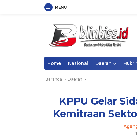
MENU
Langsung
ke
konten
Home
Nasional
Daerah
Hukr
Beranda
Daerah
KPPU Gelar Sid
Kemitraan Sekto
Agun