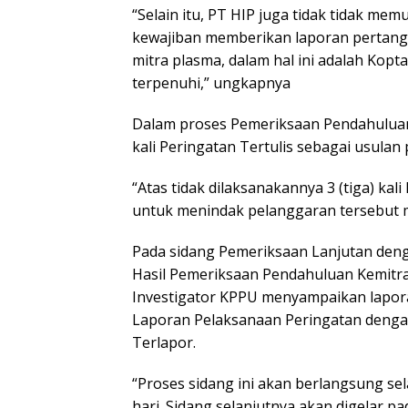
“Selain itu, PT HIP juga tidak tidak me
kewajiban memberikan laporan pertan
mitra plasma, dalam hal ini adalah Kop
terpenuhi,” ungkapnya
Dalam proses Pemeriksaan Pendahuluan,
kali Peringatan Tertulis sebagai usula
“Atas tidak dilaksanakannya 3 (tiga) ka
untuk menindak pelanggaran tersebut me
Pada sidang Pemeriksaan Lanjutan de
Hasil Pemeriksaan Pendahuluan Kemitr
Investigator KPPU menyampaikan lapor
Laporan Pelaksanaan Peringatan dengan
Terlapor.
“Proses sidang ini akan berlangsung se
hari. Sidang selanjutnya akan digelar 