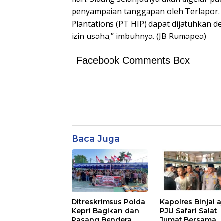
penyampaian tanggapan oleh Terlapor. 
Plantations (PT HIP) dapat dijatuhkan d
izin usaha,” imbuhnya. (JB Rumapea)
Facebook Comments Box
Baca Juga
Ditreskrimsus Polda
Kapolres Binjai 
Kepri Bagikan dan
PJU Safari Salat
Pasang Bendera
Jumat Bersama