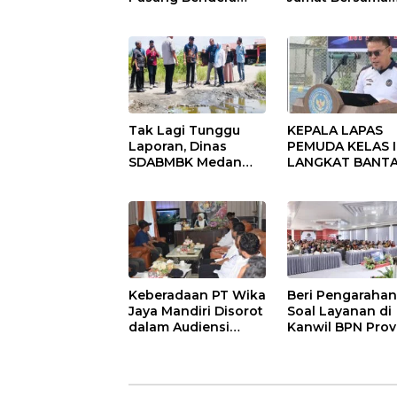
Merah Putih
Masyarakat di M
Bersama
Agung Kota Binj
Masyarakat, Perkuat
Semangat
Kebangsaan.
Tak Lagi Tunggu
KEPALA LAPAS
Laporan, Dinas
PEMUDA KELAS II
SDABMBK Medan
LANGKAT BANT
Jemput Bola
KERAS ADANYA
Tangani
SARANG PENIPU
Infrastruktur
YANG SELALU
DITUTUPI TENT
SINDIKAT PENIP
PENJUALAN EMA
Keberadaan PT Wika
Beri Pengaraha
Jaya Mandiri Disorot
Soal Layanan di
dalam Audiensi
Kanwil BPN Prov
Aliansi SJG Bersama
NTT, Menteri
DPRD Langkat
Nusron: Gunaka
Sudut Pandang
Masyarakat