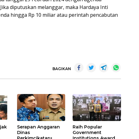
Jika diputuskan melanggar, maka Hardaya Inti
enda hingga Rp 10 miliar atau perintah pencabutan
BAGIKAN
ajak
Serapan Anggaran
Raih Popular
Dinas
Government
Perkimcikataru
Institutions Award