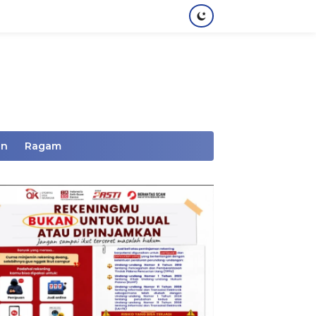
an
Ragam