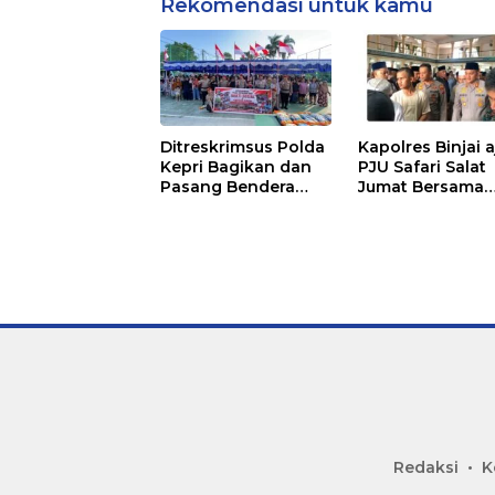
Rekomendasi untuk kamu
Ditreskrimsus Polda
Kapolres Binjai 
Kepri Bagikan dan
PJU Safari Salat
Pasang Bendera
Jumat Bersama
Merah Putih
Masyarakat di M
Bersama
Agung Kota Binj
Masyarakat, Perkuat
Semangat
Kebangsaan.
Redaksi
K