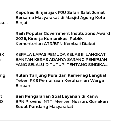
Kapolres Binjai ajak PJU Safari Salat Jumat
Bersama Masyarakat di Masjid Agung Kota
aan.
Binjai
Raih Popular Government Institutions Award
2026, Kinerja Komunikasi Publik
Kementerian ATR/BPN Kembali Diakui
BK
KEPALA LAPAS PEMUDA KELAS III LANGKAT
r
BANTAH KERAS ADANYA SARANG PENIPUAN
YANG SELALU DITUTUPI TENTANG SINDIKAT
PENIPU PENJUALAN EMAS
ang
Rutan Tanjung Pura dan Kemenag Langkat
Teken PKS Pembinaan Kerohanian Warga
Binaan
ot
Beri Pengarahan Soal Layanan di Kanwil
RD
BPN Provinsi NTT, Menteri Nusron: Gunakan
Sudut Pandang Masyarakat