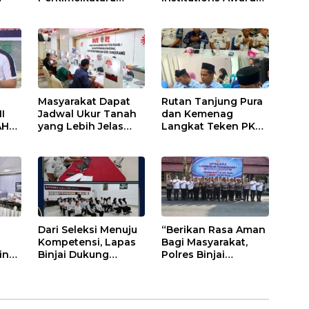
asjid
Paling Buruk, Plh
2026, Kinerja
ai
Sekda: Kami
Komunikasi Publik
Sarankan Dievaluasi
Kementerian
ATR/BPN Kembali
Diakui
Masyarakat Dapat
Rutan Tanjung Pura
I
Jadwal Ukur Tanah
dan Kemenag
AH
yang Lebih Jelas
Langkat Teken PKS
Berkat Layanan
Pembinaan
AN
Pengukuran
Kerohanian Warga
Terjadwal
Binaan
ANG
U
S
n
Dari Seleksi Menuju
“Berikan Rasa Aman
Kompetensi, Lapas
Bagi Masyarakat,
insi
Binjai Dukung
Polres Binjai
Program Magang
Aktifkan Kembali
n
Kemenaker
TIM Anti Begal”