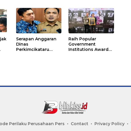
ajak
Serapan Anggaran
Raih Popular
Dinas
Government
Perkimcikataru
Institutions Award
asjid
Paling Buruk, Plh
2026, Kinerja
ai
Sekda: Kami
Komunikasi Publik
Sarankan Dievaluasi
Kementerian
ATR/BPN Kembali
Diakui
ode Perilaku Perusahaan Pers
Contact
Privacy Policy