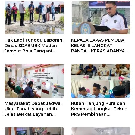
Tak Lagi Tunggu Laporan,
KEPALA LAPAS PEMUDA
Dinas SDABMBK Medan
KELAS III LANGKAT
Jemput Bola Tangani
BANTAH KERAS ADANYA
Infrastruktur
SARANG PENIPUAN YANG
SELALU DITUTUPI
TENTANG SINDIKAT
PENIPU PENJUALAN EMAS
Masyarakat Dapat Jadwal
Rutan Tanjung Pura dan
Ukur Tanah yang Lebih
Kemenag Langkat Teken
Jelas Berkat Layanan
PKS Pembinaan
Pengukuran Terjadwal
Kerohanian Warga Binaan