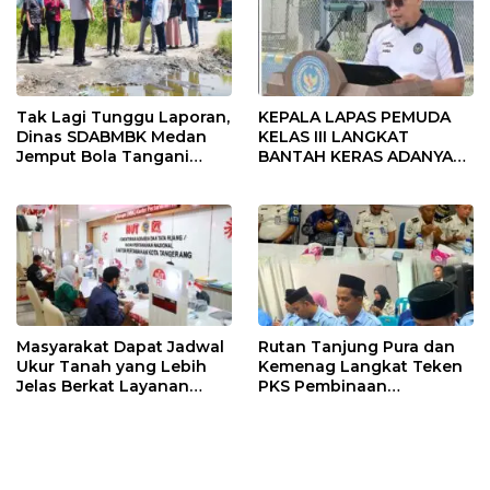
Tak Lagi Tunggu Laporan,
KEPALA LAPAS PEMUDA
Dinas SDABMBK Medan
KELAS III LANGKAT
Jemput Bola Tangani
BANTAH KERAS ADANYA
Infrastruktur
SARANG PENIPUAN YANG
SELALU DITUTUPI
TENTANG SINDIKAT
PENIPU PENJUALAN EMAS
Masyarakat Dapat Jadwal
Rutan Tanjung Pura dan
Ukur Tanah yang Lebih
Kemenag Langkat Teken
Jelas Berkat Layanan
PKS Pembinaan
Pengukuran Terjadwal
Kerohanian Warga Binaan