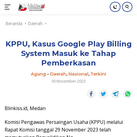
Langsung
Beranda
Daerah
ke
konten
KPPU, Kasus Google Play Billing
System Masuk ke Tahap
Pemberkasan
Agung
-
Daerah
,
Nasional
,
Terkini
30 November 2023
Blinkiss.id, Medan
Komisi Pengawas Persaingan Usaha (KPPU) melalui
Rapat Komisi tanggal 29 November 2023 telah