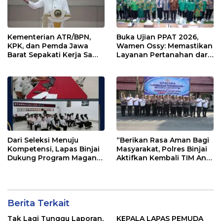
Kementerian ATR/BPN,
Buka Ujian PPAT 2026,
KPK, dan Pemda Jawa
Wamen Ossy: Memastikan
Barat Sepakati Kerja Sama
Layanan Pertanahan dari
dalam Upaya Pencegahan
PPAT yang Kompeten,
Korupsi serta Penguatan
Profesional dan
Ekonomi Daerah
Berintegritas
Dari Seleksi Menuju
“Berikan Rasa Aman Bagi
Kompetensi, Lapas Binjai
Masyarakat, Polres Binjai
Dukung Program Magang
Aktifkan Kembali TIM Anti
Kemenaker
Begal”
Berita Terkait
Tak Lagi Tunggu Laporan,
KEPALA LAPAS PEMUDA