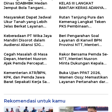
Dinas SDABMBK Medan
KELAS III LANGKAT
Jemput Bola Tangani
BANTAH KERAS ADANYA
Infrastruktur
SARANG PENIPUAN YANG
SELALU DITUTUPI
Masyarakat Dapat Jadwal
Rutan Tanjung Pura dan
TENTANG SINDIKAT
Ukur Tanah yang Lebih
Kemenag Langkat Teken
PENIPU PENJUALAN EMAS
Jelas Berkat Layanan
PKS Pembinaan
Pengukuran Terjadwal
Kerohanian Warga Binaan
Keberadaan PT Wika Jaya
Beri Pengarahan Soal
Mandiri Disorot dalam
Layanan di Kanwil BPN
Audiensi Aliansi SJG
Provinsi NTT, Menteri
Bersama DPRD Langkat
Nusron: Gunakan Sudut
Pandang Masyarakat
Cegah Masalah di Masa
Rakor Bersama Pemda Se-
Depan, Menteri Nusron
NTT, Menteri Nusron
Ajak Pemda Percepat
Minta Dukungan Kepala
Sertipikasi Tanah Rumah
Daerah Wujudkan
Ibadah di NTT
Transformasi Layanan
Kementerian ATR/BPN,
Buka Ujian PPAT 2026,
Pertanahan
KPK, dan Pemda Jawa
Wamen Ossy: Memastikan
Barat Sepakati Kerja Sama
Layanan Pertanahan dari
dalam Upaya Pencegahan
PPAT yang Kompeten,
Korupsi serta Penguatan
Profesional dan
Ekonomi Daerah
Berintegritas
Rekomendasi untuk kamu