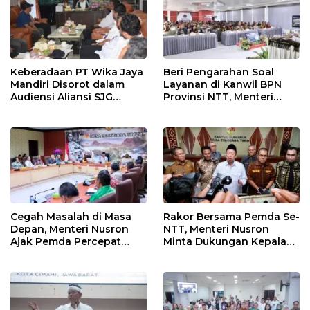
Keberadaan PT Wika Jaya
Beri Pengarahan Soal
Mandiri Disorot dalam
Layanan di Kanwil BPN
Audiensi Aliansi SJG
Provinsi NTT, Menteri
Bersama DPRD Langkat
Nusron: Gunakan Sudut
Pandang Masyarakat
Cegah Masalah di Masa
Rakor Bersama Pemda Se-
Depan, Menteri Nusron
NTT, Menteri Nusron
Ajak Pemda Percepat
Minta Dukungan Kepala
Sertipikasi Tanah Rumah
Daerah Wujudkan
Ibadah di NTT
Transformasi Layanan
Pertanahan