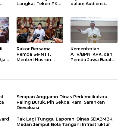
s
Langkat Teken PKS
dalam Audiensi
Pembinaan
Aliansi SJG Bersama
Kerohanian Warga
DPRD Langkat
Binaan
i
Rakor Bersama
Kementerian
Pemda Se-NTT,
ATR/BPN, KPK, dan
Ajak
Menteri Nusron
Pemda Jawa Barat
t
Minta Dukungan
Sepakati Kerja Sama
h
Kepala Daerah
dalam Upaya
i
Wujudkan
Pencegahan
Transformasi
Korupsi serta
Layanan
Penguatan Ekonomi
Pertanahan
Daerah
at
Serapan Anggaran Dinas Perkimcikataru
ta
Paling Buruk, Plh Sekda: Kami Sarankan
Dievaluasi
ward
Tak Lagi Tunggu Laporan, Dinas SDABMBK
Medan Jemput Bola Tangani Infrastruktur