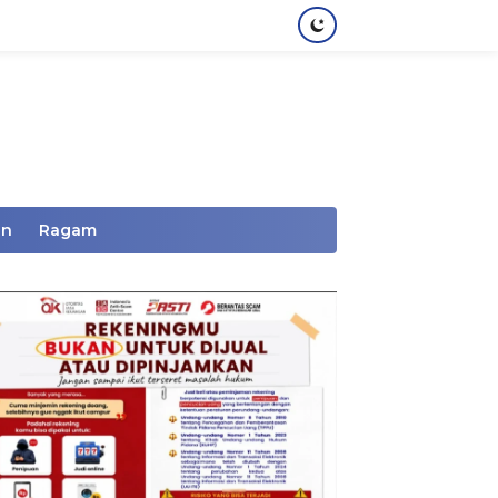
an
Ragam