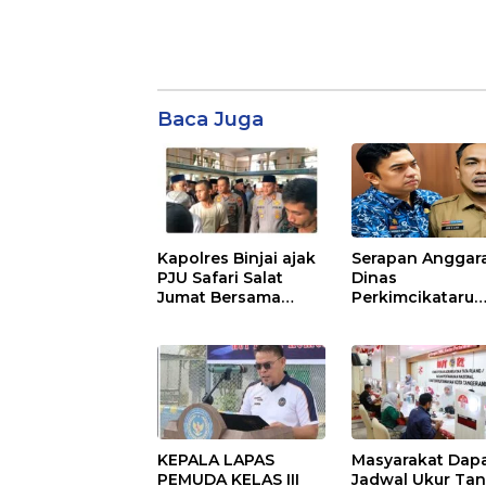
Baca Juga
Kapolres Binjai ajak
Serapan Anggar
PJU Safari Salat
Dinas
Jumat Bersama
Perkimcikataru
Masyarakat di Masjid
Paling Buruk, Pl
Agung Kota Binjai
Sekda: Kami
Sarankan Dieval
KEPALA LAPAS
Masyarakat Dap
PEMUDA KELAS III
Jadwal Ukur Ta