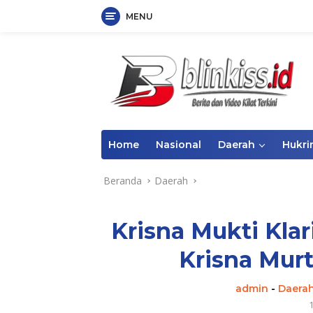
MENU
Langsung
ke
konten
Home
Nasional
Daerah
Hukr
Beranda
Daerah
Krisna Mukti Klar
Krisna Mur
admin
-
Daera