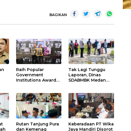
BAGIKAN
an
Raih Popular
Tak Lagi Tunggu
Government
Laporan, Dinas
Institutions Award
SDABMBK Medan
h
2026, Kinerja
Jemput Bola
Komunikasi Publik
Tangani
uasi
Kementerian
Infrastruktur
ATR/BPN Kembali
Diakui
at
Rutan Tanjung Pura
Keberadaan PT Wika
nah
dan Kemenag
Jaya Mandiri Disorot