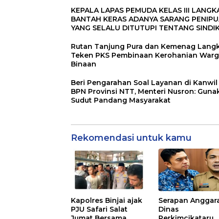
KEPALA LAPAS PEMUDA KELAS III LANGK
BANTAH KERAS ADANYA SARANG PENIP
YANG SELALU DITUTUPI TENTANG SINDI
PENIPU PENJUALAN EMAS
Rutan Tanjung Pura dan Kemenag Lang
Teken PKS Pembinaan Kerohanian War
Binaan
Beri Pengarahan Soal Layanan di Kanwil
BPN Provinsi NTT, Menteri Nusron: Guna
Sudut Pandang Masyarakat
Rekomendasi untuk kamu
Kapolres Binjai ajak
Serapan Anggar
PJU Safari Salat
Dinas
Jumat Bersama
Perkimcikataru