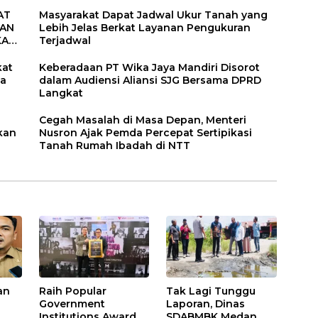
AT
Masyarakat Dapat Jadwal Ukur Tanah yang
UAN
Lebih Jelas Berkat Layanan Pengukuran
KAT
Terjadwal
kat
Keberadaan PT Wika Jaya Mandiri Disorot
ga
dalam Audiensi Aliansi SJG Bersama DPRD
Langkat
Cegah Masalah di Masa Depan, Menteri
kan
Nusron Ajak Pemda Percepat Sertipikasi
Tanah Rumah Ibadah di NTT
an
Raih Popular
Tak Lagi Tunggu
Government
Laporan, Dinas
Institutions Award
SDABMBK Medan