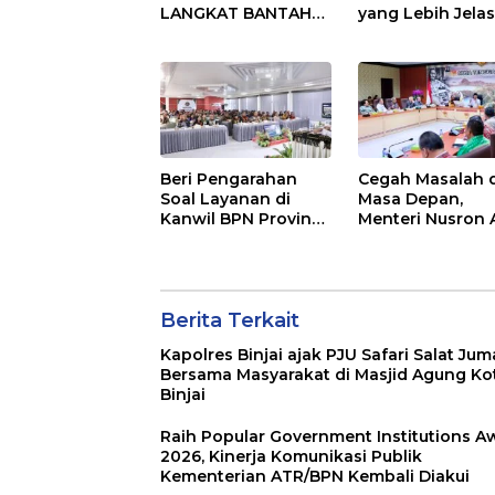
LANGKAT BANTAH
yang Lebih Jela
KERAS ADANYA
Berkat Layanan
SARANG PENIPUAN
Pengukuran
YANG SELALU
Terjadwal
DITUTUPI TENTANG
SINDIKAT PENIPU
PENJUALAN EMAS
Beri Pengarahan
Cegah Masalah d
Soal Layanan di
Masa Depan,
Kanwil BPN Provinsi
Menteri Nusron 
NTT, Menteri
Pemda Percepa
Nusron: Gunakan
Sertipikasi Tana
Sudut Pandang
Rumah Ibadah d
Masyarakat
NTT
Berita Terkait
Kapolres Binjai ajak PJU Safari Salat Jum
Bersama Masyarakat di Masjid Agung Ko
Binjai
Raih Popular Government Institutions A
2026, Kinerja Komunikasi Publik
Kementerian ATR/BPN Kembali Diakui