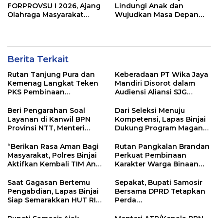
FORPROVSU I 2026, Ajang
Lindungi Anak dan
Olahraga Masyarakat
Wujudkan Masa Depan
Terbesar di Sumatera
Cerah di HAN ke-42
Utara Resmi digelar 23-28
October 2026
Berita Terkait
Rutan Tanjung Pura dan
Keberadaan PT Wika Jaya
Kemenag Langkat Teken
Mandiri Disorot dalam
PKS Pembinaan
Audiensi Aliansi SJG
Kerohanian Warga Binaan
Bersama DPRD Langkat
Beri Pengarahan Soal
Dari Seleksi Menuju
Layanan di Kanwil BPN
Kompetensi, Lapas Binjai
Provinsi NTT, Menteri
Dukung Program Magang
Nusron: Gunakan Sudut
Kemenaker
Pandang Masyarakat
“Berikan Rasa Aman Bagi
Rutan Pangkalan Brandan
Masyarakat, Polres Binjai
Perkuat Pembinaan
Aktifkan Kembali TIM Anti
Karakter Warga Binaan
Begal”
Melalui Budaya
Kebersihan
Saat Gagasan Bertemu
Sepakat, Bupati Samosir
Pengabdian, Lapas Binjai
Bersama DPRD Tetapkan
Siap Semarakkan HUT RI
Perda
ke-81
Pertanggungjawaban
APBD 2025 dan Perda