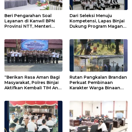
Beri Pengarahan Soal
Dari Seleksi Menuju
Layanan di Kanwil BPN
Kompetensi, Lapas Binjai
Provinsi NTT, Menteri
Dukung Program Magang
Nusron: Gunakan Sudut
Kemenaker
Pandang Masyarakat
“Berikan Rasa Aman Bagi
Rutan Pangkalan Brandan
Masyarakat, Polres Binjai
Perkuat Pembinaan
Aktifkan Kembali TIM Anti
Karakter Warga Binaan
Begal”
Melalui Budaya
Kebersihan