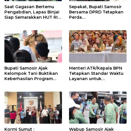
Saat Gagasan Bertemu
Sepakat, Bupati Samosir
Pengabdian, Lapas Binjai
Bersama DPRD Tetapkan
Siap Semarakkan HUT RI
Perda
ke-81
Pertanggungjawaban
APBD 2025 dan Perda
Pengelolaan Sampah
Bupati Samosir Ajak
Menteri ATR/Kepala BPN
Kelompok Tani Buktikan
Tetapkan Standar Waktu
Keberhasilan Program
Layanan untuk
Kolaborasi Sumut Berkah,
Pengukuran Tanah dan
5 Ton Bibit Kentang
Peralihan Hak
Disalurkan
Kormi Sumut :
Wabup Samosir Ajak