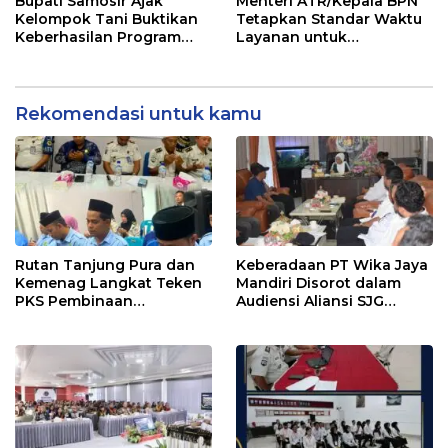
Bupati Samosir Ajak
Menteri ATR/Kepala BPN
Pengelolaan Sampah
Kelompok Tani Buktikan
Tetapkan Standar Waktu
Keberhasilan Program
Layanan untuk
Kolaborasi Sumut Berkah,
Pengukuran Tanah dan
5 Ton Bibit Kentang
Peralihan Hak
Disalurkan
Rekomendasi untuk kamu
Rutan Tanjung Pura dan
Keberadaan PT Wika Jaya
Kemenag Langkat Teken
Mandiri Disorot dalam
PKS Pembinaan
Audiensi Aliansi SJG
Kerohanian Warga Binaan
Bersama DPRD Langkat