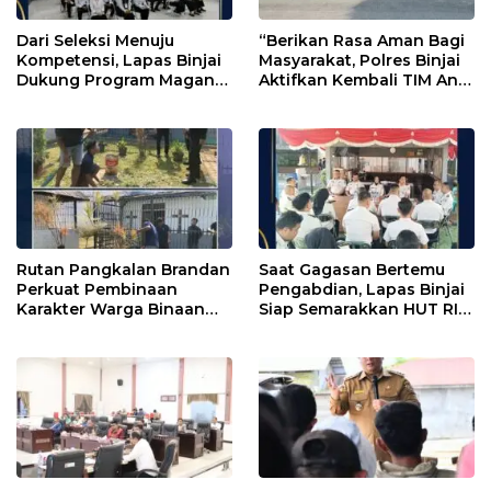
Dari Seleksi Menuju
“Berikan Rasa Aman Bagi
Kompetensi, Lapas Binjai
Masyarakat, Polres Binjai
Dukung Program Magang
Aktifkan Kembali TIM Anti
Kemenaker
Begal”
Rutan Pangkalan Brandan
Saat Gagasan Bertemu
Perkuat Pembinaan
Pengabdian, Lapas Binjai
Karakter Warga Binaan
Siap Semarakkan HUT RI
Melalui Budaya
ke-81
Kebersihan