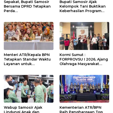
Sepakat, Bupati Samosir
Bupati Samosir Ajak
Bersama DPRD Tetapkan
Kelompok Tani Buktikan
Perda
Keberhasilan Program
Pertanggungjawaban
Kolaborasi Sumut Berkah,
APBD 2025 dan Perda
5 Ton Bibit Kentang
Pengelolaan Sampah
Disalurkan
Menteri ATR/Kepala BPN
Kormi Sumut :
Tetapkan Standar Waktu
FORPROVSU I 2026, Ajang
Layanan untuk
Olahraga Masyarakat
Pengukuran Tanah dan
Terbesar di Sumatera
Peralihan Hak
Utara Resmi digelar 23-28
October 2026
Wabup Samosir Ajak
Kementerian ATR/BPN
Lindungi Anak dan
Raih Penghargaan Top