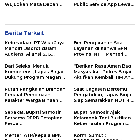
Wujudkan Masa Depan
Public Service App Lewat
Cerah di HAN ke-42
Aplikasi Sentuh Tanahku
Berita Terkait
Keberadaan PT Wika Jaya
Beri Pengarahan Soal
Mandiri Disorot dalam
Layanan di Kanwil BPN
Audiensi Aliansi SJG
Provinsi NTT, Menteri
Bersama DPRD Langkat
Nusron: Gunakan Sudut
Pandang Masyarakat
Dari Seleksi Menuju
“Berikan Rasa Aman Bagi
Kompetensi, Lapas Binjai
Masyarakat, Polres Binjai
Dukung Program Magang
Aktifkan Kembali TIM Anti
Kemenaker
Begal”
Rutan Pangkalan Brandan
Saat Gagasan Bertemu
Perkuat Pembinaan
Pengabdian, Lapas Binjai
Karakter Warga Binaan
Siap Semarakkan HUT RI
Melalui Budaya
ke-81
Kebersihan
Sepakat, Bupati Samosir
Bupati Samosir Ajak
Bersama DPRD Tetapkan
Kelompok Tani Buktikan
Perda
Keberhasilan Program
Pertanggungjawaban
Kolaborasi Sumut Berkah,
APBD 2025 dan Perda
5 Ton Bibit Kentang
Menteri ATR/Kepala BPN
Kormi Sumut :