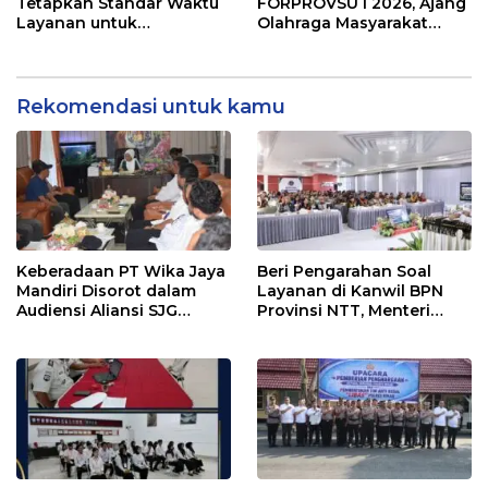
Pengelolaan Sampah
Disalurkan
Tetapkan Standar Waktu
FORPROVSU I 2026, Ajang
Layanan untuk
Olahraga Masyarakat
Pengukuran Tanah dan
Terbesar di Sumatera
Peralihan Hak
Utara Resmi digelar 23-28
October 2026
Rekomendasi untuk kamu
Keberadaan PT Wika Jaya
Beri Pengarahan Soal
Mandiri Disorot dalam
Layanan di Kanwil BPN
Audiensi Aliansi SJG
Provinsi NTT, Menteri
Bersama DPRD Langkat
Nusron: Gunakan Sudut
Pandang Masyarakat