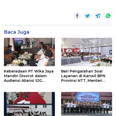
Baca Juga
Keberadaan PT Wika Jaya
Beri Pengarahan Soal
Mandiri Disorot dalam
Layanan di Kanwil BPN
Audiensi Aliansi SJG
Provinsi NTT, Menteri
Bersama DPRD Langkat
Nusron: Gunakan Sudut
Pandang Masyarakat