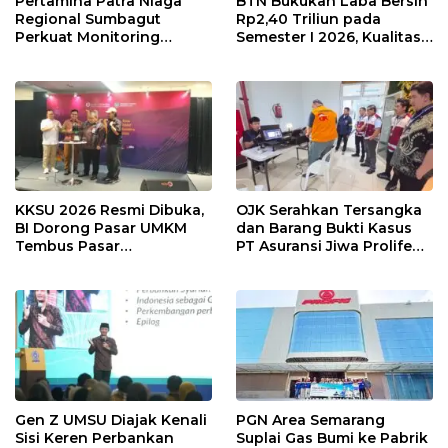
Pertamina Patra Niaga
BTN Bukukan Laba Bersih
Regional Sumbagut
Rp2,40 Triliun pada
Perkuat Monitoring
Semester I 2026, Kualitas
Distribusi, Pastikan
Aset Makin Solid
Pasokan BBM Tetap
Terjaga di Aceh, Riau, dan
Kepulauan Riau
KKSU 2026 Resmi Dibuka,
OJK Serahkan Tersangka
BI Dorong Pasar UMKM
dan Barang Bukti Kasus
Tembus Pasar
PT Asuransi Jiwa Prolife
Internasional
ke Kejari Jakarta Selatan
Gen Z UMSU Diajak Kenali
PGN Area Semarang
Sisi Keren Perbankan
Suplai Gas Bumi ke Pabrik