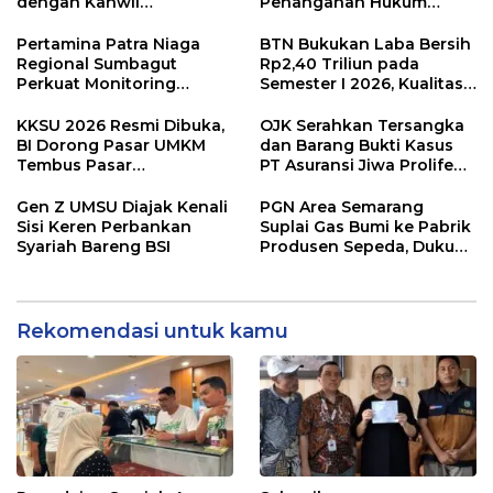
dengan Kanwil
Penanganan Hukum
Kemenkum Sumut untuk
Perdata dan Tata Usaha
Penguatan Tata Kelola
Negara
Pertamina Patra Niaga
BTN Bukukan Laba Bersih
Perpajakan
Regional Sumbagut
Rp2,40 Triliun pada
Perkuat Monitoring
Semester I 2026, Kualitas
Distribusi, Pastikan
Aset Makin Solid
Pasokan BBM Tetap
KKSU 2026 Resmi Dibuka,
OJK Serahkan Tersangka
Terjaga di Aceh, Riau, dan
BI Dorong Pasar UMKM
dan Barang Bukti Kasus
Kepulauan Riau
Tembus Pasar
PT Asuransi Jiwa Prolife
Internasional
ke Kejari Jakarta Selatan
Gen Z UMSU Diajak Kenali
PGN Area Semarang
Sisi Keren Perbankan
Suplai Gas Bumi ke Pabrik
Syariah Bareng BSI
Produsen Sepeda, Dukung
Industri Ramah
Lingkungan
Rekomendasi untuk kamu