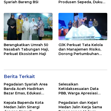
Syariah Bareng BSI
Produsen Sepeda, Dukung
Industri Ramah
Lingkungan
Berangkatkan Umrah 50
OJK Perkuat Tata Kelola
Nasabah Tabungan Haji,
dan Manajemen Risiko,
Perkuat Ekosistem Haji
Dorong Pertumbuhan
Ekonomi Berkelanjutan
Berita Terkait
Pegadaian Syariah Area
Selesaikan
Banda Aceh Hadirkan
Ketidaksesuaian Data
Bazar Emas, Edukasi
PBB, Warga Apresiasi
Investasi Aman dan
Respon Cepat Bapenda
Sesuai Syariah
Kota Medan
Kepala Bapenda Kota
Pegadaian dan Kejari
Medan Jalin Sinergi
Medan Jalin Kerja Sama