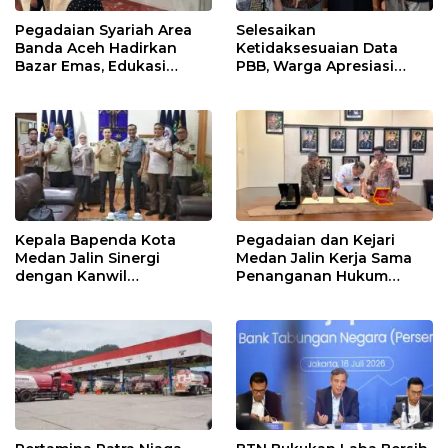
Pegadaian Syariah Area
Selesaikan
Banda Aceh Hadirkan
Ketidaksesuaian Data
Bazar Emas, Edukasi
PBB, Warga Apresiasi
Investasi Aman dan
Respon Cepat Bapenda
Sesuai Syariah
Kota Medan
Kepala Bapenda Kota
Pegadaian dan Kejari
Medan Jalin Sinergi
Medan Jalin Kerja Sama
dengan Kanwil
Penanganan Hukum
Kemenkum Sumut untuk
Perdata dan Tata Usaha
Penguatan Tata Kelola
Negara
Perpajakan