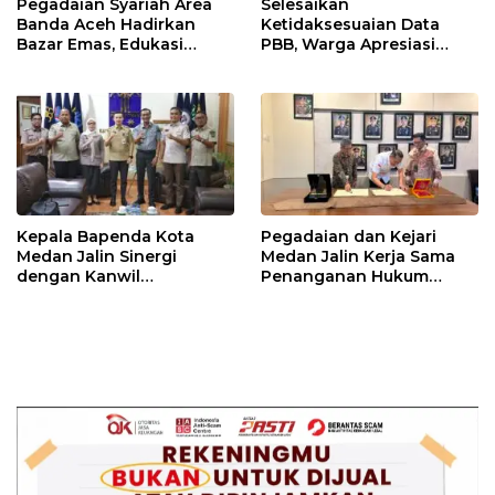
Pegadaian Syariah Area
Selesaikan
Banda Aceh Hadirkan
Ketidaksesuaian Data
Bazar Emas, Edukasi
PBB, Warga Apresiasi
Investasi Aman dan
Respon Cepat Bapenda
Sesuai Syariah
Kota Medan
Kepala Bapenda Kota
Pegadaian dan Kejari
Medan Jalin Sinergi
Medan Jalin Kerja Sama
dengan Kanwil
Penanganan Hukum
Kemenkum Sumut untuk
Perdata dan Tata Usaha
Penguatan Tata Kelola
Negara
Perpajakan