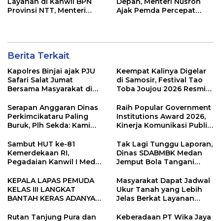
Layanan di Kanwil BPN
Depan, Menteri Nusron
Provinsi NTT, Menteri
Ajak Pemda Percepat
Nusron: Gunakan Sudut
Sertipikasi Tanah Rumah
Pandang Masyarakat
Ibadah di NTT
Berita Terkait
Kapolres Binjai ajak PJU
Keempat Kalinya Digelar
Safari Salat Jumat
di Samosir, Festival Tao
Bersama Masyarakat di
Toba Joujou 2026 Resmi
Masjid Agung Kota Binjai
Dimulai
Serapan Anggaran Dinas
Raih Popular Government
Perkimcikataru Paling
Institutions Award 2026,
Buruk, Plh Sekda: Kami
Kinerja Komunikasi Publik
Sarankan Dievaluasi
Kementerian ATR/BPN
Kembali Diakui
Sambut HUT ke-81
Tak Lagi Tunggu Laporan,
Kemerdekaan RI,
Dinas SDABMBK Medan
Pegadaian Kanwil I Medan
Jemput Bola Tangani
Gelar PORWIL 2026
Infrastruktur
Bertajuk “Play Together,
KEPALA LAPAS PEMUDA
Masyarakat Dapat Jadwal
Grow Together”
KELAS III LANGKAT
Ukur Tanah yang Lebih
BANTAH KERAS ADANYA
Jelas Berkat Layanan
SARANG PENIPUAN YANG
Pengukuran Terjadwal
SELALU DITUTUPI
Rutan Tanjung Pura dan
Keberadaan PT Wika Jaya