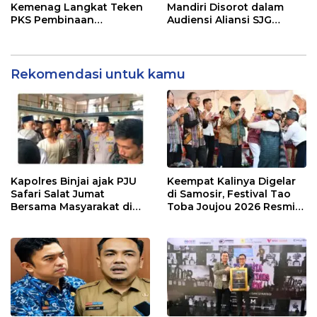
TENTANG SINDIKAT
Kemenag Langkat Teken
Mandiri Disorot dalam
PENIPU PENJUALAN EMAS
PKS Pembinaan
Audiensi Aliansi SJG
Kerohanian Warga Binaan
Bersama DPRD Langkat
Rekomendasi untuk kamu
Kapolres Binjai ajak PJU
Keempat Kalinya Digelar
Safari Salat Jumat
di Samosir, Festival Tao
Bersama Masyarakat di
Toba Joujou 2026 Resmi
Masjid Agung Kota Binjai
Dimulai