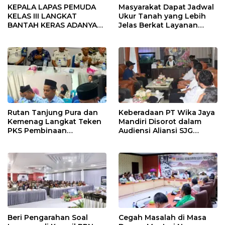
KEPALA LAPAS PEMUDA
Masyarakat Dapat Jadwal
KELAS III LANGKAT
Ukur Tanah yang Lebih
BANTAH KERAS ADANYA
Jelas Berkat Layanan
SARANG PENIPUAN YANG
Pengukuran Terjadwal
SELALU DITUTUPI
TENTANG SINDIKAT
PENIPU PENJUALAN EMAS
Rutan Tanjung Pura dan
Keberadaan PT Wika Jaya
Kemenag Langkat Teken
Mandiri Disorot dalam
PKS Pembinaan
Audiensi Aliansi SJG
Kerohanian Warga Binaan
Bersama DPRD Langkat
Beri Pengarahan Soal
Cegah Masalah di Masa