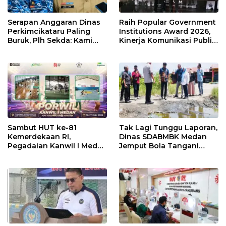
Serapan Anggaran Dinas
Raih Popular Government
Perkimcikataru Paling
Institutions Award 2026,
Buruk, Plh Sekda: Kami
Kinerja Komunikasi Publik
Sarankan Dievaluasi
Kementerian ATR/BPN
Kembali Diakui
Sambut HUT ke-81
Tak Lagi Tunggu Laporan,
Kemerdekaan RI,
Dinas SDABMBK Medan
Pegadaian Kanwil I Medan
Jemput Bola Tangani
Gelar PORWIL 2026
Infrastruktur
Bertajuk “Play Together,
Grow Together”