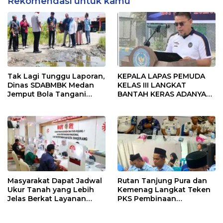
Rekomendasi untuk kamu
Tak Lagi Tunggu Laporan,
KEPALA LAPAS PEMUDA
Dinas SDABMBK Medan
KELAS III LANGKAT
Jemput Bola Tangani
BANTAH KERAS ADANYA
Infrastruktur
SARANG PENIPUAN YANG
SELALU DITUTUPI
TENTANG SINDIKAT
PENIPU PENJUALAN EMAS
Masyarakat Dapat Jadwal
Rutan Tanjung Pura dan
Ukur Tanah yang Lebih
Kemenag Langkat Teken
Jelas Berkat Layanan
PKS Pembinaan
Pengukuran Terjadwal
Kerohanian Warga Binaan