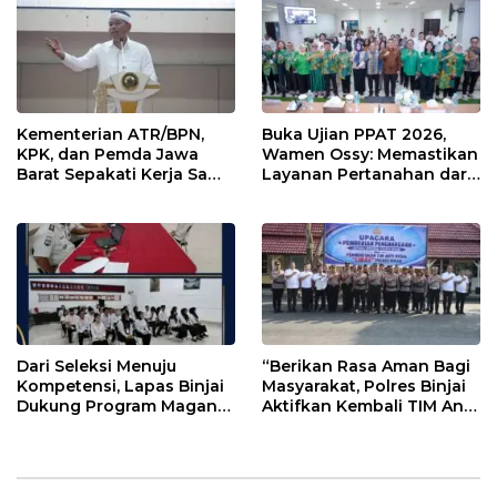
Pertanahan
Kementerian ATR/BPN,
Buka Ujian PPAT 2026,
KPK, dan Pemda Jawa
Wamen Ossy: Memastikan
Barat Sepakati Kerja Sama
Layanan Pertanahan dari
dalam Upaya Pencegahan
PPAT yang Kompeten,
Korupsi serta Penguatan
Profesional dan
Ekonomi Daerah
Berintegritas
Dari Seleksi Menuju
“Berikan Rasa Aman Bagi
Kompetensi, Lapas Binjai
Masyarakat, Polres Binjai
Dukung Program Magang
Aktifkan Kembali TIM Anti
Kemenaker
Begal”