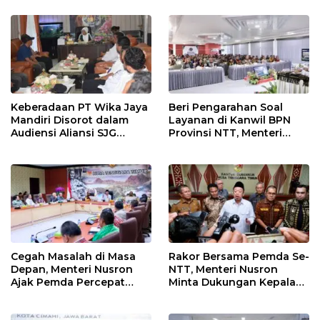
Keberadaan PT Wika Jaya
Beri Pengarahan Soal
Mandiri Disorot dalam
Layanan di Kanwil BPN
Audiensi Aliansi SJG
Provinsi NTT, Menteri
Bersama DPRD Langkat
Nusron: Gunakan Sudut
Pandang Masyarakat
Cegah Masalah di Masa
Rakor Bersama Pemda Se-
Depan, Menteri Nusron
NTT, Menteri Nusron
Ajak Pemda Percepat
Minta Dukungan Kepala
Sertipikasi Tanah Rumah
Daerah Wujudkan
Ibadah di NTT
Transformasi Layanan