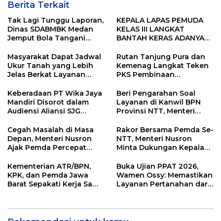
Berita Terkait
Tak Lagi Tunggu Laporan,
KEPALA LAPAS PEMUDA
Dinas SDABMBK Medan
KELAS III LANGKAT
Jemput Bola Tangani
BANTAH KERAS ADANYA
Infrastruktur
SARANG PENIPUAN YANG
SELALU DITUTUPI
Masyarakat Dapat Jadwal
Rutan Tanjung Pura dan
TENTANG SINDIKAT
Ukur Tanah yang Lebih
Kemenag Langkat Teken
PENIPU PENJUALAN EMAS
Jelas Berkat Layanan
PKS Pembinaan
Pengukuran Terjadwal
Kerohanian Warga Binaan
Keberadaan PT Wika Jaya
Beri Pengarahan Soal
Mandiri Disorot dalam
Layanan di Kanwil BPN
Audiensi Aliansi SJG
Provinsi NTT, Menteri
Bersama DPRD Langkat
Nusron: Gunakan Sudut
Pandang Masyarakat
Cegah Masalah di Masa
Rakor Bersama Pemda Se-
Depan, Menteri Nusron
NTT, Menteri Nusron
Ajak Pemda Percepat
Minta Dukungan Kepala
Sertipikasi Tanah Rumah
Daerah Wujudkan
Ibadah di NTT
Transformasi Layanan
Kementerian ATR/BPN,
Buka Ujian PPAT 2026,
Pertanahan
KPK, dan Pemda Jawa
Wamen Ossy: Memastikan
Barat Sepakati Kerja Sama
Layanan Pertanahan dari
dalam Upaya Pencegahan
PPAT yang Kompeten,
Korupsi serta Penguatan
Profesional dan
Ekonomi Daerah
Berintegritas