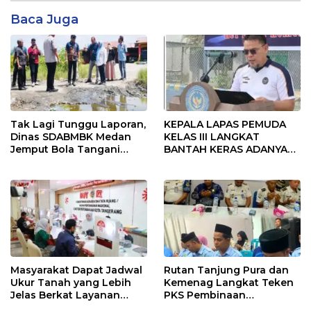
Baca Juga
Tak Lagi Tunggu Laporan,
KEPALA LAPAS PEMUDA
Dinas SDABMBK Medan
KELAS III LANGKAT
Jemput Bola Tangani
BANTAH KERAS ADANYA
Infrastruktur
SARANG PENIPUAN YANG
SELALU DITUTUPI
TENTANG SINDIKAT
PENIPU PENJUALAN EMAS
Masyarakat Dapat Jadwal
Rutan Tanjung Pura dan
Ukur Tanah yang Lebih
Kemenag Langkat Teken
Jelas Berkat Layanan
PKS Pembinaan
Pengukuran Terjadwal
Kerohanian Warga Binaan