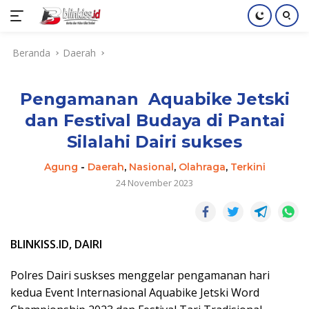
Langsung
Beranda
Daerah
ke
konten
Pengamanan Aquabike Jetski
dan Festival Budaya di Pantai
Silalahi Dairi sukses
Agung
-
Daerah
,
Nasional
,
Olahraga
,
Terkini
24 November 2023
BLINKISS.ID, DAIRI
Polres Dairi suskses menggelar pengamanan hari
kedua Event Internasional Aquabike Jetski Word