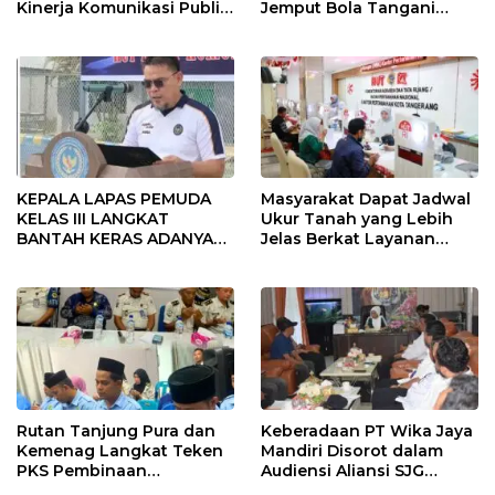
Kinerja Komunikasi Publik
Jemput Bola Tangani
Kementerian ATR/BPN
Infrastruktur
Kembali Diakui
KEPALA LAPAS PEMUDA
Masyarakat Dapat Jadwal
KELAS III LANGKAT
Ukur Tanah yang Lebih
BANTAH KERAS ADANYA
Jelas Berkat Layanan
SARANG PENIPUAN YANG
Pengukuran Terjadwal
SELALU DITUTUPI
TENTANG SINDIKAT
PENIPU PENJUALAN EMAS
Rutan Tanjung Pura dan
Keberadaan PT Wika Jaya
Kemenag Langkat Teken
Mandiri Disorot dalam
PKS Pembinaan
Audiensi Aliansi SJG
Kerohanian Warga Binaan
Bersama DPRD Langkat