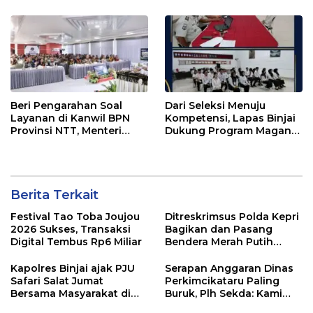
Beri Pengarahan Soal
Dari Seleksi Menuju
Layanan di Kanwil BPN
Kompetensi, Lapas Binjai
Provinsi NTT, Menteri
Dukung Program Magang
Nusron: Gunakan Sudut
Kemenaker
Pandang Masyarakat
Berita Terkait
Festival Tao Toba Joujou
Ditreskrimsus Polda Kepri
2026 Sukses, Transaksi
Bagikan dan Pasang
Digital Tembus Rp6 Miliar
Bendera Merah Putih
Bersama Masyarakat,
Perkuat Semangat
Kapolres Binjai ajak PJU
Serapan Anggaran Dinas
Kebangsaan.
Safari Salat Jumat
Perkimcikataru Paling
Bersama Masyarakat di
Buruk, Plh Sekda: Kami
Masjid Agung Kota Binjai
Sarankan Dievaluasi