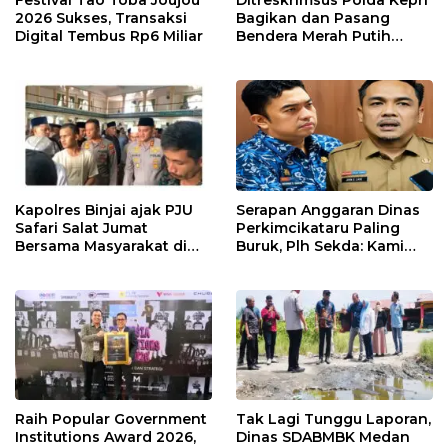
Festival Tao Toba Joujou
Ditreskrimsus Polda Kepri
2026 Sukses, Transaksi
Bagikan dan Pasang
Digital Tembus Rp6 Miliar
Bendera Merah Putih
Bersama Masyarakat,
Perkuat Semangat
Kebangsaan.
Kapolres Binjai ajak PJU
Serapan Anggaran Dinas
Safari Salat Jumat
Perkimcikataru Paling
Bersama Masyarakat di
Buruk, Plh Sekda: Kami
Masjid Agung Kota Binjai
Sarankan Dievaluasi
Raih Popular Government
Tak Lagi Tunggu Laporan,
Institutions Award 2026,
Dinas SDABMBK Medan