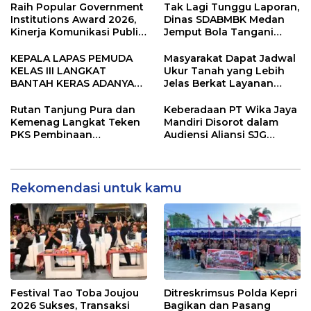
Raih Popular Government
Tak Lagi Tunggu Laporan,
Institutions Award 2026,
Dinas SDABMBK Medan
Kinerja Komunikasi Publik
Jemput Bola Tangani
Kementerian ATR/BPN
Infrastruktur
Kembali Diakui
KEPALA LAPAS PEMUDA
Masyarakat Dapat Jadwal
KELAS III LANGKAT
Ukur Tanah yang Lebih
BANTAH KERAS ADANYA
Jelas Berkat Layanan
SARANG PENIPUAN YANG
Pengukuran Terjadwal
SELALU DITUTUPI
Rutan Tanjung Pura dan
Keberadaan PT Wika Jaya
TENTANG SINDIKAT
Kemenag Langkat Teken
Mandiri Disorot dalam
PENIPU PENJUALAN EMAS
PKS Pembinaan
Audiensi Aliansi SJG
Kerohanian Warga Binaan
Bersama DPRD Langkat
Rekomendasi untuk kamu
Festival Tao Toba Joujou
Ditreskrimsus Polda Kepri
2026 Sukses, Transaksi
Bagikan dan Pasang