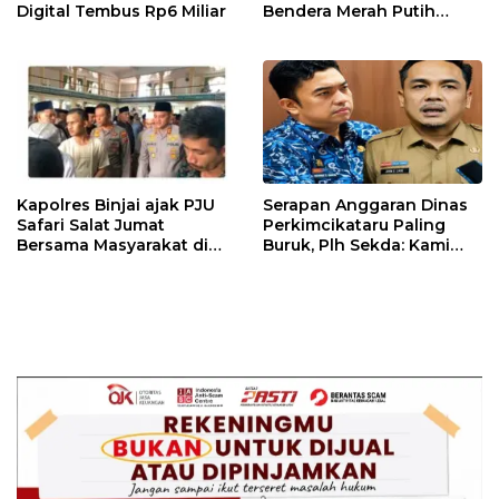
Digital Tembus Rp6 Miliar
Bendera Merah Putih
Bersama Masyarakat,
Perkuat Semangat
Kebangsaan.
Kapolres Binjai ajak PJU
Serapan Anggaran Dinas
Safari Salat Jumat
Perkimcikataru Paling
Bersama Masyarakat di
Buruk, Plh Sekda: Kami
Masjid Agung Kota Binjai
Sarankan Dievaluasi