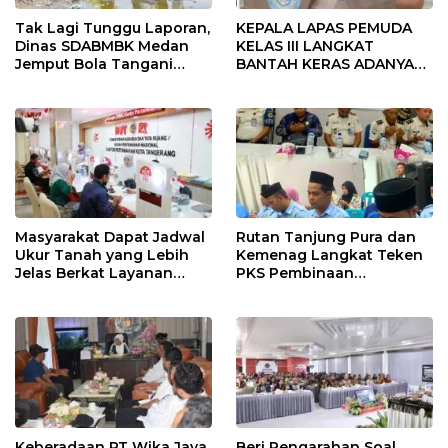
Tak Lagi Tunggu Laporan,
KEPALA LAPAS PEMUDA
Dinas SDABMBK Medan
KELAS III LANGKAT
Jemput Bola Tangani
BANTAH KERAS ADANYA
Infrastruktur
SARANG PENIPUAN YANG
SELALU DITUTUPI
TENTANG SINDIKAT
PENIPU PENJUALAN EMAS
Masyarakat Dapat Jadwal
Rutan Tanjung Pura dan
Ukur Tanah yang Lebih
Kemenag Langkat Teken
Jelas Berkat Layanan
PKS Pembinaan
Pengukuran Terjadwal
Kerohanian Warga Binaan
Keberadaan PT Wika Jaya
Beri Pengarahan Soal