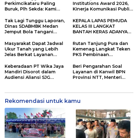
Kebangsaan.
Perkimcikataru Paling
Institutions Award 2026,
Buruk, Plh Sekda: Kami
Kinerja Komunikasi Publik
Sarankan Dievaluasi
Kementerian ATR/BPN
Kembali Diakui
Tak Lagi Tunggu Laporan,
KEPALA LAPAS PEMUDA
Dinas SDABMBK Medan
KELAS III LANGKAT
Jemput Bola Tangani
BANTAH KERAS ADANYA
Infrastruktur
SARANG PENIPUAN YANG
SELALU DITUTUPI
Masyarakat Dapat Jadwal
Rutan Tanjung Pura dan
TENTANG SINDIKAT
Ukur Tanah yang Lebih
Kemenag Langkat Teken
PENIPU PENJUALAN EMAS
Jelas Berkat Layanan
PKS Pembinaan
Pengukuran Terjadwal
Kerohanian Warga Binaan
Keberadaan PT Wika Jaya
Beri Pengarahan Soal
Mandiri Disorot dalam
Layanan di Kanwil BPN
Audiensi Aliansi SJG
Provinsi NTT, Menteri
Bersama DPRD Langkat
Nusron: Gunakan Sudut
Pandang Masyarakat
Rekomendasi untuk kamu