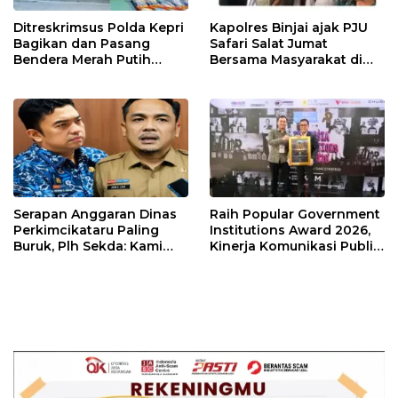
Ditreskrimsus Polda Kepri
Kapolres Binjai ajak PJU
Bagikan dan Pasang
Safari Salat Jumat
Bendera Merah Putih
Bersama Masyarakat di
Bersama Masyarakat,
Masjid Agung Kota Binjai
Perkuat Semangat
Kebangsaan.
Serapan Anggaran Dinas
Raih Popular Government
Perkimcikataru Paling
Institutions Award 2026,
Buruk, Plh Sekda: Kami
Kinerja Komunikasi Publik
Sarankan Dievaluasi
Kementerian ATR/BPN
Kembali Diakui