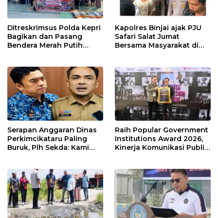
Ditreskrimsus Polda Kepri
Kapolres Binjai ajak PJU
Bagikan dan Pasang
Safari Salat Jumat
Bendera Merah Putih
Bersama Masyarakat di
Bersama Masyarakat,
Masjid Agung Kota Binjai
Perkuat Semangat
Kebangsaan.
Serapan Anggaran Dinas
Raih Popular Government
Perkimcikataru Paling
Institutions Award 2026,
Buruk, Plh Sekda: Kami
Kinerja Komunikasi Publik
Sarankan Dievaluasi
Kementerian ATR/BPN
Kembali Diakui