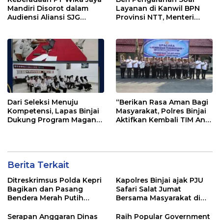
Mandiri Disorot dalam
Layanan di Kanwil BPN
Audiensi Aliansi SJG
Provinsi NTT, Menteri
Bersama DPRD Langkat
Nusron: Gunakan Sudut
Pandang Masyarakat
Dari Seleksi Menuju
“Berikan Rasa Aman Bagi
Kompetensi, Lapas Binjai
Masyarakat, Polres Binjai
Dukung Program Magang
Aktifkan Kembali TIM Anti
Kemenaker
Begal”
Berita Terkait
Ditreskrimsus Polda Kepri
Kapolres Binjai ajak PJU
Bagikan dan Pasang
Safari Salat Jumat
Bendera Merah Putih
Bersama Masyarakat di
Bersama Masyarakat,
Masjid Agung Kota Binjai
Perkuat Semangat
Serapan Anggaran Dinas
Raih Popular Government