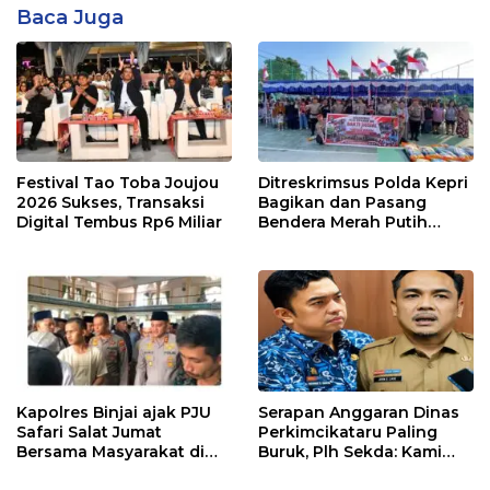
Baca Juga
Festival Tao Toba Joujou
Ditreskrimsus Polda Kepri
2026 Sukses, Transaksi
Bagikan dan Pasang
Digital Tembus Rp6 Miliar
Bendera Merah Putih
Bersama Masyarakat,
Perkuat Semangat
Kebangsaan.
Kapolres Binjai ajak PJU
Serapan Anggaran Dinas
Safari Salat Jumat
Perkimcikataru Paling
Bersama Masyarakat di
Buruk, Plh Sekda: Kami
Masjid Agung Kota Binjai
Sarankan Dievaluasi