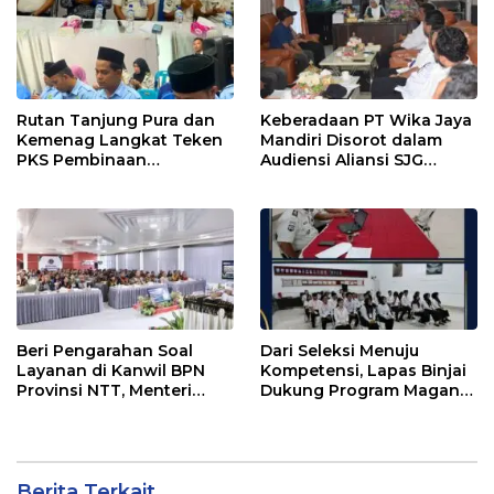
PENIPU PENJUALAN EMAS
Rutan Tanjung Pura dan
Keberadaan PT Wika Jaya
Kemenag Langkat Teken
Mandiri Disorot dalam
PKS Pembinaan
Audiensi Aliansi SJG
Kerohanian Warga Binaan
Bersama DPRD Langkat
Beri Pengarahan Soal
Dari Seleksi Menuju
Layanan di Kanwil BPN
Kompetensi, Lapas Binjai
Provinsi NTT, Menteri
Dukung Program Magang
Nusron: Gunakan Sudut
Kemenaker
Pandang Masyarakat
Berita Terkait