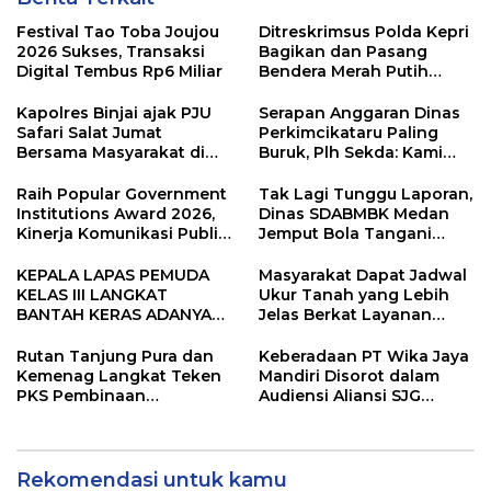
Festival Tao Toba Joujou
Ditreskrimsus Polda Kepri
2026 Sukses, Transaksi
Bagikan dan Pasang
Digital Tembus Rp6 Miliar
Bendera Merah Putih
Bersama Masyarakat,
Perkuat Semangat
Kapolres Binjai ajak PJU
Serapan Anggaran Dinas
Kebangsaan.
Safari Salat Jumat
Perkimcikataru Paling
Bersama Masyarakat di
Buruk, Plh Sekda: Kami
Masjid Agung Kota Binjai
Sarankan Dievaluasi
Raih Popular Government
Tak Lagi Tunggu Laporan,
Institutions Award 2026,
Dinas SDABMBK Medan
Kinerja Komunikasi Publik
Jemput Bola Tangani
Kementerian ATR/BPN
Infrastruktur
Kembali Diakui
KEPALA LAPAS PEMUDA
Masyarakat Dapat Jadwal
KELAS III LANGKAT
Ukur Tanah yang Lebih
BANTAH KERAS ADANYA
Jelas Berkat Layanan
SARANG PENIPUAN YANG
Pengukuran Terjadwal
SELALU DITUTUPI
Rutan Tanjung Pura dan
Keberadaan PT Wika Jaya
TENTANG SINDIKAT
Kemenag Langkat Teken
Mandiri Disorot dalam
PENIPU PENJUALAN EMAS
PKS Pembinaan
Audiensi Aliansi SJG
Kerohanian Warga Binaan
Bersama DPRD Langkat
Rekomendasi untuk kamu