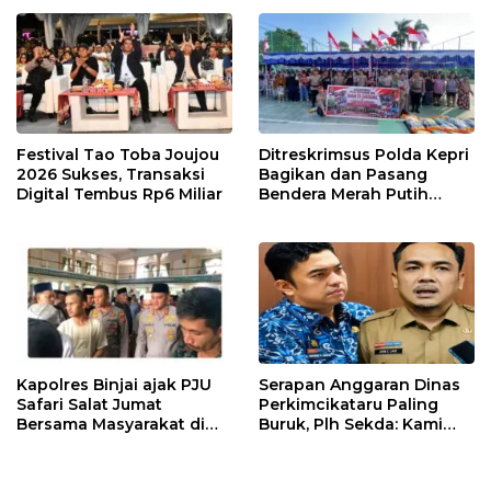
Festival Tao Toba Joujou
Ditreskrimsus Polda Kepri
2026 Sukses, Transaksi
Bagikan dan Pasang
Digital Tembus Rp6 Miliar
Bendera Merah Putih
Bersama Masyarakat,
Perkuat Semangat
Kebangsaan.
Kapolres Binjai ajak PJU
Serapan Anggaran Dinas
Safari Salat Jumat
Perkimcikataru Paling
Bersama Masyarakat di
Buruk, Plh Sekda: Kami
Masjid Agung Kota Binjai
Sarankan Dievaluasi