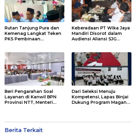
Rutan Tanjung Pura dan
Keberadaan PT Wika Jaya
Kemenag Langkat Teken
Mandiri Disorot dalam
PKS Pembinaan
Audiensi Aliansi SJG
Kerohanian Warga Binaan
Bersama DPRD Langkat
Beri Pengarahan Soal
Dari Seleksi Menuju
Layanan di Kanwil BPN
Kompetensi, Lapas Binjai
Provinsi NTT, Menteri
Dukung Program Magang
Nusron: Gunakan Sudut
Kemenaker
Pandang Masyarakat
Berita Terkait