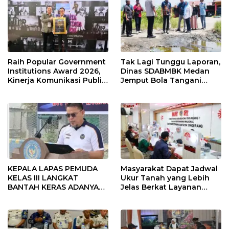
Raih Popular Government
Tak Lagi Tunggu Laporan,
Institutions Award 2026,
Dinas SDABMBK Medan
Kinerja Komunikasi Publik
Jemput Bola Tangani
Kementerian ATR/BPN
Infrastruktur
Kembali Diakui
KEPALA LAPAS PEMUDA
Masyarakat Dapat Jadwal
KELAS III LANGKAT
Ukur Tanah yang Lebih
BANTAH KERAS ADANYA
Jelas Berkat Layanan
SARANG PENIPUAN YANG
Pengukuran Terjadwal
SELALU DITUTUPI
TENTANG SINDIKAT
PENIPU PENJUALAN EMAS