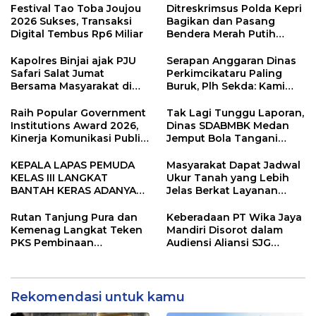
Festival Tao Toba Joujou
Ditreskrimsus Polda Kepri
2026 Sukses, Transaksi
Bagikan dan Pasang
Digital Tembus Rp6 Miliar
Bendera Merah Putih
Bersama Masyarakat,
Perkuat Semangat
Kapolres Binjai ajak PJU
Serapan Anggaran Dinas
Kebangsaan.
Safari Salat Jumat
Perkimcikataru Paling
Bersama Masyarakat di
Buruk, Plh Sekda: Kami
Masjid Agung Kota Binjai
Sarankan Dievaluasi
Raih Popular Government
Tak Lagi Tunggu Laporan,
Institutions Award 2026,
Dinas SDABMBK Medan
Kinerja Komunikasi Publik
Jemput Bola Tangani
Kementerian ATR/BPN
Infrastruktur
Kembali Diakui
KEPALA LAPAS PEMUDA
Masyarakat Dapat Jadwal
KELAS III LANGKAT
Ukur Tanah yang Lebih
BANTAH KERAS ADANYA
Jelas Berkat Layanan
SARANG PENIPUAN YANG
Pengukuran Terjadwal
SELALU DITUTUPI
Rutan Tanjung Pura dan
Keberadaan PT Wika Jaya
TENTANG SINDIKAT
Kemenag Langkat Teken
Mandiri Disorot dalam
PENIPU PENJUALAN EMAS
PKS Pembinaan
Audiensi Aliansi SJG
Kerohanian Warga Binaan
Bersama DPRD Langkat
Rekomendasi untuk kamu