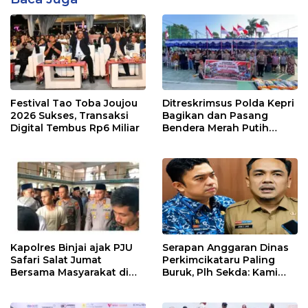
Festival Tao Toba Joujou
Ditreskrimsus Polda Kepri
2026 Sukses, Transaksi
Bagikan dan Pasang
Digital Tembus Rp6 Miliar
Bendera Merah Putih
Bersama Masyarakat,
Perkuat Semangat
Kebangsaan.
Kapolres Binjai ajak PJU
Serapan Anggaran Dinas
Safari Salat Jumat
Perkimcikataru Paling
Bersama Masyarakat di
Buruk, Plh Sekda: Kami
Masjid Agung Kota Binjai
Sarankan Dievaluasi