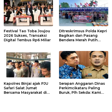
Festival Tao Toba Joujou
Ditreskrimsus Polda Kepri
2026 Sukses, Transaksi
Bagikan dan Pasang
Digital Tembus Rp6 Miliar
Bendera Merah Putih
Bersama Masyarakat,
Perkuat Semangat
Kebangsaan.
Kapolres Binjai ajak PJU
Serapan Anggaran Dinas
Safari Salat Jumat
Perkimcikataru Paling
Bersama Masyarakat di
Buruk, Plh Sekda: Kami
Masjid Agung Kota Binjai
Sarankan Dievaluasi