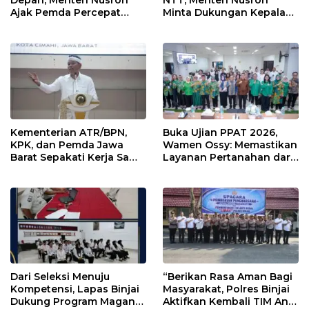
Depan, Menteri Nusron
NTT, Menteri Nusron
Ajak Pemda Percepat
Minta Dukungan Kepala
Sertipikasi Tanah Rumah
Daerah Wujudkan
Ibadah di NTT
Transformasi Layanan
Pertanahan
Kementerian ATR/BPN,
Buka Ujian PPAT 2026,
KPK, dan Pemda Jawa
Wamen Ossy: Memastikan
Barat Sepakati Kerja Sama
Layanan Pertanahan dari
dalam Upaya Pencegahan
PPAT yang Kompeten,
Korupsi serta Penguatan
Profesional dan
Ekonomi Daerah
Berintegritas
Dari Seleksi Menuju
“Berikan Rasa Aman Bagi
Kompetensi, Lapas Binjai
Masyarakat, Polres Binjai
Dukung Program Magang
Aktifkan Kembali TIM Anti