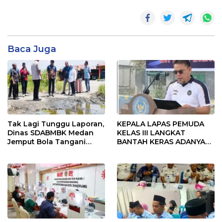
Baca Juga
Tak Lagi Tunggu Laporan,
KEPALA LAPAS PEMUDA
Dinas SDABMBK Medan
KELAS III LANGKAT
Jemput Bola Tangani
BANTAH KERAS ADANYA
Infrastruktur
SARANG PENIPUAN YANG
SELALU DITUTUPI
TENTANG SINDIKAT
PENIPU PENJUALAN EMAS