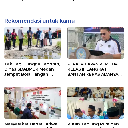
dalam Upaya Pencegahan
PPAT yang Kompeten,
Korupsi serta Penguatan
Profesional dan
Ekonomi Daerah
Berintegritas
Rekomendasi untuk kamu
Tak Lagi Tunggu Laporan,
KEPALA LAPAS PEMUDA
Dinas SDABMBK Medan
KELAS III LANGKAT
Jemput Bola Tangani
BANTAH KERAS ADANYA
Infrastruktur
SARANG PENIPUAN YANG
SELALU DITUTUPI
TENTANG SINDIKAT
PENIPU PENJUALAN EMAS
Masyarakat Dapat Jadwal
Rutan Tanjung Pura dan