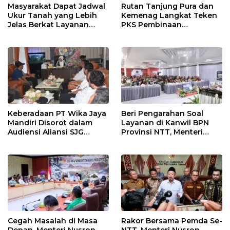
Masyarakat Dapat Jadwal
Rutan Tanjung Pura dan
Ukur Tanah yang Lebih
Kemenag Langkat Teken
Jelas Berkat Layanan
PKS Pembinaan
Pengukuran Terjadwal
Kerohanian Warga Binaan
Keberadaan PT Wika Jaya
Beri Pengarahan Soal
Mandiri Disorot dalam
Layanan di Kanwil BPN
Audiensi Aliansi SJG
Provinsi NTT, Menteri
Bersama DPRD Langkat
Nusron: Gunakan Sudut
Pandang Masyarakat
Cegah Masalah di Masa
Rakor Bersama Pemda Se-