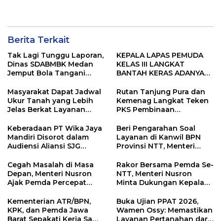
Kemenaker
Begal”
Berita Terkait
Tak Lagi Tunggu Laporan,
KEPALA LAPAS PEMUDA
Dinas SDABMBK Medan
KELAS III LANGKAT
Jemput Bola Tangani
BANTAH KERAS ADANYA
Infrastruktur
SARANG PENIPUAN YANG
SELALU DITUTUPI
Masyarakat Dapat Jadwal
Rutan Tanjung Pura dan
TENTANG SINDIKAT
Ukur Tanah yang Lebih
Kemenag Langkat Teken
PENIPU PENJUALAN EMAS
Jelas Berkat Layanan
PKS Pembinaan
Pengukuran Terjadwal
Kerohanian Warga Binaan
Keberadaan PT Wika Jaya
Beri Pengarahan Soal
Mandiri Disorot dalam
Layanan di Kanwil BPN
Audiensi Aliansi SJG
Provinsi NTT, Menteri
Bersama DPRD Langkat
Nusron: Gunakan Sudut
Pandang Masyarakat
Cegah Masalah di Masa
Rakor Bersama Pemda Se-
Depan, Menteri Nusron
NTT, Menteri Nusron
Ajak Pemda Percepat
Minta Dukungan Kepala
Sertipikasi Tanah Rumah
Daerah Wujudkan
Ibadah di NTT
Transformasi Layanan
Kementerian ATR/BPN,
Buka Ujian PPAT 2026,
Pertanahan
KPK, dan Pemda Jawa
Wamen Ossy: Memastikan
Barat Sepakati Kerja Sama
Layanan Pertanahan dari