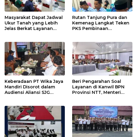
Masyarakat Dapat Jadwal
Rutan Tanjung Pura dan
Ukur Tanah yang Lebih
Kemenag Langkat Teken
Jelas Berkat Layanan
PKS Pembinaan
Pengukuran Terjadwal
Kerohanian Warga Binaan
Keberadaan PT Wika Jaya
Beri Pengarahan Soal
Mandiri Disorot dalam
Layanan di Kanwil BPN
Audiensi Aliansi SJG
Provinsi NTT, Menteri
Bersama DPRD Langkat
Nusron: Gunakan Sudut
Pandang Masyarakat