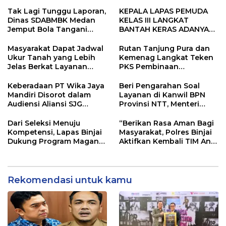
Sarankan Dievaluasi
Kementerian ATR/BPN
Kembali Diakui
Tak Lagi Tunggu Laporan,
KEPALA LAPAS PEMUDA
Dinas SDABMBK Medan
KELAS III LANGKAT
Jemput Bola Tangani
BANTAH KERAS ADANYA
Infrastruktur
SARANG PENIPUAN YANG
SELALU DITUTUPI
Masyarakat Dapat Jadwal
Rutan Tanjung Pura dan
TENTANG SINDIKAT
Ukur Tanah yang Lebih
Kemenag Langkat Teken
PENIPU PENJUALAN EMAS
Jelas Berkat Layanan
PKS Pembinaan
Pengukuran Terjadwal
Kerohanian Warga Binaan
Keberadaan PT Wika Jaya
Beri Pengarahan Soal
Mandiri Disorot dalam
Layanan di Kanwil BPN
Audiensi Aliansi SJG
Provinsi NTT, Menteri
Bersama DPRD Langkat
Nusron: Gunakan Sudut
Pandang Masyarakat
Dari Seleksi Menuju
“Berikan Rasa Aman Bagi
Kompetensi, Lapas Binjai
Masyarakat, Polres Binjai
Dukung Program Magang
Aktifkan Kembali TIM Anti
Kemenaker
Begal”
Rekomendasi untuk kamu