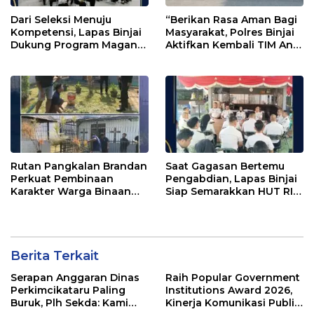
Dari Seleksi Menuju
“Berikan Rasa Aman Bagi
Kompetensi, Lapas Binjai
Masyarakat, Polres Binjai
Dukung Program Magang
Aktifkan Kembali TIM Anti
Kemenaker
Begal”
Rutan Pangkalan Brandan
Saat Gagasan Bertemu
Perkuat Pembinaan
Pengabdian, Lapas Binjai
Karakter Warga Binaan
Siap Semarakkan HUT RI
Melalui Budaya
ke-81
Kebersihan
Berita Terkait
Serapan Anggaran Dinas
Raih Popular Government
Perkimcikataru Paling
Institutions Award 2026,
Buruk, Plh Sekda: Kami
Kinerja Komunikasi Publik