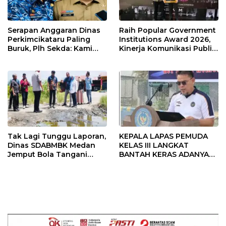
Serapan Anggaran Dinas
Raih Popular Government
Perkimcikataru Paling
Institutions Award 2026,
Buruk, Plh Sekda: Kami
Kinerja Komunikasi Publik
Sarankan Dievaluasi
Kementerian ATR/BPN
Kembali Diakui
Tak Lagi Tunggu Laporan,
KEPALA LAPAS PEMUDA
Dinas SDABMBK Medan
KELAS III LANGKAT
Jemput Bola Tangani
BANTAH KERAS ADANYA
Infrastruktur
SARANG PENIPUAN YANG
SELALU DITUTUPI
TENTANG SINDIKAT
PENIPU PENJUALAN EMAS