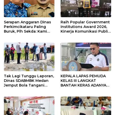
Serapan Anggaran Dinas
Raih Popular Government
Perkimcikataru Paling
Institutions Award 2026,
Buruk, Plh Sekda: Kami
Kinerja Komunikasi Publik
Sarankan Dievaluasi
Kementerian ATR/BPN
Kembali Diakui
Tak Lagi Tunggu Laporan,
KEPALA LAPAS PEMUDA
Dinas SDABMBK Medan
KELAS III LANGKAT
Jemput Bola Tangani
BANTAH KERAS ADANYA
Infrastruktur
SARANG PENIPUAN YANG
SELALU DITUTUPI
TENTANG SINDIKAT
PENIPU PENJUALAN EMAS